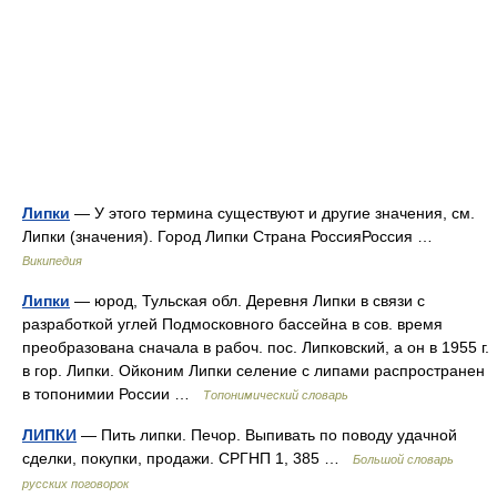
Липки
— У этого термина существуют и другие значения, см.
Липки (значения). Город Липки Страна РоссияРоссия …
Википедия
Липки
— юрод, Тульская обл. Деревня Липки в связи с
разработкой углей Подмосковного бассейна в сов. время
преобразована сначала в рабоч. пос. Липковский, а он в 1955 г.
в гор. Липки. Ойконим Липки селение с липами распространен
в топонимии России …
Топонимический словарь
ЛИПКИ
— Пить липки. Печор. Выпивать по поводу удачной
сделки, покупки, продажи. СРГНП 1, 385 …
Большой словарь
русских поговорок