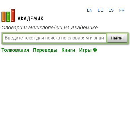
EN
DE
ES
FR
academic.ru
Словари и энциклопедии на Академике
Найти!
Толкования
Переводы
Книги
Игры ⚽