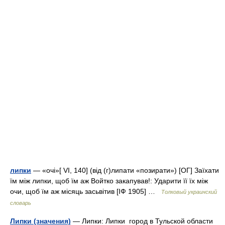
липки
— «очі»[ VI, 140] (від (г)липати «позирати») [ОГ] Заїхати
їм між липки, щоб їм аж Войтко закапував!: Ударити її їх між
очи, щоб їм аж місяць засьвітив [ІФ 1905] …
Толковый украинский
словарь
Липки (значения)
— Липки: Липки город в Тульской области