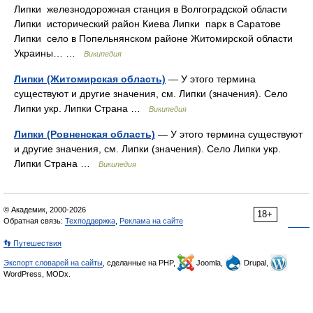
Липки железнодорожная станция в Волгоградской области
Липки исторический район Киева Липки парк в Саратове
Липки село в Попельнянском районе Житомирской области
Украины… …
Википедия
Липки (Житомирская область)
— У этого термина
существуют и другие значения, см. Липки (значения). Село
Липки укр. Липки Страна …
Википедия
Липки (Ровненская область)
— У этого термина существуют
и другие значения, см. Липки (значения). Село Липки укр.
Липки Страна …
Википедия
© Академик, 2000-2026
18+
Обратная связь:
Техподдержка
,
Реклама на сайте
👣 Путешествия
Экспорт словарей на сайты
, сделанные на PHP,
Joomla,
Drupal,
WordPress, MODx.