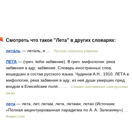
Смотреть что такое "Лета" в других словарях:
лета́ль
— леталь, и …
Русское словесное ударение
ЛЕТА
— (греч. lethe забвение). В греч. мифологии: река
забвения в аду; забвение. Словарь иностранных слов,
вошедших в состав русского языка. Чудинов А.Н., 1910. ЛЕТА в
мифологии, река забвения в аду; из неё души умерших пред
входом в Елисейские поля… …
Словарь иностранных слов русского
языка
лета
— лета, лет, летам, лета, летами, летах (Источник:
«Полная акцентуированная парадигма по А. А. Зализняку») …
Формы слов