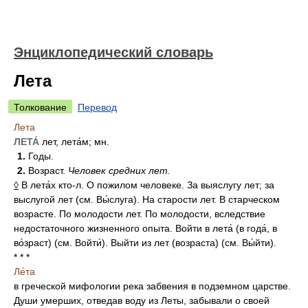
Энциклопедический словарь
Лета
Толкование
Перевод
Лета
ЛЕТА́
лет, лета́м; мн.
1.
Годы.
2.
Возраст.
Человек средних лет.
◊
В лета́х кто-л. О пожилом человеке. За выяслугу лет; за
выслугой лет (см. Вы́слуга). На старости лет. В старческом
возрасте. По молодости лет. По молодости, вследствие
недостаточного жизненного опыта. Войти в лета́ (в года́, в
во́зраст) (см. Войти́). Выйти из лет (возраста) (см. Вы́йти).
* * *
Ле́та
в греческой мифологии река забвения в подземном царстве.
Души умерших, отведав воду из Леты, забывали о своей