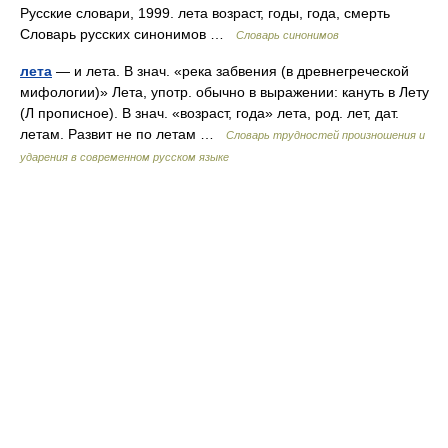
Русские словари, 1999. лета возраст, годы, года, смерть
Словарь русских синонимов …
Словарь синонимов
лета
— и лета. В знач. «река забвения (в древнегреческой
мифологии)» Лета, употр. обычно в выражении: кануть в Лету
(Л прописное). В знач. «возраст, года» лета, род. лет, дат.
летам. Развит не по летам …
Словарь трудностей произношения и
ударения в современном русском языке