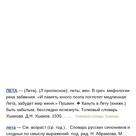
ЛЕТА
— (Лета), (Л прописное), леты, жен. В греч. мифологии
река забвения. «И память юного поэта поглотит медленная
Лета, забудет мир меня.» Пушкин. ❖ Кануть в Лету (книжн.)
быть забытым, бесследно исчезнуть. Толковый словарь
Ушакова. Д.Н. Ушаков. 1935… …
Толковый словарь Ушакова
лета
— См. возраст (ср. год )... Словарь русских синонимов и
сходных по смыслу выражений. под. ред. Н. Абрамова, М.: