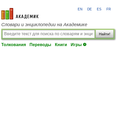
EN
DE
ES
FR
academic.ru
Словари и энциклопедии на Академике
Найти!
Толкования
Переводы
Книги
Игры ⚽