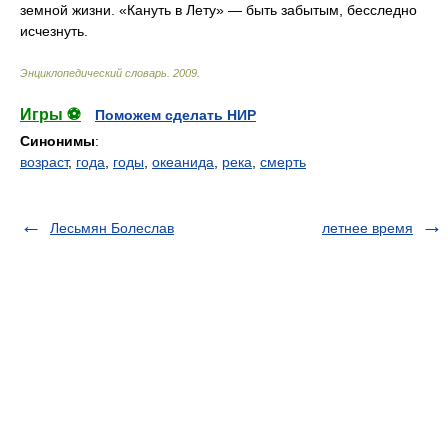
земной жизни. «Кануть в Лету» — быть забытым, бесследно
исчезнуть.
Энциклопедический словарь
.
2009
.
Игры ⚽
Поможем сделать НИР
Синонимы
:
возраст
,
года
,
годы
,
океанида
,
река
,
смерть
Лесьмян Болеслав
летнее время