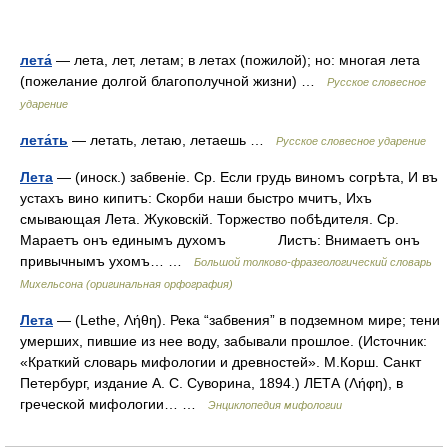
лета́
— лета, лет, летам; в летах (пожилой); но: многая лета
(пожелание долгой благополучной жизни) …
Русское словесное
ударение
лета́ть
— летать, летаю, летаешь …
Русское словесное ударение
Лета
— (иноск.) забвеніе. Ср. Если грудь виномъ согрѣта, И въ
устахъ вино кипитъ: Скорби наши быстро мчитъ, Ихъ
смывающая Лета. Жуковскій. Торжество побѣдителя. Ср.
Мараетъ онъ единымъ духомъ Листъ: Внимаетъ онъ
привычнымъ ухомъ… …
Большой толково-фразеологический словарь
Михельсона (оригинальная орфография)
Лета
— (Lethe, Λήθη). Река “забвения” в подземном мире; тени
умерших, пившие из нее воду, забывали прошлое. (Источник:
«Краткий словарь мифологии и древностей». М.Корш. Санкт
Петербург, издание А. С. Суворина, 1894.) ЛЕТА (Λήφη), в
греческой мифологии… …
Энциклопедия мифологии