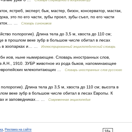
Словарь сокращений и аббревиатур
ток, ястреб, эксперт, бык, мастер, бизон, консерватор, мастак,
ока, это по его части, зубы проел, зубы съел, по его части
знаток.… …
Словарь синонимов
тво полорогие). Длина тела до 3,5 м, хвоста до 110 см;
Еще в прошлом веке зубр в большом числе обитал в лесах
шь в зоопарках и… …
Иллюстрированный энциклопедический словарь
а бн иов, ныне нымирающее. Словарь иностранных слов,
ов А.Н., 1910. ЗУБР животное из рода быков, напоминающее
з европейских млекопитающих …
Словарь иностранных слов русского
лорогие). Длина тела до 3,5 м, хвоста до 110 см; высота в
шлом веке зубр в большом числе обитал в лесах Европы. К
рках и заповедниках… …
Современная энциклопедия
ка
,
Реклама на сайте
18+