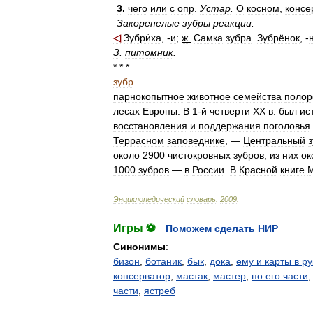
3
.
чего
или
с
опр
.
Устар
.
О
косном
,
консе
Закоренелые
зубры
реакции
.
◁
Зубри́ха
, -
и
;
ж
.
Самка
зубра
.
Зубрёнок
, -
З
.
питомник
.
* * *
зубр
парнокопытное
животное
семейства
полор
лесах
Европы
.
В
1
-
й
четверти
XX
в
.
был
ис
восстановления
и
поддержания
поголовья
Террасном
заповеднике
, —
Центральный
около
2900
чистокровных
зубров
,
из
них
ок
1000
зубров
—
в
России
.
В
Красной
книге
Энциклопедический
словарь
.
2009
.
Игры ⚽
Поможем сделать НИР
Синонимы
:
бизон
,
ботаник
,
бык
,
дока
,
ему и карты в ру
консерватор
,
мастак
,
мастер
,
по его части
части
,
ястреб