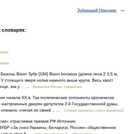
Зубрицкий Никодим
х словарях:
оварь
оварь
 Бизоны Bison Зубр [184] Bison bonasus (длина тела 2 3,5 м,
. У стоящего зверя холка намного выше крупа. Весь хвост
конце, как у… …
Животные России. Справочник
и начала XX в. Так политические оппоненты иронически
о настроенных дворян депутатов 3 й Государственной думы,
о опекало, считая их своей… …
Словарь крылатых слов и выражений
сии» отраслевая премия РФ Источник:
l ЗУБР «За союз Украины, Беларуси, России» общественное
Р «злые урки б …