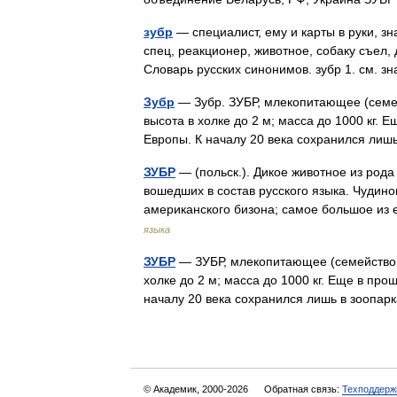
зубр
— специалист, ему и карты в руки, зна
спец, реакционер, животное, собаку съел, д
Словарь русских синонимов. зубр 1. см. 
Зубр
— Зубр. ЗУБР, млекопитающее (семейс
высота в холке до 2 м; масса до 1000 кг. 
Европы. К началу 20 века сохранился ли
ЗУБР
— (польск.). Дикое животное из род
вошедших в состав русского языка. Чудин
американского бизона; самое большое и
языка
ЗУБР
— ЗУБР, млекопитающее (семейство по
холке до 2 м; масса до 1000 кг. Еще в про
началу 20 века сохранился лишь в зоопа
© Академик, 2000-2026
Обратная связь:
Техподдерж