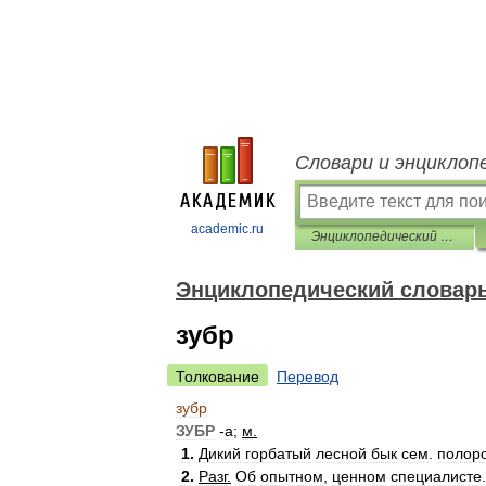
Словари и энциклоп
academic.ru
Энциклопедический словарь
Энциклопедический словар
зубр
Толкование
Перевод
зубр
ЗУБР
-
а
;
м
.
1
.
Дикий
горбатый
лесной
бык
сем
.
полор
2
.
Разг
.
Об
опытном
,
ценном
специалисте