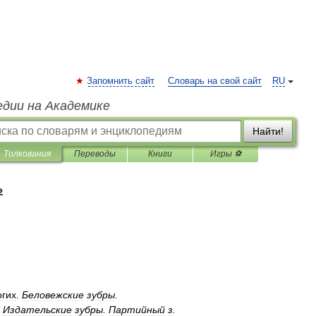
Запомнить сайт
Словарь на свой сайт
RU
едии на Академике
Найти!
Толкования
Переводы
Книги
Игры ⚽
ь
огих
.
Беловежские
зубры
.
.
Издательские
зубры
.
Партийный
з
.