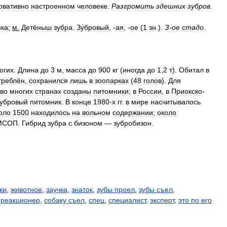
рвативно
настроенном
человеке
.
Разгромить
здешних
зубров
.
нка
;
м
.
Детёныш
зубра
.
Зу́бровый
, -
ая
, -
ое
(
1
зн
.).
З
-
ое
стадо
.
огих
.
Длина
до
3
м
,
масса
до
900
кг
(
иногда
до
1
,
2
т
).
Обитал
в
треблён
,
сохранился
лишь
в
зоопарках
(
48
голов
).
Для
во
многих
странах
созданы
питомники
;
в
России
,
в
Приокско
-
зубровый
питомник
.
В
конце
1980
-
х
гг
.
в
мире
насчитывалось
оло
1500
находилось
на
вольном
содержании
;
около
МСОП
.
Гибрид
зубра
с
бизоном
—
зубробизон
.
ки
,
животное
,
заучка
,
знаток
,
зубы проел
,
зубы съел
,
,
реакционер
,
собаку съел
,
спец
,
специалист
,
эксперт
,
это по его