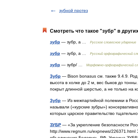
зубной протез
Смотреть что такое "зубр" в други
зубр
— зубр, а …
Русское словесное ударение
зубр
— зубр, а …
Русский орфографический сл
зубр
— зубр/ …
Морфемно-орфографический сл
Зубр
— Bison bonasus см. также 9.4.9. Род
высота в холке до 2 м, вес быков до тонны
покрыт длинной шерстью, а не только на 
Зубр
— Из межпартийной полемики в Росси
называли («курские зубры») консервативн
которых царское правительство тщательн
ЗУБР
— «За укрепление безопасности Рос
http://www.regnum.ru/expnews/226371.htm
объединение Беларусь, РФ, Украина ЗУБ