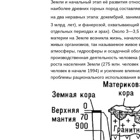
Земли
и
начальный
этап
её
развития
отно
наиболее
древних
горных
пород
составляе
на
два
неравных
этапа:
докембрий
,
заним
3
млрд
.
лет
),
и
фанерозой
,
охватывающий
отдельных
периодах
и
эрах
).
Около
3
—
3
,
5
материи
на
Земле
возникла
жизнь
,
начало
живых
организмов
,
так
называемое
живое
атмосферы
,
гидросферы
и
осадочной
обо
производственная
деятельность
человека
роста
населения
Земли
(
275
млн
.
человек
человек
в
начале
1994
)
и
усиление
влияни
проблемы
рационального
использования
в