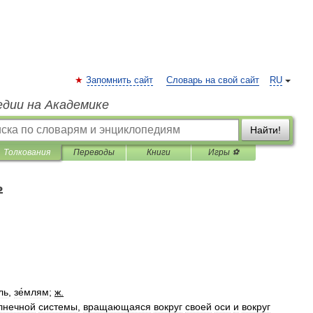
Запомнить сайт
Словарь на свой сайт
RU
едии на Академике
Найти!
Толкования
Переводы
Книги
Игры ⚽
ь
ль
,
зе́млям
;
ж
.
лнечной
системы
,
вращающаяся
вокруг
своей
оси
и
вокруг