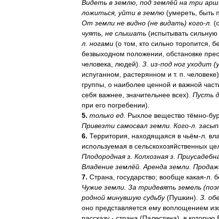
Видеть
в
землю
,
под
землёй
на
три
арш
ложиться
,
уйти
в
землю
(
умереть
,
быть
От
земли
не
видно
(
не
видать
)
кого
-
л
.
(
чуять
,
не
слышать
(
испытывать
сильную
л
.
ногами
(
о
том
,
кто
сильно
торопится
,
б
безвыходном
положении
,
обстановке
пре
человека
,
людей
).
З
.
из
-
под
ног
уходит
(
испуганном
,
растерянном
и
т
.
п
.
человеке
группы
,
о
наиболее
ценной
и
важной
част
себя
важнее
,
значительнее
всех
).
Пусть
при
его
погребении
).
5
.
только
ед
.
Рыхлое
вещество
тёмно
-
бу
Привезти
самосвал
земли
.
Кого
-
л
.
засып
6
.
Территория
,
находящаяся
в
чьём
-
л
.
вл
используемая
в
сельскохозяйственных
це
Плодородная
з
.
Колхозная
з
.
Приусадебн
Владение
землёй
.
Аренда
земли
.
Продаж
7
.
Страна
,
государство
;
вообще
какая
-
л
.
б
Чужие
земли
.
За
тридевять
земель
(
поэ
родной
минувшую
судьбу
(
Пушкин
).
З
.
об
оно
представляется
ему
воплощением
из
рассказу
-
страна
(
Палестина
),
в
которую