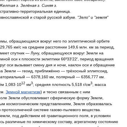
Желтая
з
.
Зелёная
з
.
Синяя
з
.
стративно
-
территориальная
единица
.
овнославянской
и
старой
русской
азбуке
.
"
Зело
"
и
"
земля
"
емы
,
обращающаяся
вокруг
него
по
эллиптической
орбите
29
,
765
км
/
с
на
среднем
расстоянии
149
,
6
млн
.
км
за
период
,
меет
спутник
—
Луну
,
обращающуюся
вокруг
Земли
на
емной
оси
к
плоскости
эклиптики
66º33
′
22
′,
период
вращения
руг
оси
вызывает
смену
дня
и
ночи
,
наклон
оси
и
обращение
ма
Земли
—
геоид
,
приближённо
—
трёхосный
эллипсоид
,
ваториальный
—
6378
,
160
км
,
полярный
—
6356
,
777
км
.
12
3
3
ём
1
,
083
·
10
км
;
средняя
плотность
5
,
518
г
/
см
;
масса
см
.
Земной
магнетизм
)
и
тесно
связанным
с
ним
поле
Земли
обусловливает
сферическую
форму
Земли
,
ным
космогоническим
представлениям
,
Земля
образовалась
в
протосолнечной
системе
газово
-
пылевого
вещества
.
Земли
,
под
действием
её
гравитационного
поля
,
в
условиях
ись
различные
по
химическому
составу
,
агрегатному
состоянию