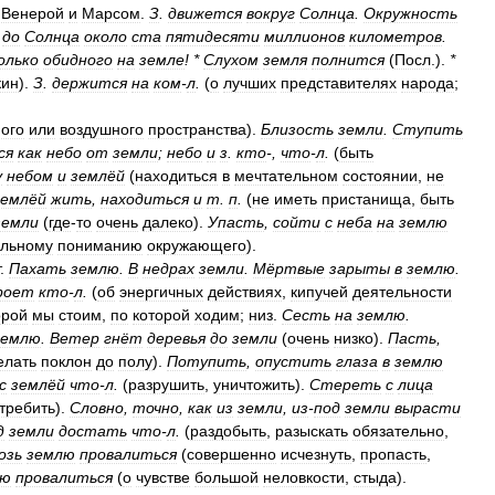
Венерой
и
Марсом
.
З
.
движется
вокруг
Солнца
.
Окружность
до
Солнца
около
ста
пятидесяти
миллионов
километров
.
олько
обидного
на
земле
!
*
Слухом
земля
полнится
(
Посл
.).
*
кин
).
З
.
держится
на
ком
-
л
.
(
о
лучших
представителях
народа
;
ого
или
воздушного
пространства
).
Близость
земли
.
Ступить
ся
как
небо
от
земли
;
небо
и
з
.
кто
-,
что
-
л
.
(
быть
у
небом
и
землёй
(
находиться
в
мечтательном
состоянии
,
не
землёй
жить
,
находиться
и
т
.
п
.
(
не
иметь
пристанища
,
быть
земли
(
где
-
то
очень
далеко
).
Упасть
,
сойти
с
неба
на
землю
ильному
пониманию
окружающего
).
.
Пахать
землю
.
В
недрах
земли
.
Мёртвые
зарыты
в
землю
.
роет
кто
-
л
.
(
об
энергичных
действиях
,
кипучей
деятельности
орой
мы
стоим
,
по
которой
ходим
;
низ
.
Сесть
на
землю
.
землю
.
Ветер
гнёт
деревья
до
земли
(
очень
низко
).
Пасть
,
елать
поклон
до
полу
).
Потупить
,
опустить
глаза
в
землю
с
землёй
что
-
л
.
(
разрушить
,
уничтожить
).
Стереть
с
лица
требить
).
Словно
,
точно
,
как
из
земли
,
из
-
под
земли
вырасти
д
земли
достать
что
-
л
.
(
раздобыть
,
разыскать
обязательно
,
озь
землю
провалиться
(
совершенно
исчезнуть
,
пропасть
,
лю
провалиться
(
о
чувстве
большой
неловкости
,
стыда
).