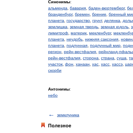
Синонимы
:
альменда
,
бавария
,
баден-вюртемберг
,
бе
бранденбург
,
бремен
,
брение
,
бренный ми
планета
,
государство
,
грунт
,
делянка
,
доль
землишка
,
земная твердь
,
земная юдоль
,
лимитроф
,
материк
,
мекленбург
,
мекленбу
планета
,
неудобь
,
нижняя саксония
,
новин
планета
,
подлунная
,
подлунный мир
,
подн
регион
,
рейн-вестфалия
,
рейнланд-пфаль
рейн-вестфалия
,
сторона
,
страна
,
суша
,
т
участок
,
фон
,
ханаан
,
хас
,
хасс
,
хассэ
,
цар
скорби
Антонимы
:
небо
земклуника
Полезное