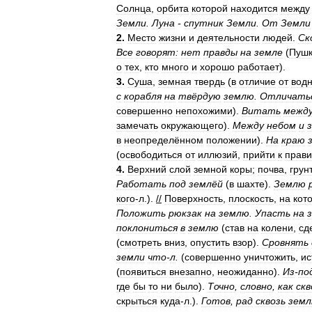
Солнца
,
орбита
которой
находится
между
Земли
.
Луна
-
спутник
Земли
.
От
Земли
2
.
Место
жизни
и
деятельности
людей
.
Ск
Все
говорят:
нет
правды
на
земле
(
Пуш
о
тех
,
кто
много
и
хорошо
работает
).
3
.
Суша
,
земная
твердь
(
в
отличие
от
водн
с
корабля
на
твёрдую
землю
.
Отличать
совершенно
непохожими
).
Витать
межд
замечать
окружающего
).
Между
небом
и
в
неопределённом
положении
).
На
краю
(
освободиться
от
иллюзий
,
прийти
к
прав
4
.
Верхний
слой
земной
коры
;
почва
,
грунт
Работать
под
землёй
(
в
шахте
).
Землю
кого
-
л
.).
//
Поверхность
,
плоскость
,
на
кот
Положить
рюкзак
на
землю
.
Упасть
на
поклониться
в
землю
(
став
на
колени
,
сд
(
смотреть
вниз
,
опустить
взор
).
Сровнять
земли
что
-
л
.
(
совершенно
уничтожить
,
ис
(
появиться
внезапно
,
неожиданно
).
Из
-
по
где
бы
то
ни
было
).
Точно
,
словно
,
как
скв
скрыться
куда
-
л
.).
Готов
,
рад
сквозь
зем