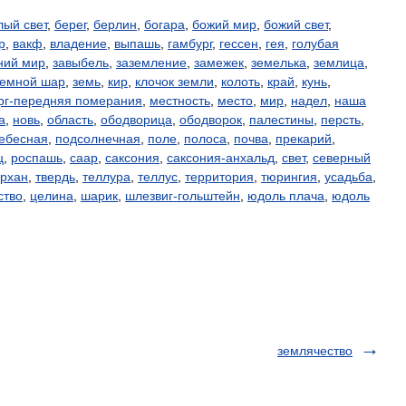
лый свет
,
берег
,
берлин
,
богара
,
божий мир
,
божий свет
,
р
,
вакф
,
владение
,
выпашь
,
гамбург
,
гессен
,
гея
,
голубая
ний мир
,
завыбель
,
заземление
,
замежек
,
земелька
,
землица
,
земной шар
,
земь
,
кир
,
клочок земли
,
колоть
,
край
,
кунь
,
рг-передняя померания
,
местность
,
место
,
мир
,
надел
,
наша
а
,
новь
,
область
,
ободворица
,
ободворок
,
палестины
,
персть
,
ебесная
,
подсолнечная
,
поле
,
полоса
,
почва
,
прекарий
,
ц
,
роспашь
,
саар
,
саксония
,
саксония-анхальд
,
свет
,
северный
архан
,
твердь
,
теллура
,
теллус
,
территория
,
тюрингия
,
усадьба
,
ство
,
целина
,
шарик
,
шлезвиг-гольштейн
,
юдоль плача
,
юдоль
землячество