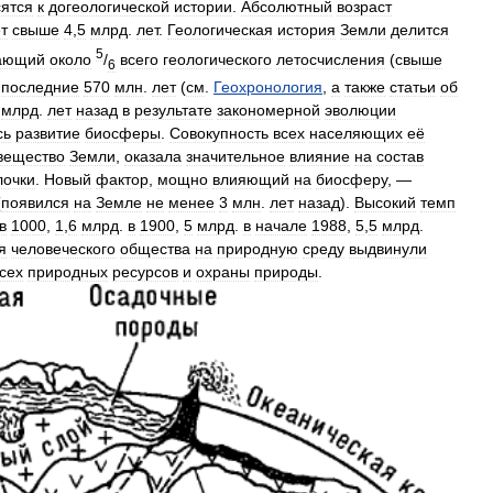
сятся
к
догеологической
истории
.
Абсолютный
возраст
т
свыше
4
,
5
млрд
.
лет
.
Геологическая
история
Земли
делится
5
ающий
около
/
всего
геологического
летосчисления
(
свыше
6
последние
570
млн
.
лет
(
см
.
Геохронология
,
а
также
статьи
об
млрд
.
лет
назад
в
результате
закономерной
эволюции
сь
развитие
биосферы
.
Совокупность
всех
населяющих
её
вещество
Земли
,
оказала
значительное
влияние
на
состав
лочки
.
Новый
фактор
,
мощно
влияющий
на
биосферу
, —
(
появился
на
Земле
не
менее
3
млн
.
лет
назад
).
Высокий
темп
в
1000
,
1
,
6
млрд
.
в
1900
,
5
млрд
.
в
начале
1988
,
5
,
5
млрд
.
я
человеческого
общества
на
природную
среду
выдвинули
сех
природных
ресурсов
и
охраны
природы
.