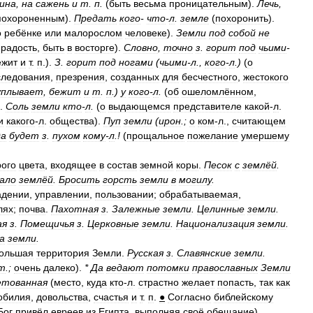
ина
,
на
сажень
и
т
.
п
.
(
быть
весьма
проницательным
).
Лечь
,
похороненным
).
Предать
кого
-
что
-
л
.
земле
(
похоронить
).
о
ребёнке
или
малорослом
человеке
).
Земли
под
собой
не
радость
,
быть
в
восторге
).
Словно
,
точно
з
.
горит
под
чьими
-
ежит
и
т
.
п
.).
З
.
горит
под
ногами
(
чьими
-
л
.,
кого
-
л
.)
(
о
следования
,
презрения
,
созданных
для
бесчестного
,
жестокого
уплывает
,
бежит
и
т
.
п
.)
у
кого
-
л
.
(
об
ошеломлённом
,
).
Соль
земли
кто
-
л
.
(
о
выдающемся
представителе
какой
-
л
.
и
какого
-
л
.
общества
).
Пуп
земли
(
ирон
.;
о
ком
-
л
.,
считающем
да
будет
з
.
пухом
кому
-
л
.!
(
прощальное
пожелание
умершему
рого
цвета
,
входящее
в
состав
земной
коры
.
Песок
с
землёй
.
ало
землёй
.
Бросить
горсть
земли
в
могилу
.
адении
,
управлении
,
пользовании
;
обрабатываемая
,
лях
;
почва
.
Пахотная
з
.
Залежные
земли
.
Целинные
земли
.
ая
з
.
Помещичья
з
.
Церковные
земли
.
Национализация
земли
.
а
земли
.
ольшая
территория
Земли
.
Русская
з
.
Славянские
земли
.
т
.;
очень
далеко
).
*
Да
ведают
потомки
православных
Земли
етованная
(
место
,
куда
кто
-
л
.
страстно
желает
попасть
,
так
как
обилия
,
довольства
,
счастья
и
т
.
п
.
●
Согласно
библейскому
Бог
привёл
евреев
из
Египта
,
выполняя
своё
обещание
).