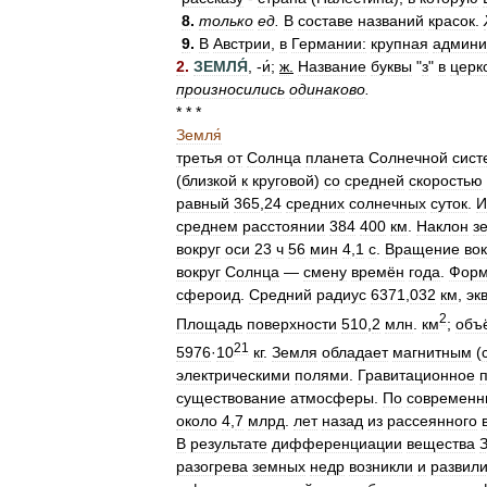
8
.
только
ед
.
В
составе
названий
красок
.
9
.
В
Австрии
,
в
Германии:
крупная
админи
2
.
ЗЕМЛЯ́
, -
и́
;
ж
.
Название
буквы
"
з
"
в
церк
произносились
одинаково
.
* * *
Земля́
третья
от
Солнца
планета
Солнечной
сист
(
близкой
к
круговой
)
со
средней
скоростью
равный
365
,
24
средних
солнечных
суток
.
И
среднем
расстоянии
384
400
км
.
Наклон
з
вокруг
оси
23
ч
56
мин
4
,
1
с
.
Вращение
вок
вокруг
Солнца
—
смену
времён
года
.
Фор
сфероид
.
Средний
радиус
6371
,
032
км
,
эк
2
Площадь
поверхности
510
,
2
млн
.
км
;
объ
21
5976
·
10
кг
.
Земля
обладает
магнитным
(
электрическими
полями
.
Гравитационное
существование
атмосферы
.
По
современ
около
4
,
7
млрд
.
лет
назад
из
рассеянного
В
результате
дифференциации
вещества
разогрева
земных
недр
возникли
и
развил