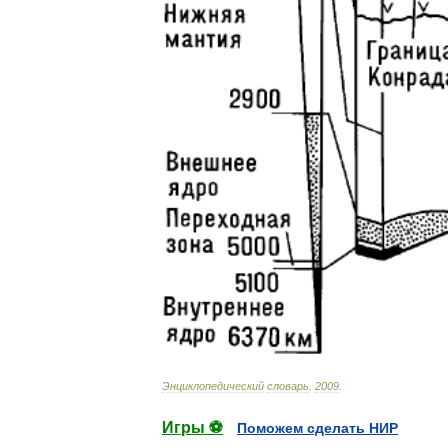
Энциклопедический
словарь
.
2009
.
Игры ⚽
Поможем сделать НИР