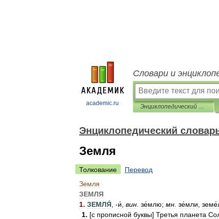
Словари и энциклоп
academic.ru
Энциклопедический словарь
Энциклопедический словар
Земля
Толкование
Перевод
Земля
ЗЕМЛЯ
1
.
ЗЕМЛЯ́
, -
и́
,
вин
.
зе́млю
;
мн
.
зе́мли
,
земе́
1
.
[
с
прописной
буквы
]
Третья
планета
Со