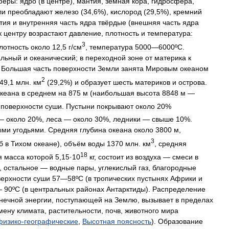
феры:
ядро
(
в
центре
),
мантия
,
земная
кора
,
гидросфера
,
ли
преобладают
железо
(
34
,
6
%),
кислород
(
29
,
5
%),
кремний
тия
и
внутренняя
часть
ядра
твёрдые
(
внешняя
часть
ядра
к
центру
возрастают
давление
,
плотность
и
температура:
3
лотность
около
12
,
5
г
/
см
,
температура
5000
—
6000ºC
.
альный
и
океанический
;
в
переходной
зоне
от
материка
к
.
Большая
часть
поверхности
Земли
занята
Мировым
океаном
2
49
,
1
млн
.
км
(
29
,
2
%)
и
образует
шесть
материков
и
острова
.
кеана
в
среднем
на
875
м
(
наибольшая
высота
8848
м
—
поверхности
суши
.
Пустыни
покрывают
около
20
%
—
около
20
%,
леса
—
около
30
%,
ледники
—
свыше
10
%.
ыми
угодьями
.
Средняя
глубина
океана
около
3800
м
,
3
б
в
Тихом
океане
),
объём
воды
1370
млн
.
км
,
средняя
18
я
масса
которой
5
,
15
·
10
кг
,
состоит
из
воздуха
—
смеси
в
,
остальное
—
водные
пары
,
углекислый
газ
,
благородные
верхности
суши
57
—
58ºC
(
в
тропических
пустынях
Африки
и
—
90ºC
(
в
центральных
районах
Антарктиды
).
Распределение
нечной
энергии
,
поступающей
на
Землю
,
вызывает
в
пределах
мену
климата
,
растительности
,
почв
,
животного
мира
физико
-
географические
,
Высотная
поясность
).
Образование