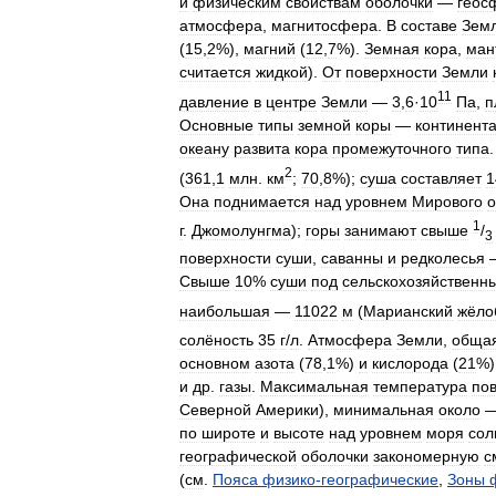
и
физическим
свойствам
оболочки
—
геос
атмосфера
,
магнитосфера
.
В
составе
Зем
(
15
,
2
%),
магний
(
12
,
7
%).
Земная
кора
,
ман
считается
жидкой
).
От
поверхности
Земли
11
давление
в
центре
Земли
—
3
,
6
·
10
Па
,
п
Основные
типы
земной
коры
—
континент
океану
развита
кора
промежуточного
типа
2
(
361
,
1
млн
.
км
;
70
,
8
%);
суша
составляет
1
Она
поднимается
над
уровнем
Мирового
о
1
г
.
Джомолунгма
);
горы
занимают
свыше
/
3
поверхности
суши
,
саванны
и
редколесья
Свыше
10
%
суши
под
сельскохозяйственн
наибольшая
—
11022
м
(
Марианский
жёло
солёность
35
г
/
л
.
Атмосфера
Земли
,
обща
основном
азота
(
78
,
1
%)
и
кислорода
(
21
%)
и
др
.
газы
.
Максимальная
температура
по
Северной
Америки
),
минимальная
около
по
широте
и
высоте
над
уровнем
моря
сол
географической
оболочки
закономерную
с
(
см
.
Пояса
физико
-
географические
,
Зоны