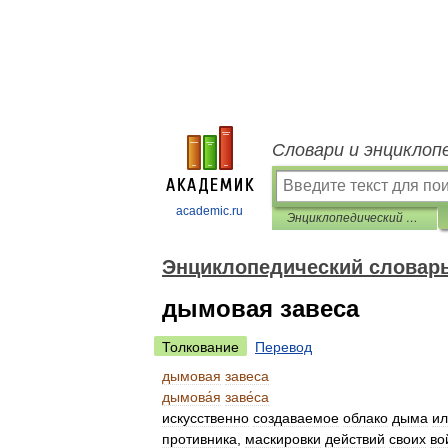
Словари и энциклоп
academic.ru
Энциклопедический словарь
Энциклопедический словар
дымовая завеса
Толкование
Перевод
дымовая
завеса
дымова́я
заве́са
искусственно
создаваемое
облако
дыма
ил
противника
,
маскировки
действий
своих
во