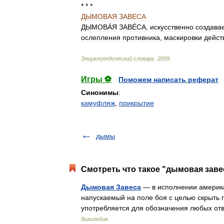
* * *
ДЫМОВАЯ
ЗАВЕСА
ДЫМОВА́Я
ЗАВЕ́СА
,
искусственно
создава
ослепления
противника
,
маскировки
дейст
Энциклопедический
словарь
.
2009
.
Игры ⚽
Поможем написать реферат
Синонимы
:
камуфляж
,
прикрытие
дымы
Смотреть что такое "дымовая завес
Дымовая Завеса
— в исполнении америка
напускаемый на поле боя с целью скрыть
употребляется для обозначения любых от
Википедия