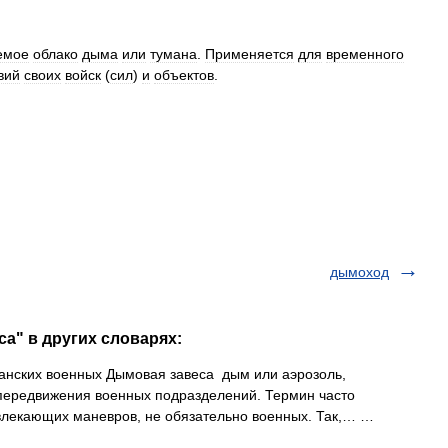
емое
облако
дыма
или
тумана
.
Применяется
для
временного
вий
своих
войск
(
сил
)
и
объектов
.
дымоход
а" в других словарях:
нских военных Дымовая завеса дым или аэрозоль,
 передвижения военных подразделений. Термин часто
влекающих маневров, не обязательно военных. Так,… …