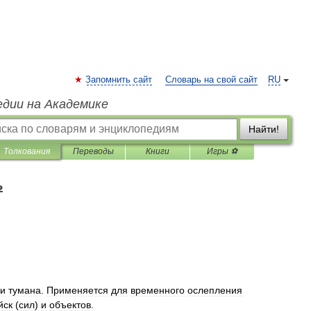
Запомнить сайт
Словарь на свой сайт
RU
едии на Академике
Найти!
Толкования
Переводы
Книги
Игры ⚽
ь
и
тумана
.
Применяется
для
временного
ослепления
йск
(
сил
)
и
объектов
.