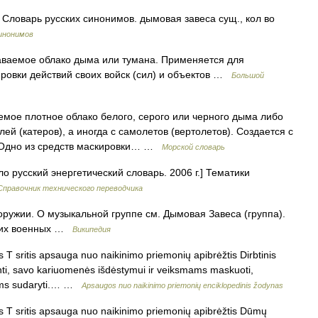
ловарь русских синонимов. дымовая завеса сущ., кол во
инонимов
аваемое облако дыма или тумана. Применяется для
ровки действий своих войск (сил) и объектов …
Большой
мое плотное облако белого, серого или черного дыма либо
ей (катеров), а иногда с самолетов (вертолетов). Создается с
 Одно из средств маскировки… …
Морской словарь
о русский энергетический словарь. 2006 г.] Тематики
Справочник технического переводчика
оружии. О музыкальной группе см. Дымовая Завеса (группа).
ских военных …
Википедия
 sritis apsauga nuo naikinimo priemonių apibrėžtis Dirbtinis
nti, savo kariuomenės išdėstymui ir veiksmams maskuoti,
džiams sudaryti.… …
Apsaugos nuo naikinimo priemonių enciklopedinis žodynas
T sritis apsauga nuo naikinimo priemonių apibrėžtis Dūmų