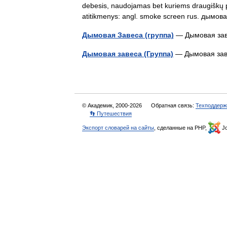
debesis, naudojamas bet kuriems draugiškų 
atitikmenys: angl. smoke screen rus. дым
Дымовая Завеса (группа)
— Дымовая з
Дымовая завеса (Группа)
— Дымовая зав
© Академик, 2000-2026
Обратная связь:
Техподдерж
👣 Путешествия
Экспорт словарей на сайты
, сделанные на PHP,
Jo