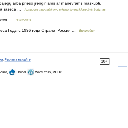
pajėgų arba priešo įrenginiams ar manevrams maskuoti.
овая завеса …
Apsaugos nuo naikinimo priemonių enciklopedinis žodynas
авеса …
Википедия
еса Годы c 1996 года Страна Россия …
Википедия
ка
,
Реклама на сайте
18+
omla,
Drupal,
WordPress, MODx.