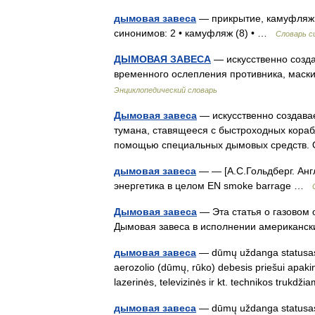
дымовая завеса
— прикрытие, камуфляж С
синонимов: 2 • камуфляж (8) • …
Словарь с
ДЫМОВАЯ ЗАВЕСА
— искусственно созд
временного ослепления противника, маски
Энциклопедический словарь
Дымовая завеса
— искусственно создавае
тумана, ставящееся с быстроходных корабл
помощью специальных дымовых средств.
дымовая завеса
— — [А.С.Гольдберг. Англ
энергетика в целом EN smoke barrage …
Дымовая завеса
— Эта статья о газовом 
Дымовая завеса в исполнении американ
дымовая завеса
— dūmų uždanga statusas T
aerozolio (dūmų, rūko) debesis priešui apaki
lazerinės, televizinės ir kt. technikos truk
дымовая завеса
— dūmų uždanga statusas 