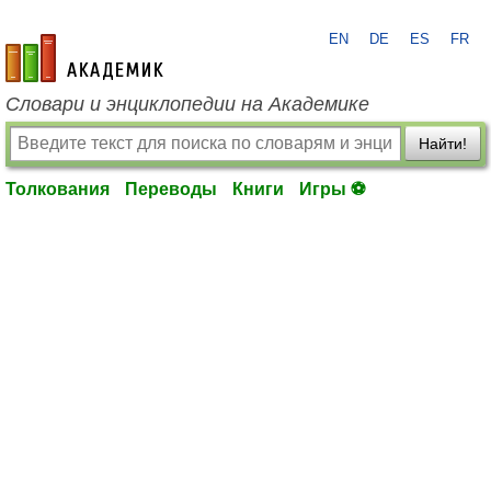
EN
DE
ES
FR
academic.ru
Словари и энциклопедии на Академике
Найти!
Толкования
Переводы
Книги
Игры ⚽