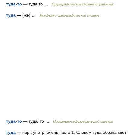
туда-то
— туда то …
Орфографический словарь-справочник
туда
— (же) …
Морфемно-орфографический словарь
туда-то
— туда/ то …
Морфемно-орфографический словарь
туда
— нар., употр. очень часто 1. Словом туда обозначают