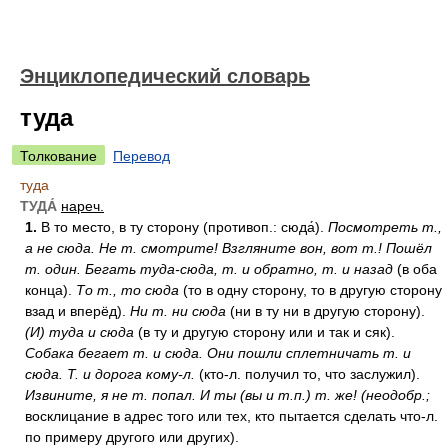
Энциклопедический словарь
туда
Толкование
Перевод
туда
ТУДА́
нареч.
1.
В то место, в ту сторону (противоп.: сюда́).
Посмотреть т.,
а не сюда.
Не т. смотрите!
Взгляните вон, вот т.!
Пошёл
т. один.
Бегать туда-сюда, т. и обратно, т. и назад
(в оба
конца).
То т., то сюда
(то в одну сторону, то в другую сторону
взад и вперёд).
Ни т. ни сюда
(ни в ту ни в другую сторону).
(И) туда и сюда
(в ту и другую сторону или и так и сяк).
Собака бегает т. и сюда.
Они пошли сплетничать т. и
сюда.
Т. и дорога кому-л.
(кто-л. получил то, что заслужил).
Извините, я не т. попал.
И ты (вы и т.п.) т. же!
(неодобр.;
восклицание в адрес того или тех, кто пытается сделать что-л.
по примеру другого или других).