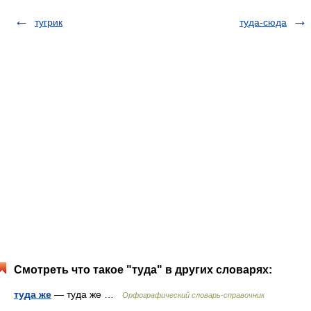
тугрик
туда-сюда
Смотреть что такое "туда" в других словарях:
туда же
— туда же …
Орфографический словарь-справочник