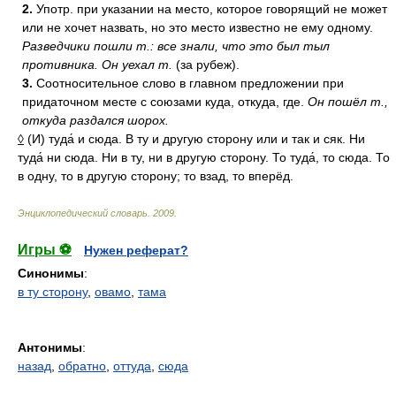
2.
Употр. при указании на место, которое говорящий не может
или не хочет назвать, но это место известно не ему одному.
Разведчики пошли т.: все знали, что это был тыл
противника.
Он уехал т.
(за рубеж).
3.
Соотносительное слово в главном предложении при
придаточном месте с союзами куда, откуда, где.
Он пошёл т.,
откуда раздался шорох.
◊
(И) туда́ и сюда. В ту и другую сторону или и так и сяк. Ни
туда́ ни сюда. Ни в ту, ни в другую сторону. То туда́, то сюда. То
в одну, то в другую сторону; то взад, то вперёд.
Энциклопедический словарь
.
2009
.
Игры ⚽
Нужен реферат?
Синонимы
:
в ту сторону
,
овамо
,
тама
Антонимы
:
назад
,
обратно
,
оттуда
,
сюда