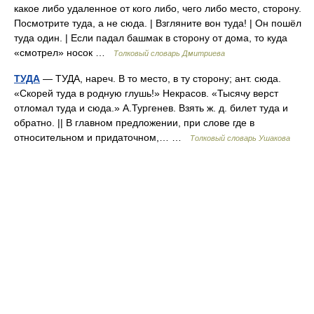
какое либо удаленное от кого либо, чего либо место, сторону.
Посмотрите туда, а не сюда. | Взгляните вон туда! | Он пошёл
туда один. | Если падал башмак в сторону от дома, то куда
«смотрел» носок …
Толковый словарь Дмитриева
ТУДА
— ТУДА, нареч. В то место, в ту сторону; ант. сюда.
«Скорей туда в родную глушь!» Некрасов. «Тысячу верст
отломал туда и сюда.» А.Тургенев. Взять ж. д. билет туда и
обратно. || В главном предложении, при слове где в
относительном и придаточном,… …
Толковый словарь Ушакова