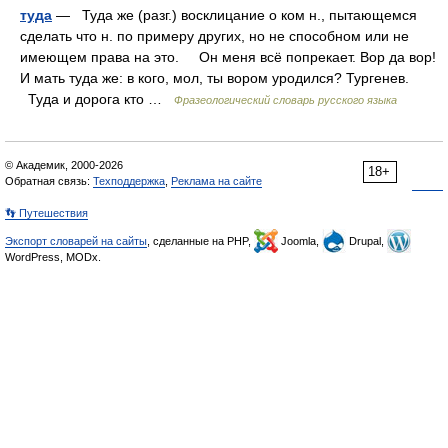
туда
— Туда же (разг.) восклицание о ком н., пытающемся
сделать что н. по примеру других, но не способном или не
имеющем права на это. Он меня всё попрекает. Вор да вор!
И мать туда же: в кого, мол, ты вором уродился? Тургенев.
Туда и дорога кто …
Фразеологический словарь русского языка
© Академик, 2000-2026
18+
Обратная связь:
Техподдержка
,
Реклама на сайте
👣 Путешествия
Экспорт словарей на сайты
, сделанные на PHP,
Joomla,
Drupal,
WordPress, MODx.