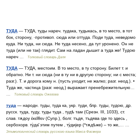
ТУДА
— ТУДА, туды нареч. тудака, тудыкась, в то место, в тот
бок, сторону, ·противоп. сюда или оттуда. Поди туда, неведомо
куда. Ни туда, ни сюда. Не туда несено, да тут уронено. Он не
туда (или не так) глядит. Сам на ладан дышит а туда же! Тудою
нареч …
Толковый словарь Даля
ТУДА
— ТУДА, местоим. В то место, в ту сторону. Билет т. и
обратно. Ни т. ни сюда (ни в ту ни в другую сторону; ни с места;
разг.). Т. и дорога кому н. (пусть уходит, не жалко; разг. неод.). •
Туда же, частица (разг. неод.) выражает пренебрежительную…
…
Толковый словарь Ожегова
туда
— народн. туды, туда ка, укр. туди, блр. туды, тудою, др.
русск. туда, туду, туды туда , тудѣ там (Срезн. III, 1033), ст.
слав. тѫдоу ἐκεῖθεν (Супр.), болг. тъдя, тъдява где то здесь ,
сербохорв. ту̀да̑ этим путем , ту̀диjер (*тѫдѣже) – то же,… …
Этимологический словарь русского языка Макса Фасмера