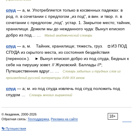
спуд
— а, м. Употребляется только в косвенных падежах: в
род. п. в сочетании с предлогом „из под“, в вин. и твор. п. в
сочетании с предлогом „под“. устар. 1. Закрытое место; тайник,
хранилище. Дожили мы до нежданного чуда: Вынул епископ
добро из под… …
Малый академический словарь
спуд
— а, м. Тайник, хранилище; тяжесть, груз. ◘ ИЗ ПОД
СПУДА из скрытого места, из состояния бездействия
(переносн.). ► Вынул епископ добро из под спуда, Бедных к
себе на пирушку зовет. // Жуковский. Баллады //*;
Путешественник вдруг… …
Словарь забытых и трудных слов из
произведений русской литературы ХVIII-ХIХ веков
спуд
— а; м. из под спуда извлечь под спуд положить под
спудом …
Словарь многих выражений
© Академик, 2000-2026
18+
Обратная связь:
Техподдержка
,
Реклама на сайте
👣 Путешествия