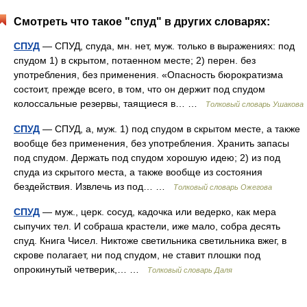
Смотреть что такое "спуд" в других словарях:
СПУД
— СПУД, спуда, мн. нет, муж. только в выражениях: под
спудом 1) в скрытом, потаенном месте; 2) перен. без
употребления, без применения. «Опасность бюрократизма
состоит, прежде всего, в том, что он держит под спудом
колоссальные резервы, таящиеся в… …
Толковый словарь Ушакова
СПУД
— СПУД, а, муж. 1) под спудом в скрытом месте, а также
вообще без применения, без употребления. Хранить запасы
под спудом. Держать под спудом хорошую идею; 2) из под
спуда из скрытого места, а также вообще из состояния
бездействия. Извлечь из под… …
Толковый словарь Ожегова
СПУД
— муж., церк. сосуд, кадочка или ведерко, как мера
сыпучих тел. И собраша крастели, иже мало, собра десять
спуд. Книга Чисел. Никтоже светильника светильника вжег, в
скрове полагает, ни под спудом, не ставит плошки под
опрокинутый четверик,… …
Толковый словарь Даля