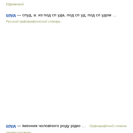
Ефремовой
спуд
— спуд, а: из под сп уда, под сп уд, под сп удом …
Русский орфографический словарь
спуд
— іменник чоловічого роду рідко …
Орфографічний словник
української мови