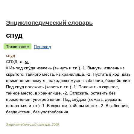
Энциклопедический словарь
спуд
Толкование
Перевод
спуд
СПУД
-а;
м.
◊
Из-под спу́да извлечь (вынуть и т.п.). 1. Вынуть, извлечь из
скрытого, тайного места, из хранилища. -2. Пустить в ход, дать
применение чему-л., находившемуся в забвении, бездействии.
Под спуд положить (класть и т.п.). 1. Положить в скрытое,
тайное место, в хранилище. -2. Отложить, оставить без
применения, употребления. Под спу́дом (лежать, держать,
оставаться и т.п.). 1. В скрытом, тайном месте. -2. В забвении,
бездействии, без употребления.
Энциклопедический словарь
.
2009
.