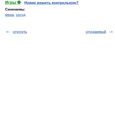
Игры ⚽
Нужно решить контрольную?
Синонимы
:
мера
,
сосуд
спугнуть
спускаемый