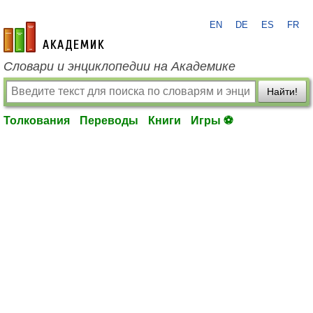
EN
DE
ES
FR
academic.ru
Словари и энциклопедии на Академике
Найти!
Толкования
Переводы
Книги
Игры ⚽