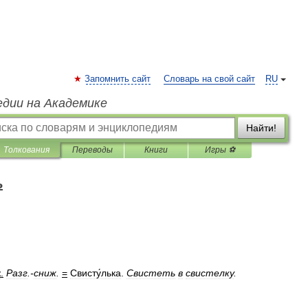
Запомнить сайт
Словарь на свой сайт
RU
едии на Академике
Найти!
Толкования
Переводы
Книги
Игры ⚽
ь
ж
.
Разг
.-
сниж
.
=
Свисту́лька
.
Свистеть
в
свистелку
.