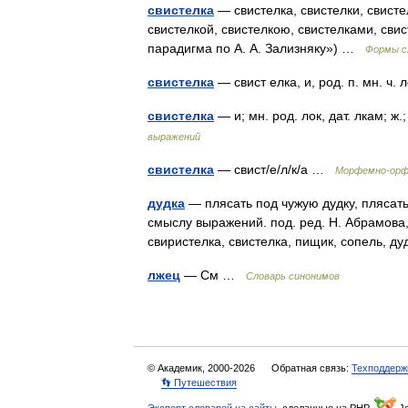
свистелка
— свистелка, свистелки, свистел
свистелкой, свистелкою, свистелками, сви
парадигма по А. А. Зализняку») …
Формы с
свистелка
— свист елка, и, род. п. мн. ч
свистелка
— и; мн. род. лок, дат. лкам; ж
выражений
свистелка
— свист/е/л/к/а …
Морфемно-орф
дудка
— плясать под чужую дудку, плясать
смыслу выражений. под. ред. Н. Абрамова, 
свиристелка, свистелка, пищик, сопель, 
лжец
— См …
Словарь синонимов
© Академик, 2000-2026
Обратная связь:
Техподдерж
👣 Путешествия