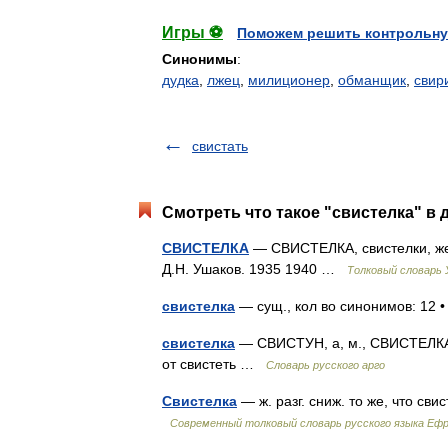
Игры ⚽
Поможем решить контрольну
Синонимы
:
дудка
,
лжец
,
милиционер
,
обманщик
,
свир
свистать
Смотреть что такое "свистелка" в 
СВИСТЕЛКА
— СВИСТЕЛКА, свистелки, жен.
Д.Н. Ушаков. 1935 1940 …
Толковый словарь
свистелка
— сущ., кол во синонимов: 12 •
свистелка
— СВИСТУН, а, м., СВИСТЕЛКА, 
от свистеть …
Словарь русского арго
Свистелка
— ж. разг. сниж. то же, что с
Современный толковый словарь русского языка Еф