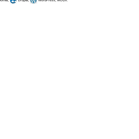
omla,
Drupal,
WordPress, MODx.