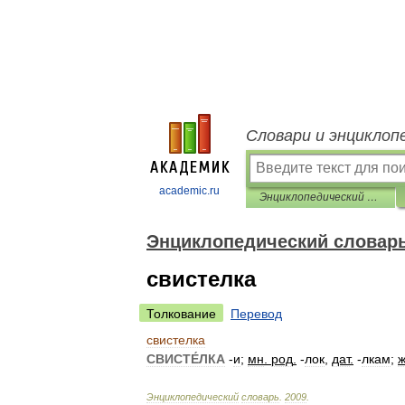
Словари и энциклоп
academic.ru
Энциклопедический словарь
Энциклопедический словар
свистелка
Толкование
Перевод
свистелка
СВИСТЕ́ЛКА
-
и
;
мн
.
род
.
-
лок
,
дат
.
-
лкам
;
Энциклопедический
словарь
.
2009
.