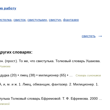
ю работу
истелка
,
свисток
,
свистулькин
,
свистун
,
фантазер
свистеть
других словарях:
 (прост.). То же, что свистулька. Толковый словарь Ушакова.
 Ушакова
 дудка (20) • лжец (38) • милиционер (65) • …
Словарь синонимов
и, м. и ж. 1. Лжец, обманщик, фантазер. 2. Милиционер. 1.
вистулька Толковый словарь Ефремовой. Т. Ф. Ефремова. 2000 …
ремовой