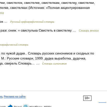
ки, свистелок, свистелке, свистелкам, свистелку, свистелки,
стелке, свистелках (Источник: «Полная акцентуированная
лов
. лок …
Русский орфографический словарь
.; разг. сниж. = свистулька Свистеть в свистелку …
Словарь многих
ографический словарь
 по чужой дудке.. Словарь русских синонимов и сходных по
М.: Русские словари, 1999. дудка выработка, дудочка,
дуда, свирель Словарь… …
Словарь синонимов
ка
,
Реклама на сайте
18+