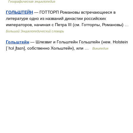
Географическая энциклопедия
ГОЛЬШТЕЙН
— ГОТТОРП Романовы встречающееся в
литературе одно из названий династии российских
императоров, начиная с Петра III (см. Готторпы, Романовы) …
Большой Энциклопедический словарь
Гольштейн
— Шлезвиг и Гольштейн Гольштейн (нем. Holstein
[ˈhɔlˌʃtaɪn], собственно Хольштейн), или …
Википедия