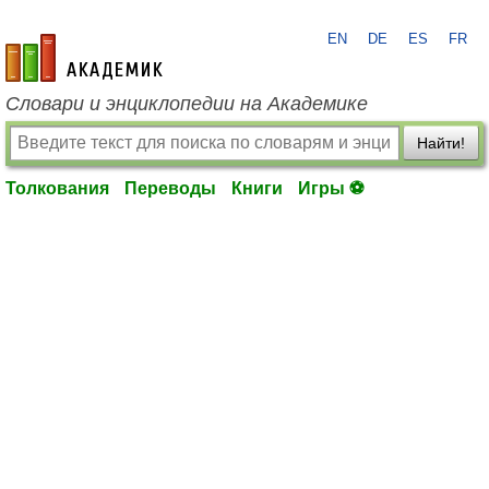
EN
DE
ES
FR
academic.ru
Словари и энциклопедии на Академике
Найти!
Толкования
Переводы
Книги
Игры ⚽