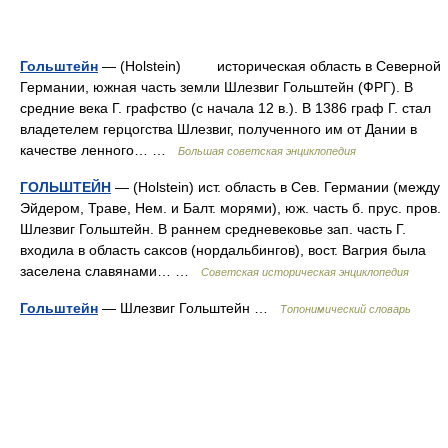
Гольштейн
— (Holstein) историческая область в Северной
Германии, южная часть земли Шлезвиг Гольштейн (ФРГ). В
средние века Г. графство (с начала 12 в.). В 1386 граф Г. стал
владетелем герцогства Шлезвиг, полученного им от Дании в
качестве ленного… …
Большая советская энциклопедия
ГОЛЬШТЕЙН
— (Holstein) ист. область в Сев. Германии (между
Эйдером, Траве, Нем. и Балт. морями), юж. часть б. прус. пров.
Шлезвиг Гольштейн. В раннем средневековье зап. часть Г.
входила в область саксов (нордальбингов), вост. Вагрия была
заселена славянами… …
Советская историческая энциклопедия
Гольштейн
— Шлезвиг Гольштейн …
Топонимический словарь