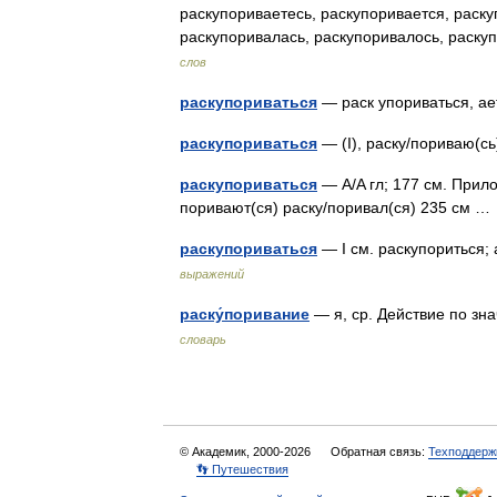
раскупориваетесь, раскупоривается, раску
раскупоривалась, раскупоривалось, раск
слов
раскупориваться
— раск упориваться, 
раскупориваться
— (I), раску/пориваю(с
раскупориваться
— A/A гл; 177 см. Прило
поривают(ся) раску/поривал(ся) 235 см 
раскупориваться
— I см. раскупориться; 
выражений
раску́поривание
— я, ср. Действие по зн
словарь
© Академик, 2000-2026
Обратная связь:
Техподдерж
👣 Путешествия