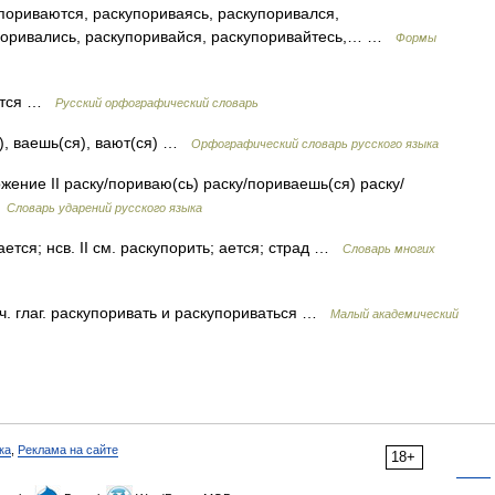
пориваются, раскупориваясь, раскупоривался,
упоривались, раскупоривайся, раскупоривайтесь,… …
Формы
ается …
Русский орфографический словарь
ь), ваешь(ся), вают(ся) …
Орфографический словарь русского языка
жение II раску/пориваю(сь) раску/пориваешь(ся) раску/
…
Словарь ударений русского языка
ается; нсв. II см. раскупорить; ается; страд …
Словарь многих
ач. глаг. раскупоривать и раскупориваться …
Малый академический
ка
,
Реклама на сайте
18+