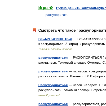
Игры ⚽
Нужно решить контрольную?
раскупоривать
Смотреть что такое "раскупоривать
РАСКУПОРИВАТЬСЯ
— РАСКУПОРИВАТЬСЯ,
к раскупориться. 2. страд. к раскупорива
Толковый словарь Ушакова
раскупориваться
— РАСКУПОРИТЬСЯ ( рюсь
раскрыться. Толковый словарь Ожегова. 
раскупориваться
— гл. несов. • откупори
русских синонимов. Контекст 5.0 Информ
Раскупориваться
— несов. неперех. 1. Ст
раскупоривать Толковый словарь Ефремо
языка Ефремовой
раскупориваться
— раскупориваться, ра