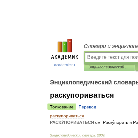
Словари и энциклоп
academic.ru
Энциклопедический словарь
Энциклопедический словар
раскупориваться
Толкование
Перевод
раскупориваться
РАСКУ́ПОРИВАТЬСЯ
см
.
Раску́порить
и
Ра
Энциклопедический
словарь
.
2009
.