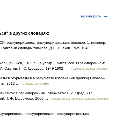
раскупорить
ся" в других словарях:
 раскупориваюсь, раскупориваешься, несовер. 1. несовер.
ть. Толковый словарь Ушакова. Д.Н. Ушаков. 1935 1940 …
, ришься, 1 и 2 л. не употр.), рится; сов. О закупоренном:
С.И. Ожегов, Н.Ю. Шведова. 1949 1992 …
Толковый словарь Ожегова
ваться открываться в результате извлечения пробки) Словарь
атик. 2012 …
Словарь синонимов
ановиться раскупоренным; открываться. 2. страд. к гл.
вой. Т. Ф. Ефремова. 2000 …
Современный толковый словарь русского
скупориваюсь, раскупориваемся, раскупориваешься,