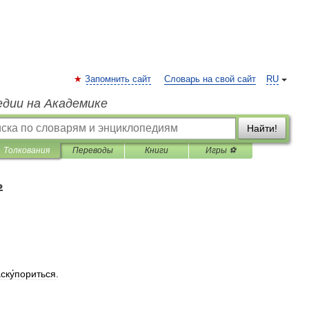
Запомнить сайт
Словарь на свой сайт
RU
едии на Академике
Найти!
Толкования
Переводы
Книги
Игры ⚽
ь
ску́пориться
.