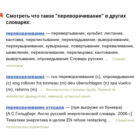
Смотреть что такое "переворачивание" в других
словарях:
переворачивание
— перевертывание, кульбит, листание,
кантовка, перелистывание, перекладывание, выворачивание,
перекувыркивание, кувырканье, повертывание, переваливание,
шевеление, переиначивание, перелицовка, кантование,
вывертывание, опрокидывание Словарь русских …
Словарь
синонимов
переворачивание
— rus переворачивание (с), опрокидывание
(с) eng rollover fra tonneau (m) deu überschlagen (n) spa vuelco
(m), retorno (m) …
Безопасность и гигиена труда. Перевод на
английский, французский, немецкий, испанский языки
переворачивание отходов
— (при выгрузке из бункера)
[А.С.Гольдберг. Англо русский энергетический словарь. 2006 г.]
Тематики энергетика в целом EN refuse restacking …
Справочник
технического переводчика