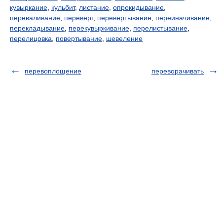
кувыркание
,
кульбит
,
листание
,
опрокидывание
,
переваливание
,
переверт
,
перевертывание
,
переиначивание
,
перекладывание
,
перекувыркивание
,
перелистывание
,
перелицовка
,
повертывание
,
шевеление
перевоплощение
переворачивать