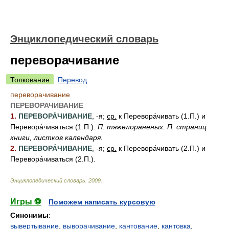
Энциклопедический словарь
переворачивание
Толкование
Перевод
переворачивание
ПЕРЕВОРАЧИВАНИЕ
1.
ПЕРЕВОРА́ЧИВАНИЕ
, -я;
ср.
к Перевора́чивать (1.П.) и
Перевора́чиваться (1.П.).
П. тяжелораненых.
П. страниц
книги, листков календаря.
2.
ПЕРЕВОРА́ЧИВАНИЕ
, -я;
ср.
к Перевора́чивать (2.П.) и
Перевора́чиваться (2.П.).
Энциклопедический словарь
.
2009
.
Игры ⚽
Поможем написать курсовую
Синонимы
:
вывертывание
,
выворачивание
,
кантование
,
кантовка
,