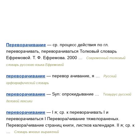
Переворачивание
— ср. процесс действия по гл.
переворачивать, переворачиваться Толковый словарь
Ефремовой. Т. Ф. Ефремова. 2000 …
Современный толковый
словарь русского языка Ефремовой
переворачивание
— перевор ачивание, я …
Русский
орфографический словарь
переворачивание
— Syn: опрокидывание …
Тезаурус русской
деловой лексики
переворачивание
— I я; ср. к переворачивать I и
переворачиваться I Перевора/чивание тяжелораненых.
Перевора/чивание страниц книги, листков календаря. II я; ср. к
…
Словарь многих выражений