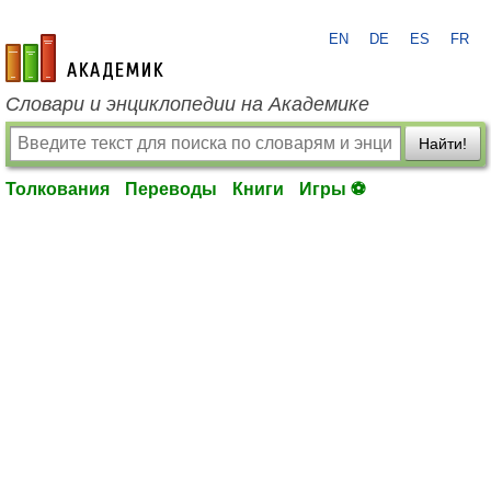
EN
DE
ES
FR
academic.ru
Словари и энциклопедии на Академике
Найти!
Толкования
Переводы
Книги
Игры ⚽