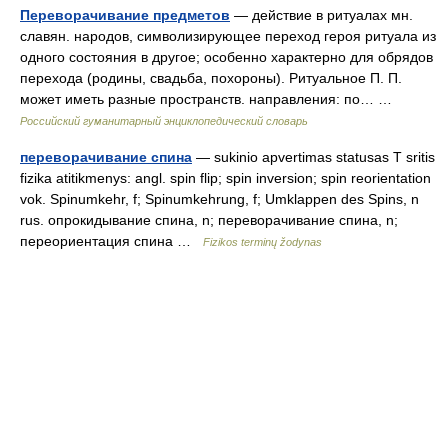
Переворачивание предметов
— действие в ритуалах мн.
славян. народов, символизирующее переход героя ритуала из
одного состояния в другое; особенно характерно для обрядов
перехода (родины, свадьба, похороны). Ритуальное П. П.
может иметь разные пространств. направления: по… …
Российский гуманитарный энциклопедический словарь
переворачивание спина
— sukinio apvertimas statusas T sritis
fizika atitikmenys: angl. spin flip; spin inversion; spin reorientation
vok. Spinumkehr, f; Spinumkehrung, f; Umklappen des Spins, n
rus. опрокидывание спина, n; переворачивание спина, n;
переориентация спина …
Fizikos terminų žodynas