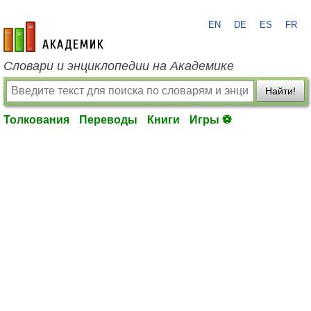
EN
DE
ES
FR
academic.ru
Словари и энциклопедии на Академике
Найти!
Толкования
Переводы
Книги
Игры ⚽