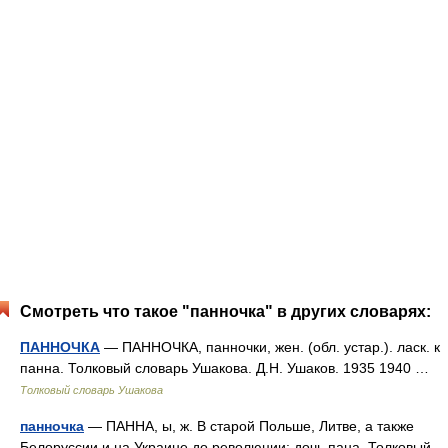
Смотреть что такое "панночка" в других словарях:
ПАННОЧКА
— ПАННОЧКА, панночки, жен. (обл. устар.). ласк. к
панна. Толковый словарь Ушакова. Д.Н. Ушаков. 1935 1940 …
Толковый словарь Ушакова
панночка
— ПАННА, ы, ж. В старой Польше, Литве, а также
Белоруссии и на Украине до революции: дочь пана. Толковый