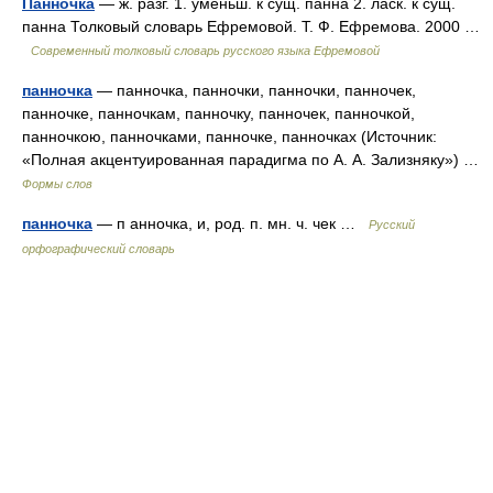
Панночка
— ж. разг. 1. уменьш. к сущ. панна 2. ласк. к сущ.
панна Толковый словарь Ефремовой. Т. Ф. Ефремова. 2000 …
Современный толковый словарь русского языка Ефремовой
панночка
— панночка, панночки, панночки, панночек,
панночке, панночкам, панночку, панночек, панночкой,
панночкою, панночками, панночке, панночках (Источник:
«Полная акцентуированная парадигма по А. А. Зализняку») …
Формы слов
панночка
— п анночка, и, род. п. мн. ч. чек …
Русский
орфографический словарь