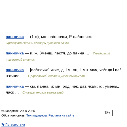
панночка
— (1 ж); мн. па/нночки, Р. па/нночек …
Орфографический словарь русского языка
панночка
— и, ж. Зменш. пестл. до панна …
Український
тлумачний словник
панночка
— [па/н:очка] чкие, д. і м. оц :і, мн. чки/, чо/к дв і па/
н:очкие …
Орфоепічний словник української мови
панночка
— см. панна; и; мн. род. чек, дат. чкам; ж.; уменьш.
ласк …
Словарь многих выражений
© Академик, 2000-2026
18+
Обратная связь:
Техподдержка
,
Реклама на сайте
👣 Путешествия