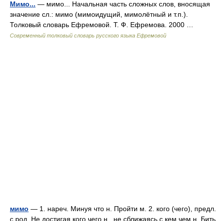
Мимо...
— мимо... Начальная часть сложных слов, вносящая
значение сл.: мимо (мимоидущий, мимолётный и т.п.).
Толковый словарь Ефремовой. Т. Ф. Ефремова. 2000 …
Современный толковый словарь русского языка Ефремовой
мимо
— 1. нареч. Минуя что н. Пройти м. 2. кого (чего), предл.
с род. Не достигая кого чего н., не сближаясь с кем чем н. Бить