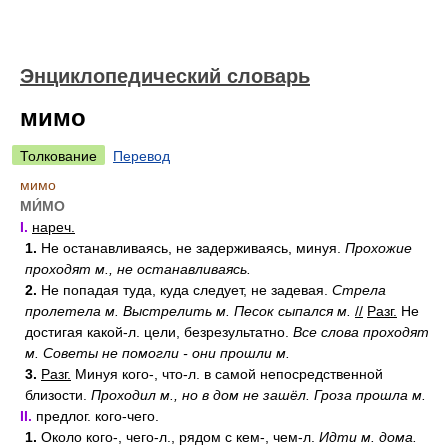
Энциклопедический словарь
мимо
Толкование
Перевод
мимо
МИ́МО
I.
нареч.
1.
Не останавливаясь, не задерживаясь, минуя.
Прохожие
проходят м., не останавливаясь.
2.
Не попадая туда, куда следует, не задевая.
Стрела
пролетела м.
Выстрелить м.
Песок сыпался м.
//
Разг.
Не
достигая какой-л. цели, безрезультатно.
Все слова проходят
м.
Советы не помогли - они прошли м.
3.
Разг.
Минуя кого-, что-л. в самой непосредственной
близости.
Проходил м., но в дом не зашёл.
Гроза прошла м.
II.
предлог. кого-чего.
1.
Около кого-, чего-л., рядом с кем-, чем-л.
Идти м. дома.