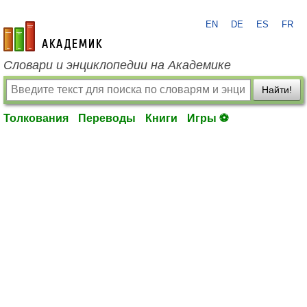
EN
DE
ES
FR
academic.ru
Словари и энциклопедии на Академике
Найти!
Толкования
Переводы
Книги
Игры ⚽