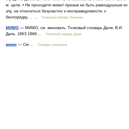
м. цели. • Не проходите мимо! призыв не быть равнодушным ко
злу, не относиться безучастно к несправедливости, к
беспорядку.… …
Толковый словарь Ожегова
МИМО
— МИМО, см. миновать. Толковый словарь Даля. В.И.
Даль. 1863 1866 …
Толковый словарь Даля
мимо
— См …
Словарь синонимов