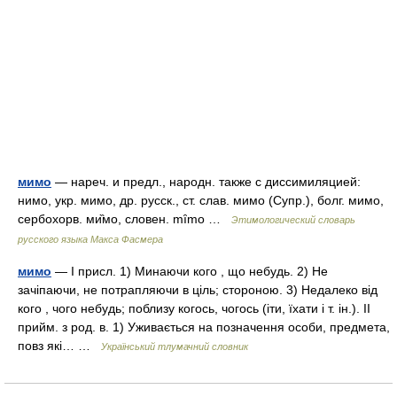
мимо
— нареч. и предл., народн. также с диссимиляцией:
нимо, укр. мимо, др. русск., ст. слав. мимо (Супр.), болг. мимо,
сербохорв. ми̏мо, словен. mȋmo …
Этимологический словарь
русского языка Макса Фасмера
мимо
— I присл. 1) Минаючи кого , що небудь. 2) Не
зачіпаючи, не потрапляючи в ціль; стороною. 3) Недалеко від
кого , чого небудь; поблизу когось, чогось (іти, їхати і т. ін.). II
прийм. з род. в. 1) Уживається на позначення особи, предмета,
повз які… …
Український тлумачний словник