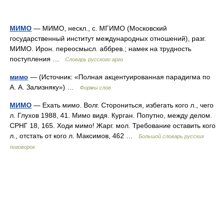
МИМО
— МИМО, нескл., с. МГИМО (Московский
государственный институт международных отношений), разг.
МИМО. Ирон. переосмысл. аббрев.; намек на трудность
поступления …
Словарь русского арго
мимо
— (Источник: «Полная акцентуированная парадигма по
А. А. Зализняку») …
Формы слов
МИМО
— Ехать мимо. Волг. Сторониться, избегать кого л., чего
л. Глухов 1988, 41. Мимо видя. Курган. Попутно, между делом.
СРНГ 18, 165. Ходи мимо! Жарг. мол. Требование оставить кого
л., отстать от кого л. Максимов, 462 …
Большой словарь русских
поговорок