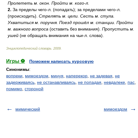
Пролететь м. окон.
Пройти м. кого-л.
2.
За пределы чего-л. (попадать); за пределами чего-л.
(происходить).
Стрелять м. цели.
Сесть м. стула.
Ухватиться м. поручня.
Поезд прошёл м. станции.
Пройти
м. важного вопроса
(оставить без внимания).
Пропустить м.
ушей
(не обращать внимания на чьи-л. слова).
Энциклопедический словарь
.
2009
.
Игры ⚽
Поможем написать курсовую
Синонимы
:
вопреки
,
мимоездом
,
минуя
,
наперекор
,
не задевая
,
не
задерживаясь
,
не останавливаясь
,
не попадая
,
невдалеке
,
пас
,
помимо
,
стороной
мимический
мимоездом