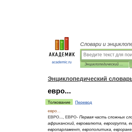
Словари и энциклоп
academic.ru
Энциклопедический словарь
Энциклопедический словар
евро...
Толкование
Перевод
евро
...
ЕВРО
...
,
ЕВРО
-
Первая
часть
сложных
сл
африканский
,
евровалюта
,
еврогруппа
,
е
европарламент
,
европолитика
,
еврорак