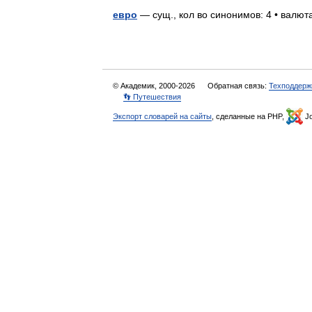
евро
— сущ., кол во синонимов: 4 • валюта
© Академик, 2000-2026
Обратная связь:
Техподдерж
👣 Путешествия
Экспорт словарей на сайты
, сделанные на PHP,
Jo