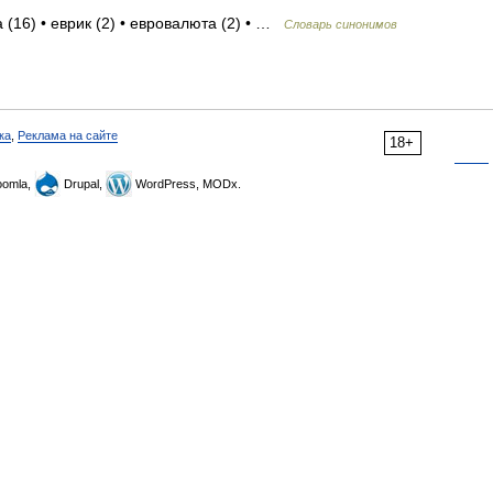
 (16) • еврик (2) • евровалюта (2) • …
Словарь синонимов
ка
,
Реклама на сайте
18+
omla,
Drupal,
WordPress, MODx.