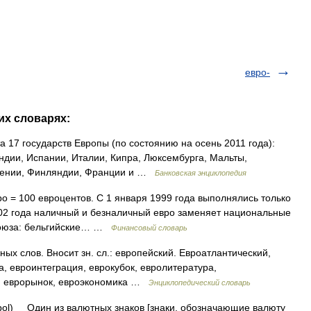
евро-
гих словарях:
 17 государств Европы (по состоянию на осень 2011 года):
ндии, Испании, Италии, Кипра, Люксембурга, Мальты,
овении, Финляндии, Франции и …
Банковская энциклопедия
о = 100 евроцентов. С 1 января 1999 года выполнялись только
002 года наличный и безналичный евро заменяет национальные
Союза: бельгийские… …
Финансовый словарь
ых слов. Вносит зн. сл.: европейский. Евроатлантический,
, евроинтеграция, еврокубок, евролитература,
а, еврорынок, евроэкономика …
Энциклопедический словарь
bol) Один из валютных знаков [знаки, обозначающие валюту