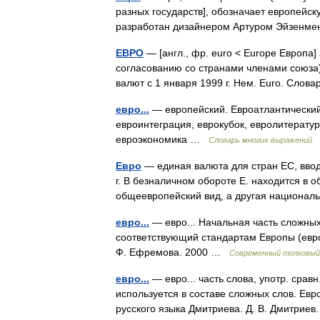
разных государств], обозначает европейск
разработан дизайнером Артуром Эйзенм
ЕВРО
— [англ., фр. euro < Europe Европа
согласованию со странами членами союза
валют с 1 января 1999 г. Нем. Euro. Сло
евро...
— европейский. Евроатлантический
евроинтеграция, еврокубок, евролитератур
евроэкономика …
Словарь многих выражений
Евро
— единая валюта для стран ЕС, вво
г. В безналичном обороте Е. находится в 
общеевропейский вид, а другая национа
евро...
— евро... Начальная часть сложны
соответствующий стандартам Европы (евро
Ф. Ефремова. 2000 …
Современный толковый 
евро...
— евро... часть слова, употр. срав
используется в составе сложных слов. Евр
русского языка Дмитриева. Д. В. Дмитрие