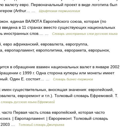
ую валюту евро. Первоначальный проект в виде логотипа был
енгером (Arthur… …
Шрифтовая терминология
] экон. единая ВАЛЮТА Европейского союза, которая (по
) введена в 11 странах вместо существующих национальных
варь иностранных слов.… …
Словарь иностранных слов русского языка
, евро африканский, евровалюта, еврогруппа,
а, европарламент, европолитика, евроракета, еврорынок,
дится в обращение взамен национальных валют в январе 2002
обращении с 1999 г. Одна сторона купюры или монеты имеет
льный. Один Е. состоит… …
Словарь бизнес-терминов
х имен существительных, вносящая значения: европейский,
валюта, евроремонт и т.п.). Толковый словарь Ефремовой. Т.
словарь русского языка Ефремовой
н. часто Первая часть слова европейский, которая часто
осоюз. | Европарламент. | Евроремонт. Толковый словарь
в. 2003 …
Толковый словарь Дмитриева