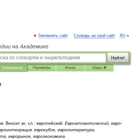
Запомнить сайт
Словарь на свой сайт
RU
едии на Академике
Найти!
Толкования
Переводы
Книги
Игры ⚽
ь
ов
.
Вносит
зн
.
сл
.
:
европейский
.
Евроатлантический
,
евро
-
вроинтеграция
,
еврокубок
,
евролитература
,
ета
,
еврорынок
,
евроэкономика
.