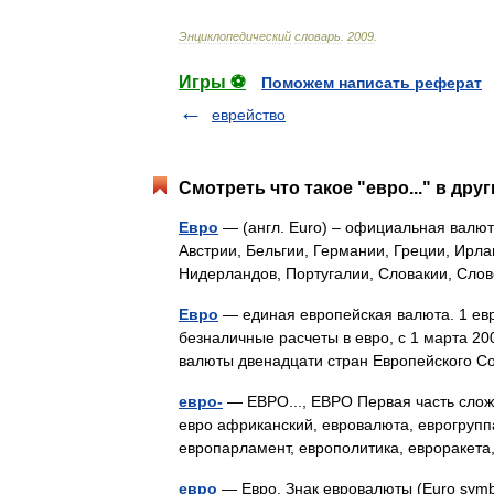
Энциклопедический
словарь
.
2009
.
Игры ⚽
Поможем написать реферат
еврейство
Смотреть что такое "евро..." в дру
Евро
— (англ. Euro) – официальная валюта
Австрии, Бельгии, Германии, Греции, Ирла
Нидерландов, Португалии, Словакии, Сл
Евро
— единая европейская валюта. 1 евр
безналичные расчеты в евро, c 1 марта 2
валюты двенадцати стран Европейского 
евро-
— ЕВРО..., ЕВРО Первая часть сложн
евро африканский, евровалюта, еврогруппа
европарламент, европолитика, евроракет
евро
— Евро, Знак евровалюты (Euro sym