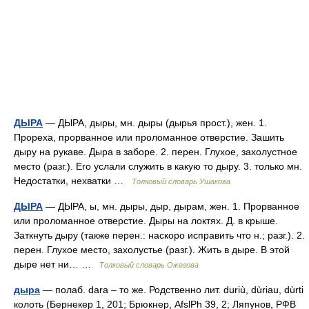
ДЫРА
— ДЫРА, дыры, мн. дыры (дырья прост.), жен. 1.
Прореха, прорванное или проломанное отверстие. Зашить
дыру на рукаве. Дыра в заборе. 2. перен. Глухое, захолустное
место (разг.). Его услали служить в какую то дыру. 3. только мн.
Недостатки, нехватки …
Толковый словарь Ушакова
ДЫРА
— ДЫРА, ы, мн. дыры, дыр, дырам, жен. 1. Прорванное
или проломанное отверстие. Дыры на локтях. Д. в крыше.
Заткнуть дыру (также перен.: наскоро исправить что н.; разг.). 2.
перен. Глухое место, захолустье (разг.). Жить в дыре. В этой
дыре нет ни… …
Толковый словарь Ожегова
дыра
— полаб. dara – то же. Родственно лит. duriù, dùriau, dùrti
колоть (Бернекер 1, 201; Брюкнер, AfslPh 39, 2; Ляпунов, РФВ