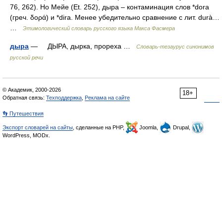
76, 262). Но Мейе (Et. 252), дыра – контаминация слов *dora
(греч. δορά) и *dira. Менее убедительно сравнение с лит. durà…
…
Этимологический словарь русского языка Макса Фасмера
дыра
— ДЫРА, дырка, прореха …
Словарь-тезаурус синонимов
русской речи
© Академик, 2000-2026
18+
Обратная связь:
Техподдержка
,
Реклама на сайте
👣 Путешествия
Экспорт словарей на сайты
, сделанные на PHP,
Joomla,
Drupal,
WordPress, MODx.