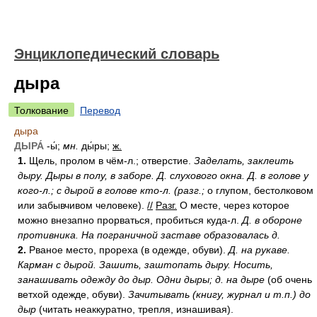
Энциклопедический словарь
дыра
Толкование
Перевод
дыра
ДЫРА́
-ы́;
мн.
ды́ры;
ж.
1.
Щель, пролом в чём-л.; отверстие.
Заделать, заклеить
дыру.
Дыры в полу, в заборе.
Д. слухового окна.
Д. в голове у
кого-л.;
с дырой в голове кто-л.
(разг.;
о глупом, бестолковом
или забывчивом человеке).
//
Разг.
О месте, через которое
можно внезапно прорваться, пробиться куда-л.
Д. в обороне
противника.
На пограничной заставе образовалась д.
2.
Рваное место, прореха (в одежде, обуви).
Д. на рукаве.
Карман с дырой.
Зашить, заштопать дыру.
Носить,
занашивать одежду до дыр.
Одни дыры;
д. на дыре
(об очень
ветхой одежде, обуви).
Зачитывать (книгу, журнал и т.п.) до
дыр
(читать неаккуратно, трепля, изнашивая).