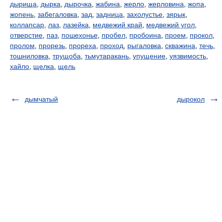
дырища
,
дырка
,
дырочка
,
жабина
,
жерло
,
жерловина
,
жопа
,
жопень
,
забегаловка
,
зад
,
задница
,
захолустье
,
зярык
,
коллапсар
,
лаз
,
лазейка
,
медвежий край
,
медвежий угол
,
отверстие
,
паз
,
пошехонье
,
пробел
,
пробоина
,
проем
,
прокол
,
пролом
,
прорезь
,
прореха
,
проход
,
рыгаловка
,
скважина
,
течь
,
тошниловка
,
трущоба
,
тьмутаракань
,
упущение
,
уязвимость
,
хайло
,
щелка
,
щель
дымчатый
дырокол