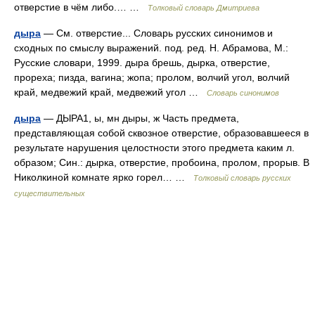
отверстие в чём либо.… …
Толковый словарь Дмитриева
дыра
— См. отверстие... Словарь русских синонимов и
сходных по смыслу выражений. под. ред. Н. Абрамова, М.:
Русские словари, 1999. дыра брешь, дырка, отверстие,
прореха; пизда, вагина; жопа; пролом, волчий угол, волчий
край, медвежий край, медвежий угол …
Словарь синонимов
дыра
— ДЫРА1, ы, мн дыры, ж Часть предмета,
представляющая собой сквозное отверстие, образовавшееся в
результате нарушения целостности этого предмета каким л.
образом; Син.: дырка, отверстие, пробоина, пролом, прорыв. В
Николкиной комнате ярко горел… …
Толковый словарь русских
существительных