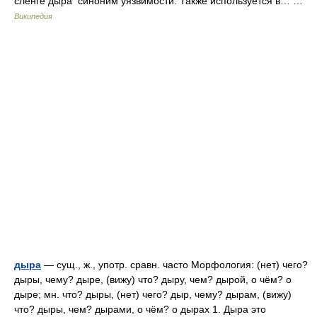
сленге дыра синоним уязвимости. Также используется в… …
Википедия
дыра
— сущ., ж., употр. сравн. часто Морфология: (нет) чего?
дыры, чему? дыре, (вижу) что? дыру, чем? дырой, о чём? о
дыре; мн. что? дыры, (нет) чего? дыр, чему? дырам, (вижу)
что? дыры, чем? дырами, о чём? о дырах 1. Дыра это