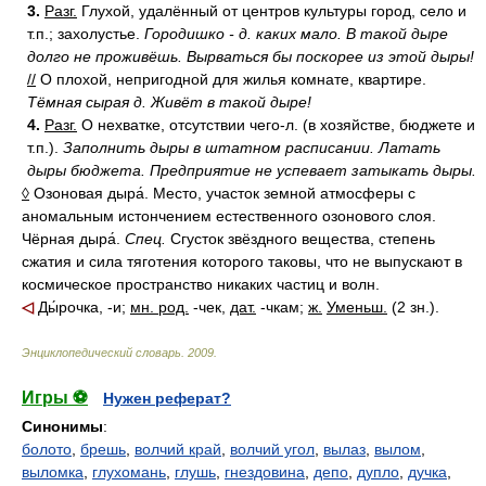
3.
Разг.
Глухой, удалённый от центров культуры город, село и
т.п.; захолустье.
Городишко - д. каких мало.
В такой дыре
долго не проживёшь.
Вырваться бы поскорее из этой дыры!
//
О плохой, непригодной для жилья комнате, квартире.
Тёмная сырая д.
Живёт в такой дыре!
4.
Разг.
О нехватке, отсутствии чего-л. (в хозяйстве, бюджете и
т.п.).
Заполнить дыры в штатном расписании.
Латать
дыры бюджета.
Предприятие не успевает затыкать дыры.
◊
Озоновая дыра́. Место, участок земной атмосферы с
аномальным истончением естественного озонового слоя.
Чёрная дыра́.
Спец.
Сгусток звёздного вещества, степень
сжатия и сила тяготения которого таковы, что не выпускают в
космическое пространство никаких частиц и волн.
◁
Ды́рочка, -и;
мн. род.
-чек,
дат.
-чкам;
ж.
Уменьш.
(2 зн.).
Энциклопедический словарь
.
2009
.
Игры ⚽
Нужен реферат?
Синонимы
:
болото
,
брешь
,
волчий край
,
волчий угол
,
вылаз
,
вылом
,
выломка
,
глухомань
,
глушь
,
гнездовина
,
депо
,
дупло
,
дучка
,