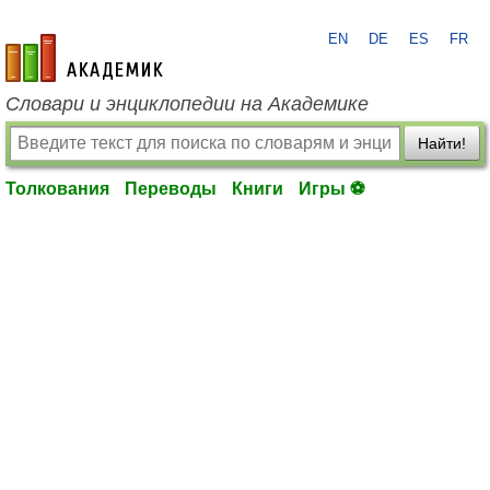
EN
DE
ES
FR
academic.ru
Словари и энциклопедии на Академике
Найти!
Толкования
Переводы
Книги
Игры ⚽