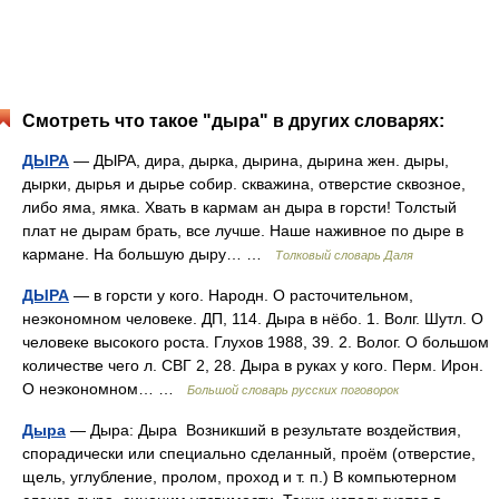
Смотреть что такое "дыра" в других словарях:
ДЫРА
— ДЫРА, дира, дырка, дырина, дырина жен. дыры,
дырки, дырья и дырье собир. скважина, отверстие сквозное,
либо яма, ямка. Хвать в кармам ан дыра в горсти! Толстый
плат не дырам брать, все лучше. Наше наживное по дыре в
кармане. На большую дыру… …
Толковый словарь Даля
ДЫРА
— в горсти у кого. Народн. О расточительном,
неэкономном человеке. ДП, 114. Дыра в нёбо. 1. Волг. Шутл. О
человеке высокого роста. Глухов 1988, 39. 2. Волог. О большом
количестве чего л. СВГ 2, 28. Дыра в руках у кого. Перм. Ирон.
О неэкономном… …
Большой словарь русских поговорок
Дыра
— Дыра: Дыра Возникший в результате воздействия,
спорадически или специально сделанный, проём (отверстие,
щель, углубление, пролом, проход и т. п.) В компьютерном