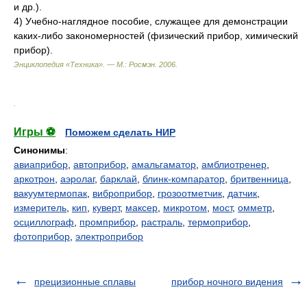
и др.).
4) Учебно-наглядное пособие, служащее для демонстрации
каких-либо закономерностей (физический прибор, химический
прибор).
Энциклопедия «Техника». — М.: Росмэн
.
2006
.
.
Игры ⚽
Поможем сделать НИР
Синонимы
:
авиаприбор
,
автоприбор
,
амальгаматор
,
амблиотренер
,
аркотрон
,
аэролаг
,
барклай
,
блинк-компаратор
,
бритвенница
,
вакуумтермопак
,
виброприбор
,
грозоотметчик
,
датчик
,
измеритель
,
кип
,
куверт
,
максер
,
микротом
,
мост
,
омметр
,
осциллограф
,
промприбор
,
растраль
,
термоприбор
,
фотоприбор
,
электроприбор
прецизионные сплавы
прибор ночного видения