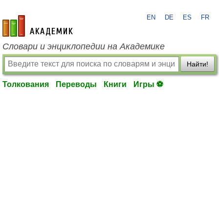
EN
DE
ES
FR
academic.ru
Словари и энциклопедии на Академике
Найти!
Толкования
Переводы
Книги
Игры ⚽