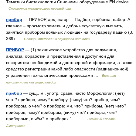
Тематики биотехнологии Синонимы оборудование EN device …
Справочник технического переводчика
прибор
— ПРИБОР, арх, истор. – Подбор, вербовка, набор. А
главное – просмотр земель и дебрь несусветную выявить,
заняться прибором вольных людишек на государеву пашню (3.
369) …
Словарь трилогии «Государева вотчина»
ПРИБОР
— (1) техническое устройство для получения,
анализа, обработки и представления в доступной для
восприятия необходимой и достоверной информации, а также
средство регистрации какой либо опасности (радиационной),
управления технологическими процессами …
Большая
политехническая энциклопедия
прибор
— сущ., м., употр. сравн. часто Морфология: (нет)
чего? прибора, чему? прибору, (вижу) что? прибор, чем?
прибором, о чём? о приборе; мн. что? приборы, (нет) чего?
приборов, чему? приборам, (вижу) что? приборы, чем?
приборами, о чём? о приборах 1.… …
Толковый словарь
Дмитриева