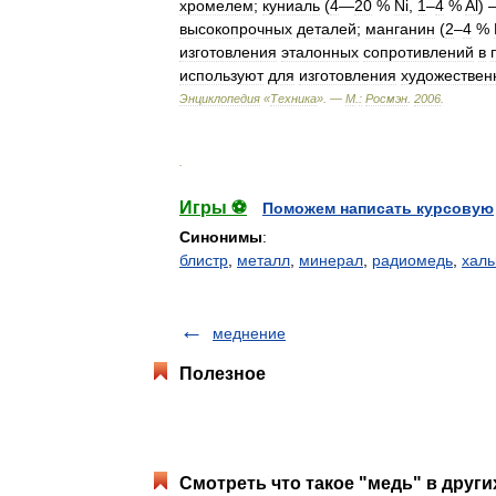
хромелем
;
куниаль
(
4
—
20
%
Ni
,
1
–
4
%
Al
) 
высокопрочных
деталей
;
манганин
(
2
–
4
%
изготовления
эталонных
сопротивлений
в
используют
для
изготовления
художествен
Энциклопедия
«
Техника
». —
М
.
:
Росмэн
.
2006
.
.
Игры ⚽
Поможем написать курсовую
Синонимы
:
блистр
,
металл
,
минерал
,
радиомедь
,
халь
меднение
Полезное
Смотреть что такое "медь" в други