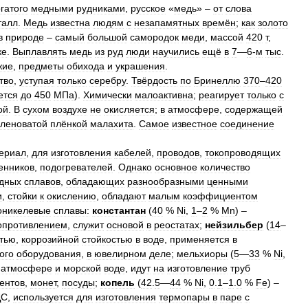
гатого
медными
рудниками
,
русское
«
медь
» –
от
слова
талл
.
Медь
известна
людям
с
незапамятных
времён
;
как
золото
в
природе
–
самый
большой
самородок
меди
,
массой
420
т
,
ке
.
Выплавлять
медь
из
руд
люди
научились
ещё
в
7
—
6
-
м
тыс
.
жие
,
предметы
обихода
и
украшения
.
тво
,
уступая
только
серебру
.
Твёрдость
по
Бринеллю
370
–
420
ется
до
450
МПа
).
Химически
малоактивна
;
реагирует
только
с
ой
.
В
сухом
воздухе
не
окисляется
;
в
атмосфере
,
содержащей
еленоватой
плёнкой
малахита
.
Самое
известное
соединение
ериал
,
для
изготовления
кабелей
,
проводов
,
токопроводящих
енников
,
подогревателей
.
Однако
основное
количество
дных
сплавов
,
обладающих
разнообразными
ценными
и
,
стойки
к
окислению
,
обладают
малым
коэффициентом
оникелевые
сплавы:
константан
(
40
%
Ni
,
1
–
2
%
Mn
) –
опротивлением
,
служит
основой
в
реостатах
;
нейзильбер
(
14
–
стью
,
коррозийной
стойкостью
в
воде
,
применяется
в
ого
оборудования
,
в
ювелирном
деле
;
мельхиоры
(
5
—
33
%
Ni
,
атмосфере
и
морской
воде
,
идут
на
изготовление
труб
ентов
,
монет
,
посуды
;
копель
(
42
.
5
—
44
%
Ni
,
0
.
1
–
1
.
0
%
Fe
) –
ДС
,
используется
для
изготовления
термопары
в
паре
с