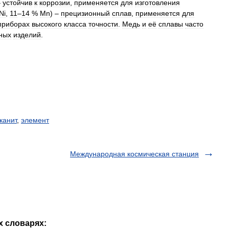
–
устойчив
к
коррозии
,
применяется
для
изготовления
Ni
,
11
–
14
%
Mn
) –
прецизионный
сплав
,
применяется
для
приборах
высокого
класса
точности
.
Медь
и
её
сплавы
часто
ных
изделий
.
канит
,
элемент
Международная космическая станция
х словарях: