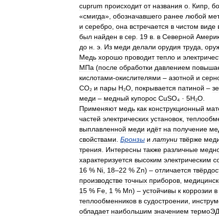
cuprum
происходит
от
названия
о
.
Кипр
,
бо
«
смигда
»,
обозначавшего
ранее
любой
ме
и
серебро
,
она
встречается
в
чистом
виде
был
найден
в
сер
.
19
в
.
в
Северной
Амери
до
н
.
э
.
Из
меди
делали
орудия
труда
,
ору
Медь
хорошо
проводит
тепло
и
электричес
МПа
(
после
обработки
давлением
повыша
кислотами
-
окислителями
–
азотной
и
серн
СО
₂
и
пары
Н
₂
О
,
покрывается
патиной
–
з
меди
–
медный
купорос
CuSO
₄ ·
5Н
₂
О
.
Применяют
медь
как
конструкционный
мат
частей
электрических
установок
,
теплообм
выплавленной
меди
идёт
на
получение
ме
свойствами
.
Бронзы
и
латуни
твёрже
мед
трения
.
Интересны
также
различные
медн
характеризуется
высоким
электрическим
с
16
%
Ni
,
18
–
22
%
Zn
) –
отличается
твёрдо
производстве
точных
приборов
,
медицинск
15
%
Fe
,
1
%
Mn
) –
устойчивы
к
коррозии
в
теплообменников
в
судостроении
,
инструм
обладает
наибольшим
значением
термоЭ