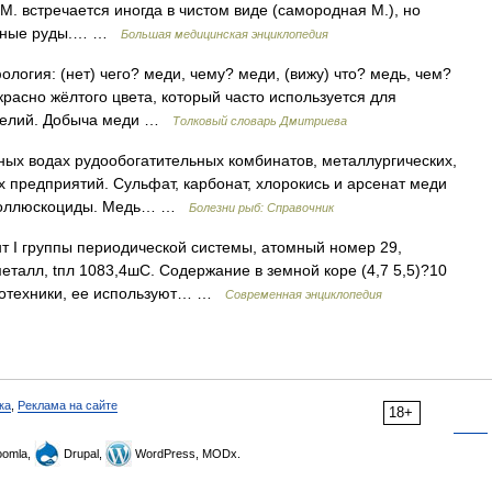
М. встречается иногда в чистом виде (самородная М.), но
едные руды.… …
Большая медицинская энциклопедия
ология: (нет) чего? меди, чему? меди, (вижу) что? медь, чем?
красно жёлтого цвета, который часто используется для
изделий. Добыча меди …
Толковый словарь Дмитриева
ных водах рудообогатительных комбинатов, металлургических,
 предприятий. Сульфат, карбонат, хлорокись и арсенат меди
 моллюскоциды. Медь… …
Болезни рыб: Справочник
т I группы периодической системы, атомный номер 29,
еталл, tпл 1083,4шC. Содержание в земной коре (4,7 5,5)?10
тротехники, ее используют… …
Современная энциклопедия
ка
,
Реклама на сайте
18+
omla,
Drupal,
WordPress, MODx.