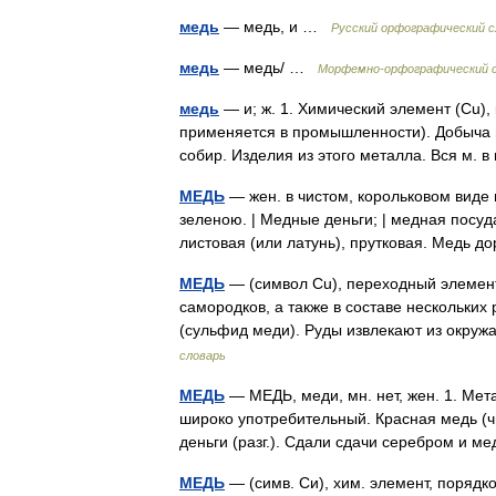
медь
— медь, и …
Русский орфографический с
медь
— медь/ …
Морфемно-орфографический 
медь
— и; ж. 1. Химический элемент (Сu),
применяется в промышленности). Добыча ме
собир. Изделия из этого металла. Вся м
МЕДЬ
— жен. в чистом, корольковом виде 
зеленою. | Медные деньги; | медная посуд
листовая (или латунь), прутковая. Медь
МЕДЬ
— (символ Сu), переходный элемент 
самородков, а также в составе нескольких 
(сульфид меди). Руды извлекают из окр
словарь
МЕДЬ
— МЕДЬ, меди, мн. нет, жен. 1. Мета
широко употребительный. Красная медь (ч
деньги (разг.). Сдали сдачи серебром и
МЕДЬ
— (симв. Си), хим. элемент, порядков