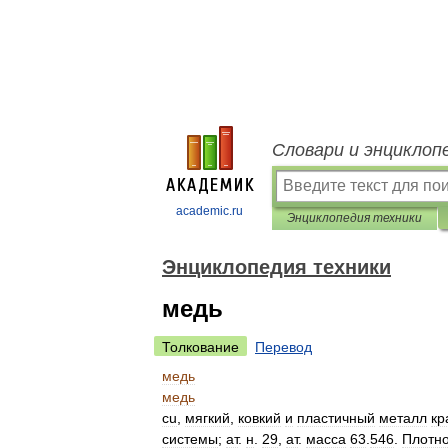
Словари и энциклоп
academic.ru
Энциклопедия техники
Энциклопедия техники
медь
Толкование
Перевод
медь
медь
cu
,
мягкий
,
ковкий
и
пластичный
металл
кр
системы
;
ат
.
н
.
29
,
ат
.
масса
63
.
546
.
Плотно