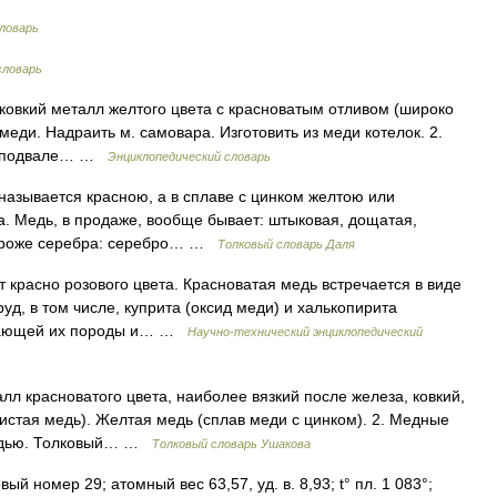
ловарь
словарь
 ковкий металл желтого цвета с красноватым отливом (широко
ди. Надраить м. самовара. Изготовить из меди котелок. 2.
. в подвале… …
Энциклопедический словарь
называется красною, а в сплаве с цинком желтою или
а. Медь, в продаже, вообще бывает: штыковая, дощатая,
 дороже серебра: серебро… …
Толковый словарь Даля
красно розового цвета. Красноватая медь встречается в виде
руд, в том числе, куприта (оксид меди) и халькопирита
ужающей их породы и… …
Научно-технический энциклопедический
лл красноватого цвета, наиболее вязкий после железа, ковкий,
истая медь). Желтая медь (сплав меди с цинком). 2. Медные
 медью. Толковый… …
Толковый словарь Ушакова
ый номер 29; атомный вес 63,57, уд. в. 8,93; t° пл. 1 083°;