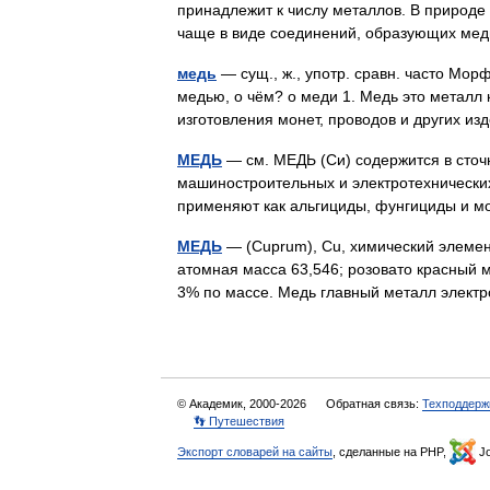
принадлежит к числу металлов. В природе 
чаще в виде соединений, образующих м
медь
— сущ., ж., употр. сравн. часто Морф
медью, о чём? о меди 1. Медь это металл 
изготовления монет, проводов и других 
МЕДЬ
— см. МЕДЬ (Си) содержится в сточ
машиностроительных и электротехнических
применяют как альгициды, фунгициды и
МЕДЬ
— (Cuprum), Cu, химический элемен
атомная масса 63,546; розовато красный м
3% по массе. Медь главный металл элек
© Академик, 2000-2026
Обратная связь:
Техподдерж
👣 Путешествия
Экспорт словарей на сайты
, сделанные на PHP,
Jo