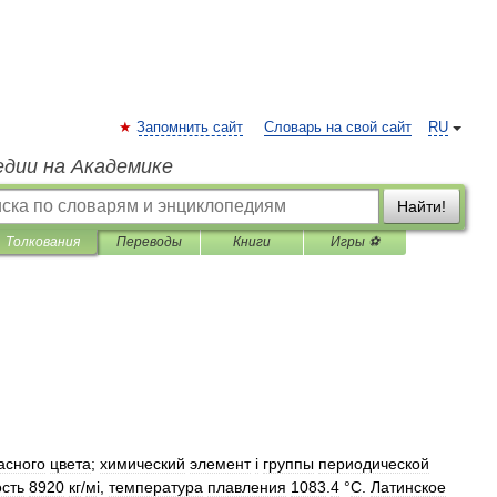
Запомнить сайт
Словарь на свой сайт
RU
едии на Академике
Найти!
Толкования
Переводы
Книги
Игры ⚽
асного
цвета
;
химический
элемент
i
группы
периодической
сть
8920
кг
/
м
і,
температура
плавления
1083
.
4
°
C
.
Латинское