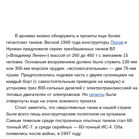
В архивах можно обнаружить и проекты еще более
гигантских танков. Весной 1940 года конструкторы
Попов
и
Нухман предложили серию трехбашенных танков ВЛ
(«Владимир Ленин») массой от 260 до 460 т с экипажем 15
человек. Основным вооружением должно было служить 130-мм
или 305-мм морское орудие, «вспомогательным» — две 76-мм
пушки. Предполагались ходовая часть с двумя гусеницами на
каждый борт (с самостоятельным приводом на каждую) и
установка трех 800-сильных дизелей с электротрансмиссией на
тяговых двигателях от электровозов. Но
гиганты
были
отвергнуты еще на этапе эскизного проекта.
Стоит заметить, что сверхтяжелые танки в нашей стране
были всего лишь конструкторским полигоном на кульмане.
Самым тяжелым среди построенных опытных танков стал 68-
тонный ИС-7, а среди серийных — 60-тонный ИС-4. Оба
появились после войны, в 1947 году.