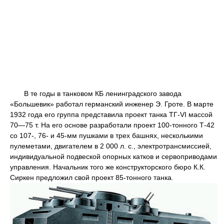
В те годы в танковом КБ ленинградского завода
«Большевик» работал германский инженер Э. Гроте. В марте
1932 года его группа представила проект танка ТГ-VI массой
70—75 т. На его основе разработали проект 100-тонного Т-42
со 107-, 76- и 45-мм пушками в трех башнях, несколькими
пулеметами, двигателем в 2 000 л. с., электротрансмиссией,
индивидуальной подвеской опорных катков и сервоприводами
управления. Начальник того же конструкторского бюро К.К.
Сиркен предложил свой проект 85-тонного танка.