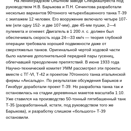
На ленинградском Опытном заводе Спецмаштреста под
руководством Н.В. Барыкова и П.Н. Сячинтова разработали
несколько вариантов 90тонного четырехбашенного танка Т-39
с экипажем 12 человек. Его вооружение включало четыре 107-
мм (или одну 152- и две 107-мм), две 45-мм пушки, 2—4
пулемета и огнемет. Двигатель в 1 200 л. с. должен был
обеспечивать скорость хода 24—33 км/ч — теория глубокой
операции требовала хорошей подвижности даже от
сверхтяжелых танков. Оригинальной чертой ходовой части
было наличие дополнительной передней пары гусениц,
облегчавшей преодоление препятствий. В июне 1933 года
Научно-технический комитет УММ рассмотрел эти проекты
вместе с ТГ-VI, Т-42 и проектом 70тонного танка итальянской
фирмы «Ансальдо». По результатам обсуждения Барыков и
Гинзбург доработали проект Т-39. Но разработка танка так и
остановилась на стадии деревянных макетов масштаба 1:10.
Уже ставился на производство 50-тонный пятибашенный танк
Т-35 (разработанный, кстати, под руководством того же
Барыкова), и разработку слишком «большого» Т-39
остановили.