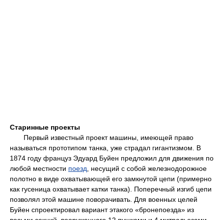
Старинные проекты
Первый известный проект машины, имеющей право
называться прототипом танка, уже страдал гигантизмом. В
1874 году француз Эдуард Буйен предложил для движения по
любой местности
поезд
, несущий с собой железнодорожное
полотно в виде охватывающей его замкнутой цепи (примерно
как гусеница охватывает катки танка). Поперечный изгиб цепи
позволял этой машине поворачивать. Для военных целей
Буйен спроектировал вариант этакого «бронепоезда» из
восьми секций, вооруженного 12 пушками и 4 митральезами.