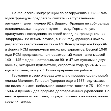
На Женевской конференции по разоружению 1932—1935
годов французы предлагали считать «наступательным
оружием» танки тяжелее 92 т. Видимо, Франция не собиралась
останавливаться на достигнутом — ведь Германия уже
приступила к возведению на своей западной границе «линии
Зигфрида». Во всяком случае, в 1938 году французы начали
разработку сверхтяжелого танка F1. Конструкторское бюро ARL
и фирма FCM предложили несколько вариантов. Весной 1940
года FCM представила полноразмерный макет танка массой
140— 145 т с длинноствольными 90- и 47-мм пушками в двух
башнях, четырьмя пулеметами, скоростью хода до 24 км/ч —
вдвое больше, чем у 2С. Война прервала эти работы.
Германия в свою очередь думала о прорыве французской
«линии Мажино». Генерал Гудериан еще в 1937 году сказал,
что полезно иметь небольшое количество танков в 75—100 т со
150-мм пушками для прорыва долговременных укреплений. Но
немцы делать их не стали, сосредоточившись на маневренных
средних танках.