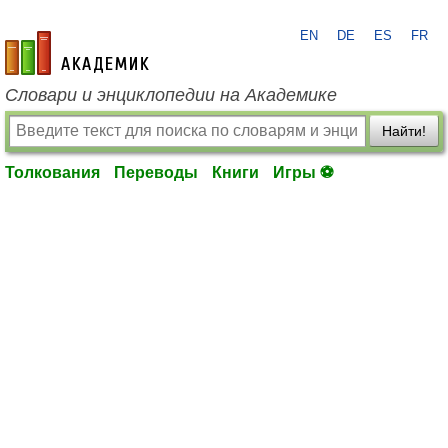
EN
DE
ES
FR
academic.ru
Словари и энциклопедии на Академике
Найти!
Толкования
Переводы
Книги
Игры ⚽