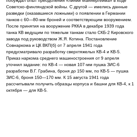
побуждал опыт преодоления «линии Маннергейма» в ходе
Советско-финляндской войны. С другой — имелись данные
разведки (оказавшиеся ложными) о появлении в Германии
танков с 60—80-мм броней и соответствующим вооружением.
После принятия на вооружение РККА в декабре 1939 года
танка КВ ведущим по тяжелым танкам стало СКБ-2 Кировского
завода под руководством Ж.Я. Котина. Постановление
Совнаркома и ЦК ВКП(б) от 7 апреля 1941 года
предусматривало разработку сверхтяжелых КВ-4 и КВ-5.
Приказ наркома среднего машиностроения от 9 апреля
уточнил задание: по КВ-4 — новая 107-мм пушка ЗИС-6
разработки В.Г. Грабина, броня до 150 мм, по КВ-5 — пушка
ЗИС-6, броня 150—170 мм. К 15 августа 1941 года
рассчитывали получить образцы корпуса и башни для КВ-4, к 1
октября — для КВ-5.