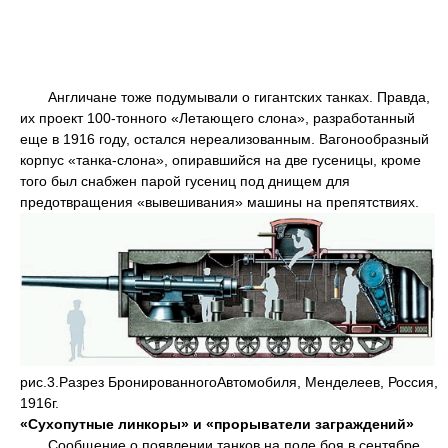
Англичане тоже подумывали о гигантских танках. Правда,
их проект 100-тонного «Летающего слона», разработанный
еще в 1916 году, остался нереализованным. Вагонообразный
корпус «танка-слона», опиравшийся на две гусеницы, кроме
того был снабжен парой гусениц под днищем для
предотвращения «вывешивания» машины на препятствиях.
рис.3.Разрез БронированногоАвтомобиля, Менделеев, Россия,
1916г.
«Сухопутные линкоры» и «прорыватели заграждений»
Сообщение о появлении танков на поле боя в сентябре