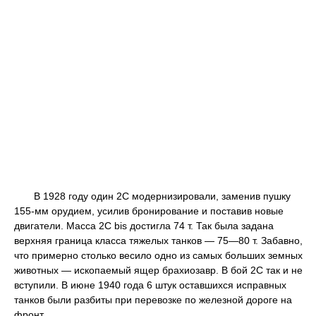
В 1928 году один 2С модернизировали, заменив пушку
155-мм орудием, усилив бронирование и поставив новые
двигатели. Масса 2C bis достигла 74 т. Так была задана
верхняя граница класса тяжелых танков — 75—80 т. Забавно,
что примерно столько весило одно из самых больших земных
животных — ископаемый ящер брахиозавр. В бой 2С так и не
вступили. В июне 1940 года 6 штук оставшихся исправных
танков были разбиты при перевозке по железной дороге на
фронт.