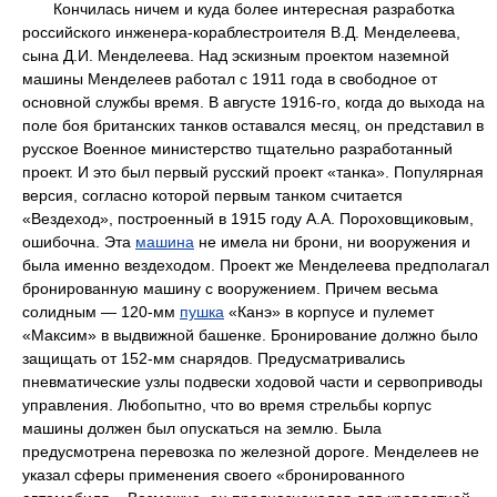
Кончилась ничем и куда более интересная разработка
российского инженера-кораблестроителя В.Д. Менделеева,
сына Д.И. Менделеева. Над эскизным проектом наземной
машины Менделеев работал с 1911 года в свободное от
основной службы время. В августе 1916-го, когда до выхода на
поле боя британских танков оставался месяц, он представил в
русское Военное министерство тщательно разработанный
проект. И это был первый русский проект «танка». Популярная
версия, согласно которой первым танком считается
«Вездеход», построенный в 1915 году А.А. Пороховщиковым,
ошибочна. Эта
машина
не имела ни брони, ни вооружения и
была именно вездеходом. Проект же Менделеева предполагал
бронированную машину с вооружением. Причем весьма
солидным — 120-мм
пушка
«Канэ» в корпусе и пулемет
«Максим» в выдвижной башенке. Бронирование должно было
защищать от 152-мм снарядов. Предусматривались
пневматические узлы подвески ходовой части и сервоприводы
управления. Любопытно, что во время стрельбы корпус
машины должен был опускаться на землю. Была
предусмотрена перевозка по железной дороге. Менделеев не
указал сферы применения своего «бронированного