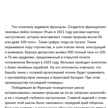
Тон поначалу задавали французы. Создатель французских
танковых войск генерал Этьен в 1921 году рисовал картину
наступления, которое возглавляют «танки прорыва весом 50
или даже 100 тонн». Такие цифры тогда не пугали. Танки
переживали пору отрочества, и шли поиски типов, конструкций
и размеров. Бурную дискуссию вызвал 600-тонный танк со 155-
и 75-мм орудиями, предложенный в открытой печати
полковником Вельпри в 1923 году. Вельпри проводил аналогию
с боем линейных кораблей. На что оппоненты отвечали, что
борьбу танка с полевой артиллерией точнее будет сравнивать
с противоборством линкора и береговой батареи. При этом
преимущества последней очевидны.
Победившая во Франции позиционная школа
интересовалась танками прорыва не из-за «морских аналогий»
и не с позиций глубокого наступления. Главной задачей с точки
зрения этой школы было «взломать» передний край обороны.
Большие размеры и масса танка обещали преодоление рвов и