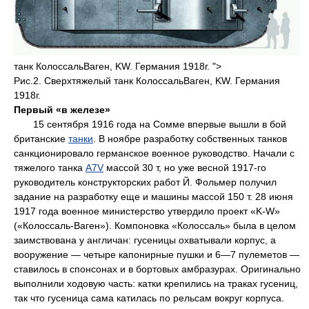
танк КолоссальВаген, KW. Германия 1918г. ">
Рис.2. Сверхтяжелый танк КолоссальВаген, KW. Германия
1918г.
Первый «в железе»
15 сентября 1916 года на Сомме впервые вышли в бой
британские
танки
. В ноябре разработку собственных танков
санкционировало германское военное руководство. Начали с
тяжелого танка
A7V
массой 30 т, но уже весной 1917-го
руководитель конструкторских работ Й. Фольмер получил
задание на разработку еще и машины массой 150 т. 28 июня
1917 года военное министерство утвердило проект «K-W»
(«Колоссаль-Ваген»). Компоновка «Колоссаль» была в целом
заимствована у англичан: гусеницы охватывали корпус, а
вооружение — четыре капонирные пушки и 6—7 пулеметов —
ставилось в спонсонах и в бортовых амбразурах. Оригинально
выполнили ходовую часть: катки крепились на траках гусениц,
так что гусеница сама катилась по рельсам вокруг корпуса.