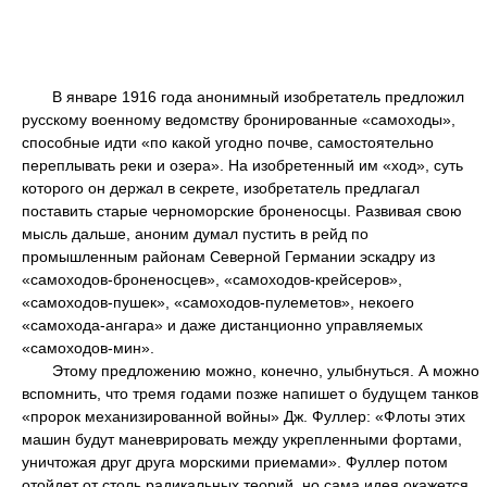
В январе 1916 года анонимный изобретатель предложил
русскому военному ведомству бронированные «самоходы»,
способные идти «по какой угодно почве, самостоятельно
переплывать реки и озера». На изобретенный им «ход», суть
которого он держал в секрете, изобретатель предлагал
поставить старые черноморские броненосцы. Развивая свою
мысль дальше, аноним думал пустить в рейд по
промышленным районам Северной Германии эскадру из
«самоходов-броненосцев», «самоходов-крейсеров»,
«самоходов-пушек», «самоходов-пулеметов», некоего
«самохода-ангара» и даже дистанционно управляемых
«самоходов-мин».
Этому предложению можно, конечно, улыбнуться. А можно
вспомнить, что тремя годами позже напишет о будущем танков
«пророк механизированной войны» Дж. Фуллер: «Флоты этих
машин будут маневрировать между укрепленными фортами,
уничтожая друг друга морскими приемами». Фуллер потом
отойдет от столь радикальных теорий, но сама идея окажется