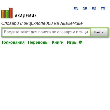
EN
DE
ES
FR
academic.ru
Словари и энциклопедии на Академике
Найти!
Толкования
Переводы
Книги
Игры ⚽