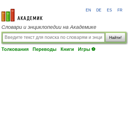
EN
DE
ES
FR
academic.ru
Словари и энциклопедии на Академике
Найти!
Толкования
Переводы
Книги
Игры ⚽