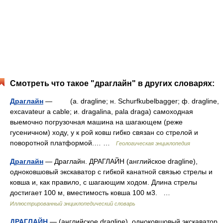
Смотреть что такое "драглайн" в других словарях:
Драглайн
— (a. dragline; н. Schurfkubelbagger; ф. dragline,
excavateur a cable; и. dragalina, pala draga) самоходная
выемочно погрузочная машина на шагающем (реже
гусеничном) ходу, у к рой ковш гибко связан со стрелой и
поворотной платформой.… …
Геологическая энциклопедия
Драглайн
— Драглайн. ДРАГЛАЙН (английское dragline),
одноковшовый экскаватор с гибкой канатной связью стрелы и
ковша и, как правило, с шагающим ходом. Длина стрелы
достигает 100 м, вместимость ковша 100 м3. …
Иллюстрированный энциклопедический словарь
ДРАГЛАЙН
— (английское dragline), одноковшовый экскаватор