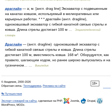
драглайн
— а; м. [англ. drag line] Экскаватор с подвешенным
на канатах ковшом, используемый в мелиоративных или
карьерных работах. * * * драглайн (англ. dragline),
одноковшовый экскаватор с гибкой канатной связью стрелы и
ковша. Длина стрелы достигает 100 м …
Энциклопедический
словарь
Драглайн
— (англ. dragline) одноковшовый экскаватор с
гибкой канатной связью стрелы и ковша. Длина стрелы
достигает 100 м, вместимость ковша 168 м³. Оборудуется, как
правило, шагающим ходом, но ранее широко выпускались и на
гусеничном… …
Википедия
© Академик, 2000-2026
18+
Обратная связь:
Техподдержка
,
Реклама на сайте
👣 Путешествия
Экспорт словарей на сайты
, сделанные на PHP,
Joomla,
Drupal,
WordPress, MODx.