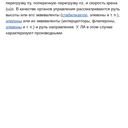
перегрузку пy, поперечную перегрузку пz, и скорость крена
(ω)x. В качестве органов управления рассматриваются руль
высоты или его эквиваленты (
стабилизатор
, элевоны и т. п.),
элероны
или их эквиваленты (интерцепторы, флапероны,
элевоны
и т. п.) и руль направления. У. ЛА в этом случае
характеризуют производными