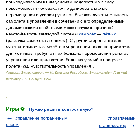
прикладываемым к ним усилиям недопустима в силу
невозможности человека точно дозировать малые
перемещения и усилия рук и ног. Высокая чувствительность
самолёта в управлении в сочетании с его определёнными
динамическими свойствами может служить причиной
неустойчивости замкнутой системы
самолёт
—
лётчик
(раскачка самолёта лётчиком). С другой стороны, низкая
чувствительность самолёта в управлении также неприемлема
для лётчиков, требуя от них больших перемещений рычагов
управления или приложения больших усилий в процессе
полёта (
см.
Чувствительность управления).
Авиация: Энциклопедия. — М.: Большая Российская Энциклопедия
.
Главный
редактор Г.П. Свищев
.
1994
.
.
Игры ⚽
Нужно решить контрольную?
Управление пограничным
Управляемый
слоем
стабилизатор