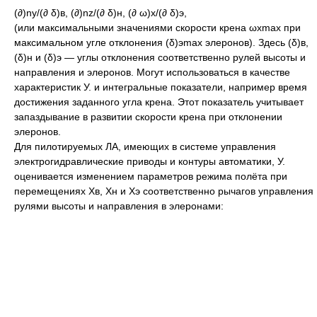
(∂)ny/(∂ δ)в, (∂)nz/(∂ δ)н, (∂ ω)x/(∂ δ)э,
(или максимальными значениями скорости крена ωxmax при
максимальном угле отклонения (δ)эmax элеронов). Здесь (δ)в,
(δ)н и (δ)э — углы отклонения соответственно рулей высоты и
направления и элеронов. Могут использоваться в качестве
характеристик У. и интегральные показатели, например время
достижения заданного угла крена. Этот показатель учитывает
запаздывание в развитии скорости крена при отклонении
элеронов.
Для пилотируемых ЛА, имеющих в системе управления
электрогидравлические приводы и контуры автоматики, У.
оценивается изменением параметров режима полёта при
перемещениях Хв, Хн и Хэ соответственно рычагов управления
рулями высоты и направления в элеронами: