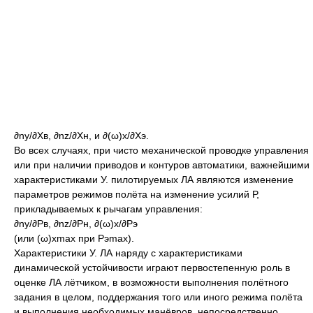
∂ny/∂Xв, ∂nz/∂Xн, и ∂(ω)x/∂Xэ.
Во всех случаях, при чисто механической проводке управления
или при наличии приводов и контуров автоматики, важнейшими
характеристиками У. пилотируемых ЛА являются изменение
параметров режимов полёта на изменение усилий Р,
прикладываемых к рычагам управления:
∂ny/∂Pв, ∂nz/∂Pн, ∂(ω)x/∂Pэ
(или (ω)xmax при Pэmax).
Характеристики У. ЛА наряду с характеристиками
динамической устойчивости играют первостепенную роль в
оценке ЛА лётчиком, в возможности выполнения полётного
задания в целом, поддержания того или иного режима полёта
и выполнения необходимых манёвров, непосредственно