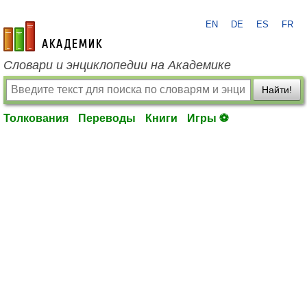
EN
DE
ES
FR
academic.ru
Словари и энциклопедии на Академике
Найти!
Толкования
Переводы
Книги
Игры ⚽