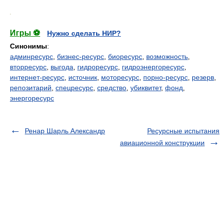
.
Игры ⚽
Нужно сделать НИР?
Синонимы
:
админресурс
,
бизнес-ресурс
,
биоресурс
,
возможность
,
вторресурс
,
выгода
,
гидроресурс
,
гидроэнергоресурс
,
интернет-ресурс
,
источник
,
моторесурс
,
порно-ресурс
,
резерв
,
репозитарий
,
спецресурс
,
средство
,
убиквитет
,
фонд
,
энергоресурс
Ренар Шарль Александр
Ресурсные испытания
авиационной конструкции