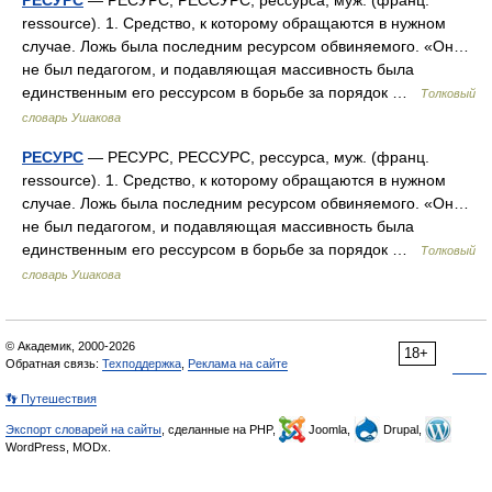
РЕСУРС
— РЕСУРС, РЕССУРС, рессурса, муж. (франц.
ressource). 1. Средство, к которому обращаются в нужном
случае. Ложь была последним ресурсом обвиняемого. «Он…
не был педагогом, и подавляющая массивность была
единственным его рессурсом в борьбе за порядок …
Толковый
словарь Ушакова
РЕСУРС
— РЕСУРС, РЕССУРС, рессурса, муж. (франц.
ressource). 1. Средство, к которому обращаются в нужном
случае. Ложь была последним ресурсом обвиняемого. «Он…
не был педагогом, и подавляющая массивность была
единственным его рессурсом в борьбе за порядок …
Толковый
словарь Ушакова
© Академик, 2000-2026
18+
Обратная связь:
Техподдержка
,
Реклама на сайте
👣 Путешествия
Экспорт словарей на сайты
, сделанные на PHP,
Joomla,
Drupal,
WordPress, MODx.