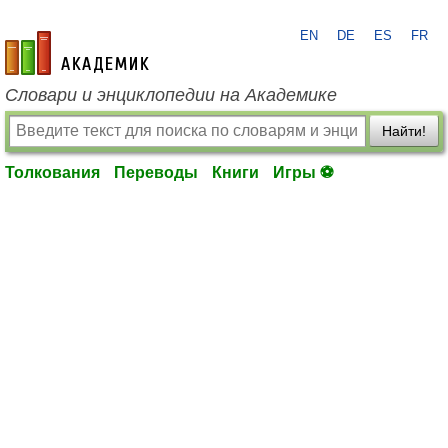
EN
DE
ES
FR
academic.ru
Словари и энциклопедии на Академике
Найти!
Толкования
Переводы
Книги
Игры ⚽