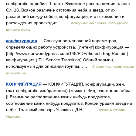
configuratio подобие. 1. астр. Взаимное расположение планет.
Сл. 18. Всякое различие отстояния неба и звезд, от их
разстояний между собою, конфигурации, и от схождения и
расхождения происходит.… …
Исторический словарь галлицизмов
русского языка
конфигурация
— Совокупность значений параметров,
определяющих работу устройства. [Интент] конфигурация —
[http://www.dunwoodypress.com/148/PDF/Biotech Eng Rus.pdf]
конфигурация (ITIL Service Transition) Общий термин,
используемый для описания группы… …
Справочник технического
переводчика
КОНФИГУРАЦИЯ
— КОНФИГУРАЦИЯ, конфигурации, жен.
(лат. configuratio изображение) (книжн.). Вид, очертание, образ.
|| Взаимное расположение каких нибудь предметов,
соотношение каких нибудь предметов. Конфигурация звезд на
небе. Толковый словарь Ушакова. Д.Н.… …
Толковый словарь
Ушакова