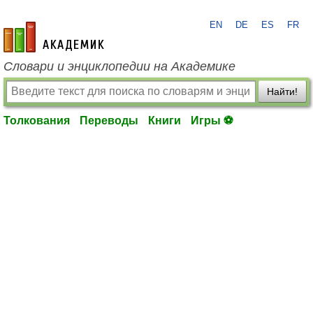
EN
DE
ES
FR
academic.ru
Словари и энциклопедии на Академике
Найти!
Толкования
Переводы
Книги
Игры ⚽