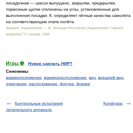
посадочная — шасси выпущено, закрылки, предкрылки,
тормозные щитки отклонены на углы, установленные для
выполнения посадки. К. определяет лётные качества самолёта
на соответствующем этапе полёта.
Авиация: Энциклопедия. — М.: Большая Российская Энциклопедия
.
Главный
редактор Г.П. Свищев
.
1994
.
.
Игры ⚽
Нужно сделать НИР?
Синонимы
:
взаимоположение
,
взаиморасположение
,
вид
,
внешний вид
,
очертания
,
расположение
,
фигура
,
форма
Контрольные испытания
Конфузор
летательного аппарата