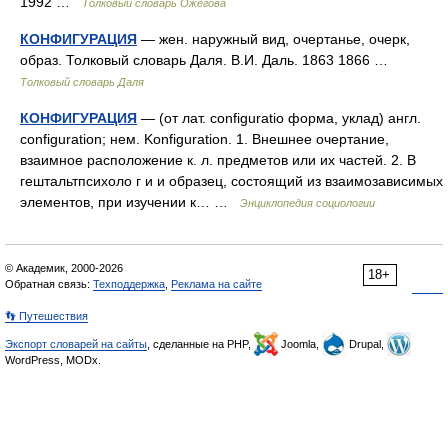
1992 …
Толковый словарь Ожегова
КОНФИГУРАЦИЯ
— жен. наружный вид, очертанье, очерк,
образ. Толковый словарь Даля. В.И. Даль. 1863 1866 …
Толковый словарь Даля
КОНФИГУРАЦИЯ
— (от лат. configuratio форма, уклад) англ.
configuration; нем. Konfiguration. 1. Внешнее очертание,
взаимное расположение к. л. предметов или их частей. 2. В
гештальтпсихоло г и и образец, состоящий из взаимозависимых
элементов, при изучении к… …
Энциклопедия социологии
© Академик, 2000-2026
18+
Обратная связь:
Техподдержка
,
Реклама на сайте
👣 Путешествия
Экспорт словарей на сайты
, сделанные на PHP,
Joomla,
Drupal,
WordPress, MODx.