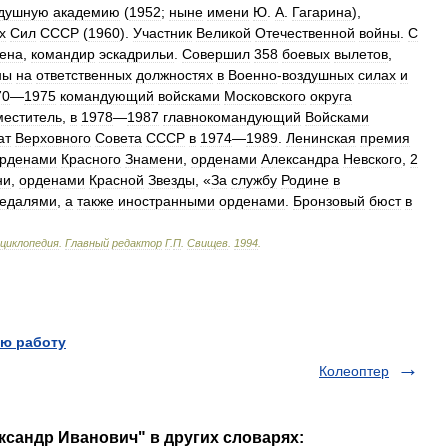
здушную
академию
(
1952
;
ныне
имени
Ю
.
А
.
Гагарина
),
х
Сил
СССР
(
1960
).
Участник
Великой
Отечественной
войны
.
С
вена
,
командир
эскадрильи
.
Совершил
358
боевых
вылетов
,
ны
на
ответственных
должностях
в
Военно
-
воздушных
силах
и
70
—
1975
командующий
войсками
Московского
округа
меститель
,
в
1978
—
1987
главнокомандующий
Войсками
ат
Верховного
Совета
СССР
в
1974
—
1989
.
Ленинская
премия
рденами
Красного
Знамени
,
орденами
Александра
Невского
,
2
ни
,
орденами
Красной
Звезды
, «
За
службу
Родине
в
едалями
,
а
также
иностранными
орденами
.
Бронзовый
бюст
в
циклопедия
.
Главный
редактор
Г
.
П
.
Свищев
.
1994
.
ю работу
Колеоптер
ксандр Иванович" в других словарях: