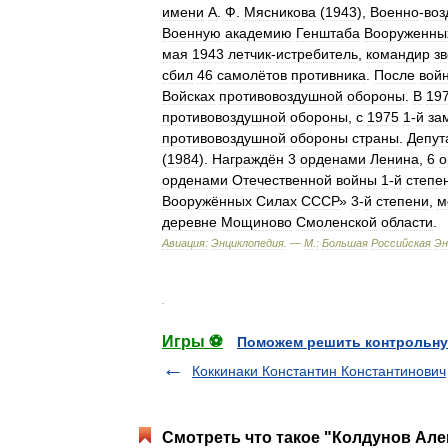
имени
А
.
Ф
.
Мясникова
(
1943
),
Военно
-
во
Военную
академию
Генштаба
Вооруженны
мая
1943
летчик
-
истребитель
,
командир
з
сбил
46
самолётов
противника
.
После
вой
Войсках
противовоздушной
обороны
.
В
19
противовоздушной
обороны
,
с
1975
1
-
й
за
противовоздушной
обороны
страны
.
Депут
(
1984
).
Награждён
3
орденами
Ленина
,
6
о
орденами
Отечественной
войны
1
-
й
степе
Вооружённых
Силах
СССР
»
3
-
й
степени
,
м
деревне
Мощиново
Смоленской
области
.
Авиация:
Энциклопедия
. —
М
.
:
Большая
Российская
Эн
.
Игры ⚽
Поможем решить контрольну
Коккинаки Константин Константинович
Смотреть что такое "Колдунов Але