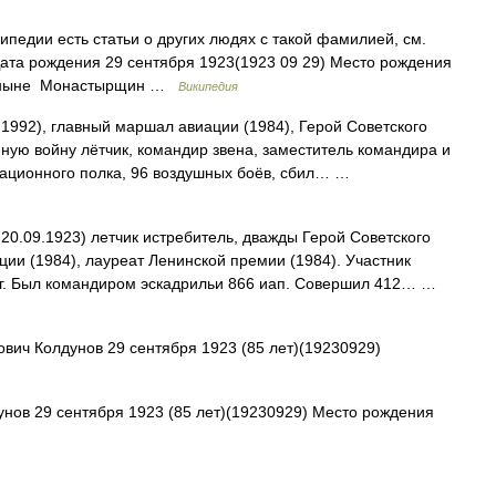
педии есть статьи о других людях с такой фамилией, см.
ата рождения 29 сентября 1923(1923 09 29) Место рождения
 (ныне Монастырщин …
Википедия
1992), главный маршал авиации (1984), Герой Советского
ную войну лётчик, командир звена, заместитель командира и
иационного полка, 96 воздушных боёв, сбил… …
20.09.1923) летчик истребитель, дважды Герой Советского
ии (1984), лауреат Ленинской премии (1984). Участник
 г. Был командиром эскадрильи 866 иап. Совершил 412… …
ич Колдунов 29 сентября 1923 (85 лет)(19230929)
нов 29 сентября 1923 (85 лет)(19230929) Место рождения