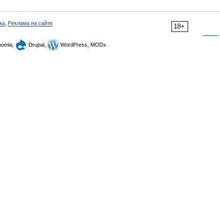
ка
,
Реклама на сайте
18+
omla,
Drupal,
WordPress, MODx.