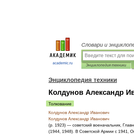
Словари и энциклоп
academic.ru
Энциклопедия техники
Энциклопедия техники
Колдунов Александр И
Толкование
Колдунов
Александр
Иванович
Колдунов
Александр
Иванович
(
р
.
1923
) —
советский
военачальник
,
Глав
(
1944
,
1948
).
В
Советской
Армии
с
1941
,
О