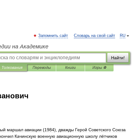
Запомнить сайт
Словарь на свой сайт
RU
едии на Академике
Найти!
Толкования
Переводы
Книги
Игры ⚽
ванович
ный
маршал
авиации
(
1984
),
дважды
Герой
Советского
Союза
кончил
Качинскую
военную
авиационную
школу
лётчиков