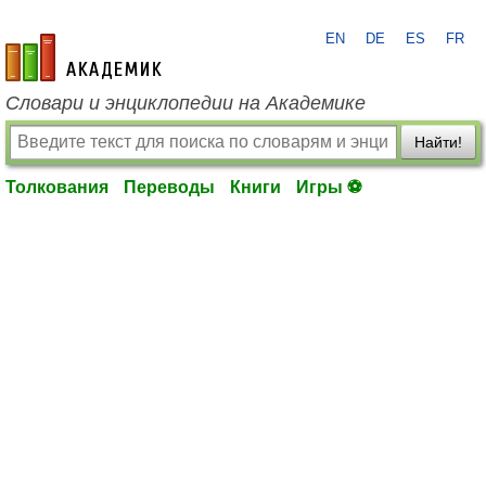
EN
DE
ES
FR
academic.ru
Словари и энциклопедии на Академике
Найти!
Толкования
Переводы
Книги
Игры ⚽