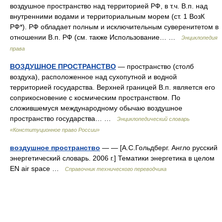
воздушное пространство над территорией РФ, в т.ч. В.п. над
внутренними водами и территориальным морем (ст. 1 ВозК
РФ*). РФ обладает полным и исключительным суверенитетом в
отношении В.п. РФ (см. также Использование… …
Энциклопедия
права
ВОЗДУШНОЕ ПРОСТРАНСТВО
— пространство (столб
воздуха), расположенное над сухопутной и водной
территорией государства. Верхней границей В.п. является его
соприкосновение с космическим пространством. По
сложившемуся международному обычаю воздушное
пространство государства… …
Энциклопедический словарь
«Конституционное право России»
воздушное пространство
— — [А.С.Гольдберг. Англо русский
энергетический словарь. 2006 г.] Тематики энергетика в целом
EN air space …
Справочник технического переводчика