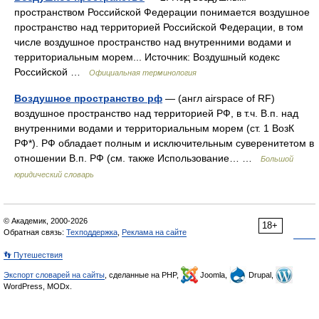
пространством Российской Федерации понимается воздушное
пространство над территорией Российской Федерации, в том
числе воздушное пространство над внутренними водами и
территориальным морем... Источник: Воздушный кодекс
Российской …
Официальная терминология
Воздушное пространство рф
— (англ airspace of RF)
воздушное пространство над территорией РФ, в т.ч. В.п. над
внутренними водами и территориальным морем (ст. 1 ВозК
РФ*). РФ обладает полным и исключительным суверенитетом в
отношении В.п. РФ (см. также Использование… …
Большой
юридический словарь
© Академик, 2000-2026
18+
Обратная связь:
Техподдержка
,
Реклама на сайте
👣 Путешествия
Экспорт словарей на сайты
, сделанные на PHP,
Joomla,
Drupal,
WordPress, MODx.