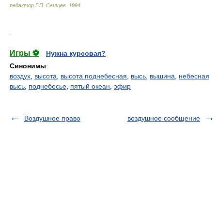
редактор Г.П. Свищев
.
1994
.
.
Игры ⚽
Нужна курсовая?
Синонимы
:
воздух
,
высота
,
высота поднебесная
,
высь
,
вышина
,
небесная
высь
,
поднебесье
,
пятый океан
,
эфир
Воздушное право
воздушное сообщение