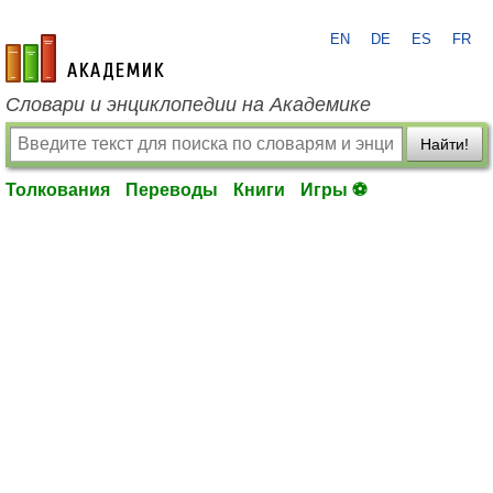
EN
DE
ES
FR
academic.ru
Словари и энциклопедии на Академике
Найти!
Толкования
Переводы
Книги
Игры ⚽