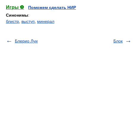
Игры ⚽
Поможем сделать НИР
Синонимы
:
блистр
,
выступ
,
минерал
Блерио Луи
Блок