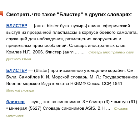
Смотреть что такое "Блистер" в других словарях:
БЛИСТЕР
— [англ. blister букв. пузырь] авиац. сферический
выступ из прозрачной пластмассы в корпусе боевого самолета,
служащий для наблюдения, размещения вооружения и
прицельных приспособлений. Словарь иностранных слов.
Комлев Н.Г., 2006. блистер (англ.… …
Словарь иностранных слов
русского языка
БЛИСТЕР
— (Blister) противоминное утолщение корабля. См.
Були. Самойлов К. И. Морской словарь. М. Л.: Государственное
Военно морское Издательство НКВМФ Союза ССР, 1941 …
Морской словарь
блистер
— сущ., кол во синонимов: 3 • блистр (3) • выступ (61)
• минерал (5627) Словарь синонимов ASIS. В.Н …
Словарь
синонимов