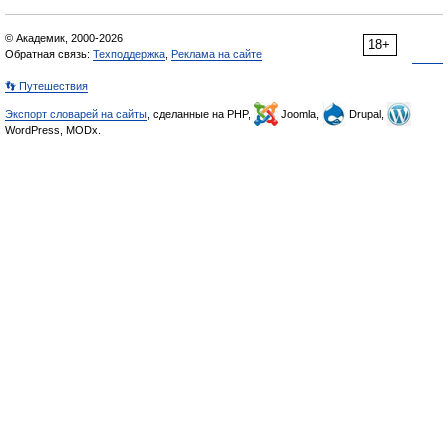
© Академик, 2000-2026
18+
Обратная связь:
Техподдержка
,
Реклама на сайте
👣 Путешествия
Экспорт словарей на сайты
, сделанные на PHP,
Joomla,
Drupal,
WordPress, MODx.