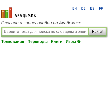
EN
DE
ES
FR
academic.ru
Словари и энциклопедии на Академике
Найти!
Толкования
Переводы
Книги
Игры ⚽