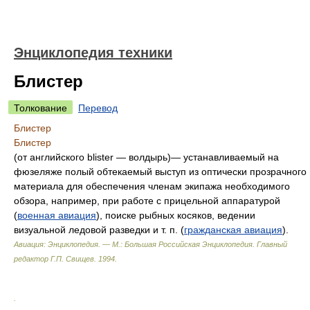
Энциклопедия техники
Блистер
Толкование
Перевод
Блистер
Блистер
(от английского blister — волдырь)— устанавливаемый на
фюзеляже полый обтекаемый выступ из оптически прозрачного
материала для обеспечения членам экипажа необходимого
обзора, например, при работе с прицельной аппаратурой
(
военная авиация
), поиске рыбных косяков, ведении
визуальной ледовой разведки и т. п. (
гражданская авиация
).
Авиация: Энциклопедия. — М.: Большая Российская Энциклопедия
.
Главный
редактор Г.П. Свищев
.
1994
.
.