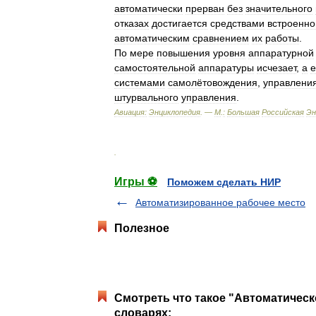
автоматически
прерван
без
значительного
отказах
достигается
средствами
встроенно
автоматическим
сравнением
их
работы
.
По
мере
повышения
уровня
аппаратурной
самостоятельной
аппаратуры
исчезает
,
а
е
системами
самолётовождения
,
управлени
штурвального
управления
.
Авиация:
Энциклопедия
. —
М
.
:
Большая
Российская
Эн
.
Игры ⚽
Поможем сделать НИР
Автоматизированное рабочее место
Полезное
Смотреть что такое "Автоматическ
словарях: