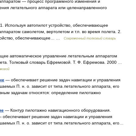
аппаратом — процесс программного изменения и
ения летательного аппарата или целенаправленного
. 1. Используя автопилот устройство, обеспечивающее
паратом самолетом, вертолетом и т.п. во время полета. 2.
стройство, обеспечивающее… …
Современный толковый словарь
ющее автоматическое управление летательным аппаратом
олета. Толковый словарь Ефремовой. Т. Ф. Ефремова. 2000 …
емовой
ие
— обеспечивает решение задач навигации и управления
емых П. н. о. зависит от типа летательного аппарата, его
овным задачам относятся: определение пилотажно
ие
— Контур пилотажно навигационного оборудования.
 обеспечивает решение задач навигации и управления
емых П. н. о. зависит от типа летательного аппарата, его…