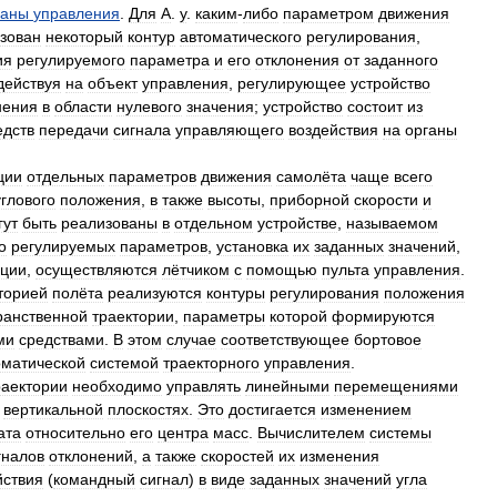
ганы
управления
.
Для
А
.
у
.
каким
-
либо
параметром
движения
зован
некоторый
контур
автоматического
регулирования
,
ия
регулируемого
параметра
и
его
отклонения
от
заданного
действуя
на
объект
управления
,
регулирующее
устройство
нения
в
области
нулевого
значения
;
устройство
состоит
из
едств
передачи
сигнала
управляющего
воздействия
на
органы
ции
отдельных
параметров
движения
самолёта
чаще
всего
углового
положения
,
в
также
высоты
,
приборной
скорости
и
гут
быть
реализованы
в
отдельном
устройстве
,
называемом
о
регулируемых
параметров
,
установка
их
заданных
значений
,
ации
,
осуществляются
лётчиком
с
помощью
пульта
управления
.
торией
полёта
реализуются
контуры
регулирования
положения
ранственной
траектории
,
параметры
которой
формируются
ми
средствами
.
В
этом
случае
соответствующее
бортовое
оматической
системой
траекторного
управления
.
раектории
необходимо
управлять
линейными
перемещениями
вертикальной
плоскостях
.
Это
достигается
изменением
ата
относительно
его
центра
масс
.
Вычислителем
системы
гналов
отклонений
,
а
также
скоростей
их
изменения
йствия
(
командный
сигнал
)
в
виде
заданных
значений
угла