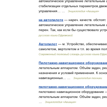
автоматическое управление летательным 
стабилизации отдельных параметров движ
управления… …
Энциклопедия «Авиация»
на автопилоте
— нареч. качеств. обстоят
автоматическое управление летательным ап
перен. Так, как если бы существовало у
русского языка Ефремовой
Автопилот
— м. Устройство, обеспечива
самолетом, вертолетом и т.п. во время п
Современный толковый словарь русского языка Ефр
Пилотажно-навигационное оборудован
летательным аппаратом. Объём задач, реша
назначения и условий применения. К осн
навигационных… …
Энциклопедия техники
пилотажно-навигационное оборудован
пилотажно навигационное оборудование —
летательным аппаратом. Объём задач, реша
…
Энциклопедия «Авиация»