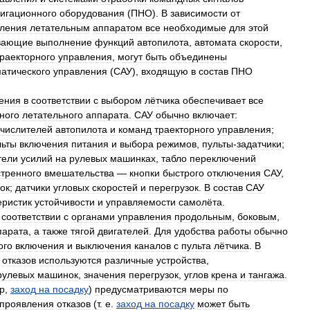
игационного
оборудования
(
ПНО
).
В
зависимости
от
ления
летательным
аппаратом
все
необходимые
для
этой
вающие
выполнение
функций
автопилота
,
автомата
скорости
,
траекторного
управления
,
могут
быть
объединены
атического
управления
(
САУ
),
входящую
в
состав
ПНО
ения
в
соответствии
с
выбором
лётчика
обеспечивает
все
ного
летательного
аппарата
.
САУ
обычно
включает:
числителей
автопилота
и
команд
траекторного
управления
;
льты
включения
питания
и
выбора
режимов
,
пульты
-
задатчики
;
тели
усилий
на
рулевых
машинках
,
табло
переключений
стренного
вмешательства
—
кнопки
быстрого
отключения
САУ
,
ок
;
датчики
угловых
скоростей
и
перегрузок
.
В
состав
САУ
еристик
устойчивости
и
управляемости
самолёта
.
соответствии
с
органами
управления
продольным
,
боковым
,
парата
,
а
также
тягой
двигателей
.
Для
удобства
работы
обычно
ого
включения
и
выключения
каналов
с
пульта
лётчика
.
В
отказов
используются
различные
устройства
,
рулевых
машинок
,
значения
перегрузок
,
углов
крена
и
тангажа
.
р
,
заход
на
посадку
)
предусматриваются
меры
по
проявления
отказов
(
т
.
е
.
заход
на
посадку
может
быть