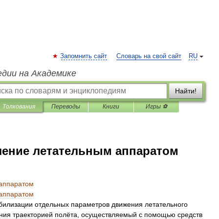
Запомнить сайт
Словарь на свой сайт
RU
едии на Академике
Найти!
Толкования
Переводы
Книги
Игры ⚽
ление летательным аппаратом
аппаратом
аппаратом
билизации
отдельных
параметров
движения
летательного
ния
траекторией
полёта
,
осуществляемый
с
помощью
средств