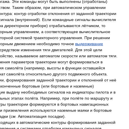
нгажа
.
Эти
команды
могут
быть
выполнены
(
отработаны
)
ством
.
Таким
образом
,
при
автоматическом
управлении
онтура:
контур
отработки
отклонения
от
заданной
траектории
сигнала
(
внутренний
).
Если
командные
сигналы
вычислителя
на
директорном
приборе
)
отрабатываются
лётчиком
,
то
торным
управлением
,
а
соответствующее
вычислительное
кторной
системой
траекторного
управления
.
При
решении
торным
движением
необходимо
точное
выдерживание
средством
изменения
тяги
двигателей
.
Для
этой
цели
ройство
,
называемое
автоматом
скорости
или
автоматом
тяги
.
чения
параметров
траектории
могут
формироваться
в
ия
самолёта
(
например
,
высоты
в
функции
оставшейся
нат
самолёта
относительно
другого
подвижного
объекта
.
ии
,
формирования
заданной
траектории
и
отклонений
от
неё
аконченные
бортовые
(
или
бортовые
и
наземные
)
щие
выдачу
необходимых
сигналов
на
индикаторы
пилота
и
в
льных
этапах
полёта
.
Например
,
при
полёте
по
маршруту
и
тры
траектории
формируются
в
бортовых
навигационных
и
приземления
используются
наземные
маяки
и
бортовые
адки
(
см
.
Автоматизация
посадки
).
ходящих
в
автоматические
контуры
формирования
заданной
авления
и
системами
отработки
командных
сигналов