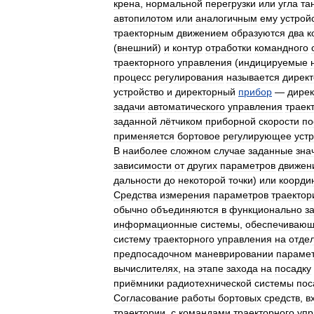
крена
,
нормальной
перегрузки
или
угла
та
автопилотом
или
аналогичным
ему
устрой
траекторным
движением
образуются
два
к
(
внешний
)
и
контур
отработки
командного
траекторного
управления
(
индицируемые
процесс
регулирования
называется
дирек
устройство
и
директорный
прибор
—
дире
задачи
автоматического
управления
траек
заданной
лётчиком
приборной
скорости
по
применяется
бортовое
регулирующее
уст
В
наиболее
сложном
случае
заданные
зна
зависимости
от
других
параметров
движен
дальности
до
некоторой
точки
)
или
коорди
Средства
измерения
параметров
траектор
обычно
объединяются
в
функционально
з
информационные
системы
,
обеспечиваю
систему
траекторного
управления
на
отде
предпосадочном
маневрировании
параме
вычислителях
,
на
этапе
захода
на
посадку
приёмники
радиотехнической
системы
пос
Согласование
работы
бортовых
средств
,
в
траектории
,
с
командами
траекторного
упр