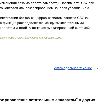
изменения
режима
полёта
самолета
).
Пассивность
САУ
при
го
контроля
или
резервированием
каналов
управления
с
интеграции
бортовых
цифровых
систем
понятие
САУ
как
ё
функции
распределяются
между
вычислительными
я
полётом
и
тягой
,
а
также
автоматизированной
системой
циклопедия
.
Главный
редактор
Г
.
П
.
Свищев
.
1994
.
Автомодельное течение
ое управление летательным аппаратом" в других