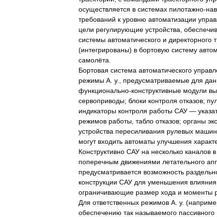
осуществляется
в
системах
пилотажно
-
нав
требований
к
уровню
автоматизации
управ
цели
регулирующие
устройства
,
обеспечи
системы
автоматического
и
директорного
(
интегрированы
)
в
бортовую
систему
автом
самолёта
.
Бортовая
система
автоматического
управл
режимы
А
.
у
.,
предусматриваемые
для
дан
функционально
-
конструктивные
модули
вы
сервоприводы
;
блоки
контроля
отказов
;
пу
индикаторы
контроля
работы
САУ
—
указа
режимов
работы
,
табло
отказов
;
органы
эк
устройства
пересиливания
рулевых
машин
могут
входить
автоматы
улучшения
характ
Конструктивно
САУ
на
несколько
каналов
в
поперечным
движениями
летательного
ап
предусматривается
возможность
раздельн
конструкции
САУ
для
уменьшения
влияния
ограничивающие
размер
хода
и
моменты
Для
ответственных
режимов
А
.
у
. (
наприме
обеспечению
так
называемого
пассивного