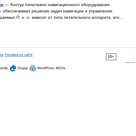
ие
— Контур пилотажно навигационного оборудования.
 обеспечивает решение задач навигации и управления
емых П. н. о. зависит от типа летательного аппарата, его…
ка
,
Реклама на сайте
18+
omla,
Drupal,
WordPress, MODx.