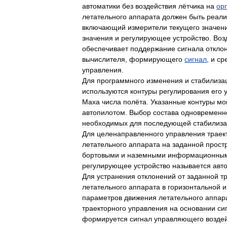
автоматики
без
воздействия
лётчика
на
ор
летательного
аппарата
должен
быть
реали
включающий
измерители
текущего
значен
значения
и
регулирующее
устройство
.
Воз
обеспечивает
поддержание
сигнала
откло
вычислителя
,
формирующего
сигнал
,
и
ср
управления
.
Для
программного
изменения
и
стабилиза
используются
контуры
регулирования
его
Маха
числа
полёта
.
Указанные
контуры
мо
автопилотом
.
Выбор
состава
одновременн
необходимых
для
последующей
стабилиз
Для
целенаправленного
управления
траек
летательного
аппарата
на
заданной
прост
бортовыми
и
наземными
информационны
регулирующее
устройство
называется
авт
Для
устранения
отклонений
от
заданной
т
летательного
аппарата
в
горизонтальной
и
параметров
движения
летательного
аппар
траекторного
управления
на
основании
си
формируется
сигнал
управляющего
возде