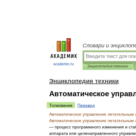
Словари и энциклоп
academic.ru
Энциклопедия техники
Энциклопедия техники
Автоматическое управ
Толкование
Перевод
Автоматическое
управление
летательным
Автоматическое
управление
летательным
—
процесс
программного
изменения
и
ста
аппарата
или
целенаправленного
управле