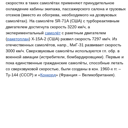
скоростях в таких самолётах применяют принудительное
охлаждение кабины экипажа, пассажирского салона и грузовых
отсеков (вместо их обогрева, необходимого на дозвуковых
самолётах). На самолёте SR-71А (США) с турбореактивным
двигателем достигнута скорость 3220 км/ч, а
экспериментальный
самолёт
с ракетным двигателем
(
ракетоплан
) Х-15А-2 (США) развил скорость 7297 км/ч. Из
отечественных самолётов, напр., МиГ-31 развивает скорость
3000 км/ч. Сверхзвуковые самолёты используются гл. обр. в
военной авиации (истребители, бомбардировщики). Первые и
пока единственные гражданские самолёты, способные летать
со сверхзвуковой скоростью, были созданы в кон. 1960-х гг. –
Ту-144 (СССР) и «
Конкорд
» (Франция – Великобритания).