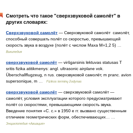
Смотреть что такое "сверхзвуковой самолёт" в
других словарях:
Сверхзвуковой самолёт
— Сверхзвуковой самолёт самолёт,
способный совершать полёт со скоростью, превышающей
скорость звука в воздухе (полёт с числом Маха M=1,2 5) …
Википедия
сверхзвуковой самолёт
— viršgarsinis lėktuvas statusas T
sritis fizika atitikmenys: angl. ultrasonic airplane vok.
Überschallflugzeug, n rus. сверхзвуковой самолёт, m pranc. avion
supersonique, m …
Fizikos terminų žodynas
сверхзвуковой самолёт
— сверхзвуковой самолёт —
самолёт, условия эксплуатации которого предусматривают
полёт со скоростями, превышающими скорость звука.
Введение понятия «С. с.» в 1950 е гг. вызвано существенным
отличием геометрических форм, обеспечивающих… …
Энциклопедия «Авиация»