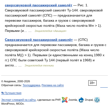
сверхзвуковой пассажирский самолёт
— Рис. 1.
Сверхзвуковой пассажирский самолёт Ту‑144. сверхзвуковой
пассажирский самолёт (СПС) — предназначается для
перевозки пассажиров, багажа и грузов с сверхзвуковой
крейсерской скоростью полёта (Маха число полёта M∞ > 1).
Первыми (и… …
Энциклопедия «Авиация»
Сверхзвуковой пассажирский самолёт
— (СПС)
предназначается для перевозки пассажиров, багажа и грузов с
сверхзвуковой крейсерской скоростью полёта (Маха число
полёта M(() > 1). Первыми (и единственными на конец 1980 х
гг.) СПС были советский Ту 144 (первый полёт в 1968) и
англо… …
Энциклопедия техники
© Академик, 2000-2026
18+
Обратная связь:
Техподдержка
,
Реклама на сайте
👣 Путешествия
Экспорт словарей на сайты
, сделанные на PHP,
Joomla,
Drupal,
WordPress, MODx.