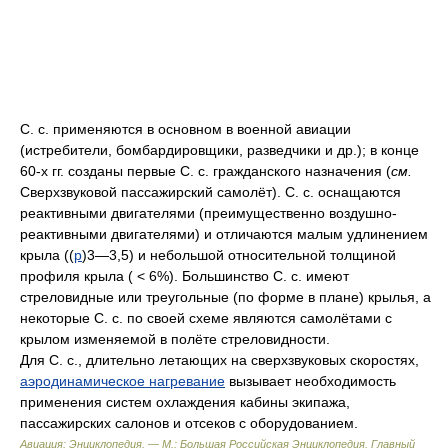
С. с. применяются в основном в военной авиации
(истребители, бомбардировщики, разведчики и др.); в конце
60-х гг. созданы первые С. с. гражданского назначения (
см.
Сверхзвуковой пассажирский самолёт). С. с. оснащаются
реактивными двигателями (преимущественно воздушно-
реактивными двигателями) и отличаются малым удлинением
крыла ((
р
)3—3,5) и небольшой относительной толщиной
профиля крыла ( < 6%). Большинство С. с. имеют
стреловидные или треугольные (по форме в плане) крылья, а
некоторые С. с. по своей схеме являются самолётами с
крылом изменяемой в полёте стреловидности.
Для С. с., длительно летающих на сверхзвуковых скоростях,
аэродинамическое нагревание
вызывает необходимость
применения систем охлаждения кабины экипажа,
пассажирских салонов и отсеков с оборудованием.
Авиация: Энциклопедия. — М.: Большая Российская Энциклопедия
.
Главный