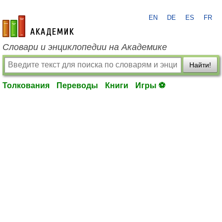
EN
DE
ES
FR
academic.ru
Словари и энциклопедии на Академике
Найти!
Толкования
Переводы
Книги
Игры ⚽