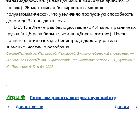
железнодорожники (в первую ночь в Ленинград прибыло 24
поезда). 25 мая «живая блокировка» заменена
полуавтоматической, что увеличило пропускную способность
дороги до 32 поездов в ночь.
В 1943 в Ленинград было доставлено 4,4 млн. т различных
грузов (в 2,5 раза больше, чем по «Дороге жизни»). После
полного снятия блокады Ленинграда дорога утратила
значение, частично разобрана.
Санкт-Петербург. Петроград. Ленинград: Энциклопедический справочник. —
М.: Большая Российская Энциклопедия
.
Ред. коллегия: Белова Л. Н., Булдаков Г.
Н., Дегтярев А. Я. и др.
1992
.
.
Игры ⚽
Поможем решить контрольную работу
Дорога жизни
Дороги