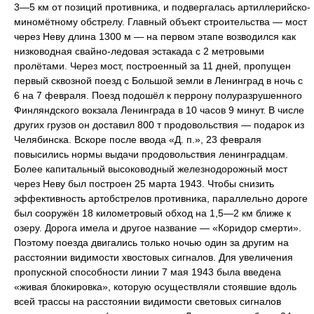
3—5 км от позиций противника, и подвергалась артиллерийско-
миномётному обстрелу. Главный объект строительства — мост
через Неву длина 1300 м — на первом этапе возводился как
низководная свайно-ледовая эстакада с 2 метровыми
пролётами. Через мост, построенный за 11 дней, пропущен
первый сквозной поезд с Большой земли в Ленинград в ночь с
6 на 7 февраля. Поезд подошёл к перрону полуразрушенного
Финляндского вокзала Ленинграда в 10 часов 9 минут. В числе
других грузов он доставил 800 т продовольствия — подарок из
Челябинска. Вскоре после ввода «Д. п.», 23 февраля
повысились нормы выдачи продовольствия ленинградцам.
Более капитальный высоководный железнодорожный мост
через Неву был построен 25 марта 1943. Чтобы снизить
эффективность артобстрелов противника, параллельно дороге
был сооружён 18 километровый обход на 1,5—2 км ближе к
озеру. Дорога имела и другое название — «Коридор смерти».
Поэтому поезда двигались только ночью один за другим на
расстоянии видимости хвостовых сигналов. Для увеличения
пропускной способности линии 7 мая 1943 была введена
«живая блокировка», которую осуществляли стоявшие вдоль
всей трассы на расстоянии видимости световых сигналов