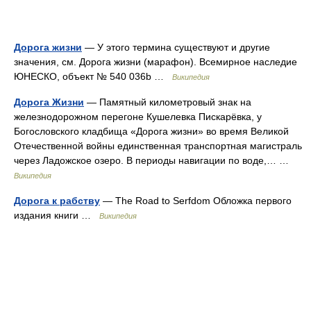
Дорога жизни
— У этого термина существуют и другие
значения, см. Дорога жизни (марафон). Всемирное наследие
ЮНЕСКО, объект № 540 036b …
Википедия
Дорога Жизни
— Памятный километровый знак на
железнодорожном перегоне Кушелевка Пискарёвка, у
Богословского кладбища «Дорога жизни» во время Великой
Отечественной войны единственная транспортная магистраль
через Ладожское озеро. В периоды навигации по воде,… …
Википедия
Дорога к рабству
— The Road to Serfdom Обложка первого
издания книги …
Википедия