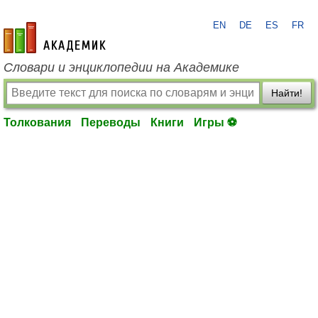
EN
DE
ES
FR
academic.ru
Словари и энциклопедии на Академике
Найти!
Толкования
Переводы
Книги
Игры ⚽