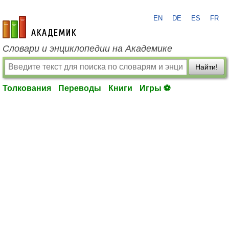
EN
DE
ES
FR
academic.ru
Словари и энциклопедии на Академике
Найти!
Толкования
Переводы
Книги
Игры ⚽