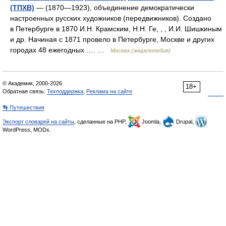
(ТПХВ)
— (1870—1923), объединение демократически
настроенных русских художников (передвижников). Создано
в Петербурге в 1870 И.Н. Крамским, Н.Н. Ге, , , И.И. Шишкиным
и др. Начиная с 1871 провело в Петербурге, Москве и других
городах 48 ежегодных .… …
Москва (энциклопедия)
© Академик, 2000-2026
18+
Обратная связь:
Техподдержка
,
Реклама на сайте
👣 Путешествия
Экспорт словарей на сайты
, сделанные на PHP,
Joomla,
Drupal,
WordPress, MODx.