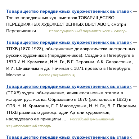
Товарищество передвижных художественных выставок
—
Тов во передвижных худ. выставок ТОВАРИЩЕСТВО
ПЕРЕДВИЖНЫХ ХУДОЖЕСТВЕННЫХ ВЫСТАВОК, смотри
Передвижники. …
Иллюстрированный энциклопедический словарь
Товарищество передвижных художественных выставок
—
ТПХВ (1870 1923), объединение демократически настроенных
русских художников (передвижников). Создано в Петербурге в
1870 И.Н. Крамским, Н.Н. Ге, В.Г. Перовым, А.К. Саврасовым,
И.И. Шишкиным и др. Начиная с 1871 провело в Петербурге,
Москве и… …
Москва (энциклопедия)
Товарищество передвижных художественных выставок
—
(ТПХВ) худож. объединение, явившееся новым этапом в
истории рус. иск ва. Образовано в 1870 (распалось в 1923) в
СПб. Н. И. Крамским, Г. Г. Мясоедовым, Н. Н. Ге, В. Г. Перовым.
ТПХВ развивало демокр. идеи Артели художников,
наследовало ее принципы …
Российский гуманитарный
энциклопедический словарь
Товарищество передвижных художественных выставок