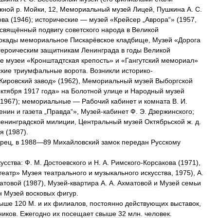
жной
р
.
Мойки
,
12
,
Мемориальный
музей
Лицей
,
Пушкина
А
.
С
.
ова
(
1946
);
исторические
—
музей
«
Крейсер
„
Аврора
“» (
1957
,
свящённый
подвигу
советского
народа
в
Великой
окады
мемориальное
Пискарёвское
кладбище
,
Музей
«
Дорога
героическим
защитникам
Ленинграда
в
годы
Великой
ие
музеи
«
Кронштадтская
крепость
»
и
«
Гангутский
мемориал
»
ские
триумфальные
ворота
.
Возникли
историко
-
Кировский
завод
» (
1962
),
Мемориальный
музей
Выборгской
октября
1917
года
»
на
Болотной
улице
и
Народный
музей
1967
);
мемориальные
—
Рабочий
кабинет
и
комната
В
.
И
.
енин
и
газета
„
Правда
“»,
Музей
-
кабинет
Ф
.
Э
.
Дзержинского
;
ленинградской
милиции
,
Центральный
музей
Октябрьской
ж
.
д
.
ия
(
1987
).
орец
,
в
1988
—
89
Михайловский
замок
передан
Русскому
кусства:
Ф
.
М
.
Достоевского
и
Н
.
А
.
Римского
-
Корсакова
(
1971
),
театр
»
Музея
театрального
и
музыкального
искусства
,
1975
),
А
.
атовой
(
1987
),
Музей
-
квартира
А
.
А
.
Ахматовой
и
Музей
семьи
н
Музей
восковых
фигур
.
выше
120
М
.
и
их
филиалов
,
постоянно
действующих
выставок
,
ников
.
Ежегодно
их
посещает
свыше
32
млн
.
человек
.