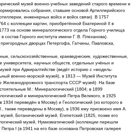
орический
музей
военно
-
учебных
заведений
старого
времени
и
ормировались
собрания
,
ставшие
основой
Артиллерийского
ртиллерии
,
инженерных
войск
и
войск
связи
).
В
1757
764
с
коллекции
картин
,
приобретённой
Екатериной
II
в
1773
на
основе
минералогического
отдела
Горного
училища
т
в
состав
Горного
института
имени
Г
.
В
.
Плеханова
).
пригородных
дворцах
Петергофа
,
Гатчины
,
Павловска
,
чные
,
сельскохозяйственные
,
краеведческие
,
художественные
,
е
университета
,
научных
обществ
,
отдельных
учёных
и
музей
при
Адмиралтействе
(
ведёт
историю
с
«
модель
-
ьный
военно
-
морской
музей
),
в
1813
—
Музей
Института
е
Железнодорожного
транспорта
СССР
музей
).
На
базе
стоятельные
М
.
:
Минералогический
(
1804
;
в
1899
логический
и
минералогический
Петра
Великого
,
в
1925
в
1934
переведён
в
Москву
)
и
Геологический
(
из
которого
в
М
.,
также
переведены
в
Москву
),
в
1936
ему
присвоено
имя
А
.
музей
,
Ботанический
музей
,
Египетский
(
1825
,
позже
его
логический
музей
,
Нумизматический
(
коллекции
перешли
т
Петра
I
(
в
1941
на
его
базе
основана
Петровская
галерея