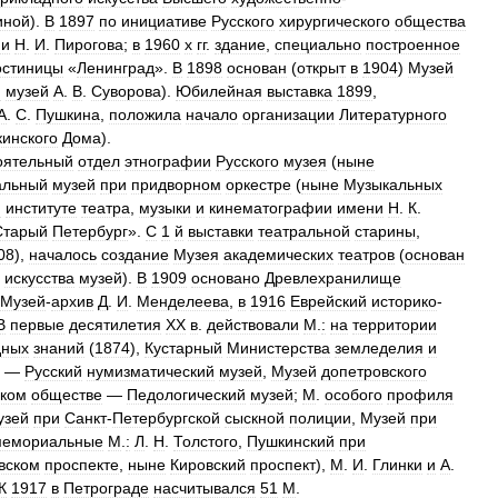
иной
).
В
1897
по
инициативе
Русского
хирургического
общества
ни
Н
.
И
.
Пирогова
;
в
1960
х
гг
.
здание
,
специально
построенное
остиницы
«
Ленинград
».
В
1898
основан
(
открыт
в
1904
)
Музей
й
музей
А
.
В
.
Суворова
).
Юбилейная
выставка
1899
,
А
.
С
.
Пушкина
,
положила
начало
организации
Литературного
инского
Дома
).
оятельный
отдел
этнографии
Русского
музея
(
ныне
альный
музей
при
придворном
оркестре
(
ныне
Музыкальных
м
институте
театра
,
музыки
и
кинематографии
имени
Н
.
К
.
Старый
Петербург
».
С
1
й
выставки
театральной
старины
,
08
),
началось
создание
Музея
академических
театров
(
основан
искусства
музей
).
В
1909
основано
Древлехранилище
Музей
-
архив
Д
.
И
.
Менделеева
,
в
1916
Еврейский
историко
-
В
первые
десятилетия
XX
в
.
действовали
М
.
:
на
территории
дных
знаний
(
1874
),
Кустарный
Министерства
земледелия
и
—
Русский
нумизматический
музей
,
Музей
допетровского
ском
обществе
—
Педологический
музей
;
М
.
особого
профиля
узей
при
Санкт
-
Петербургской
сыскной
полиции
,
Музей
при
мемориальные
М
.
:
Л
.
Н
.
Толстого
,
Пушкинский
при
вском
проспекте
,
ныне
Кировский
проспект
),
М
.
И
.
Глинки
и
А
.
К
1917
в
Петрограде
насчитывался
51
М
.