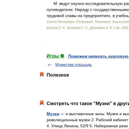
М
.
ведут
научно
-
исследовательскую
ра
путеводители
.
Наряду
с
государственными
трудовой
славы
на
предприятиях
,
в
учебн
Санкт
-
Петербург
.
Петроград
.
Ленинград:
Энциклопе
Белова
Л
.
Н
.,
Булдаков
Г
.
Н
.,
Дегтярев
А
.
Я
.
и
др
.
1992
.
.
Игры ⚽
Поможем написать курсовую
Мужества площадь
Полезное
Смотреть что такое "Музеи" в друг
Музеи
— и выставочные залы. Музеи и выс
революционные музеи 2. Рабочий кабинет 
4. Улица Ленина, 52/9 5. Набережная рек