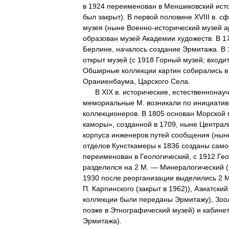
в
1924
переименован
в
Меншиковский
ист
был
закрыт
).
В
первой
половине
XVIII
в
.
сф
музея
(
ныне
Военно
-
исторический
музей
а
образован
музей
Академии
художеств
.
В
1
Берлине
,
началось
создание
Эрмитажа
.
В
открыт
музей
(
с
1918
Горный
музей
;
входи
Обширные
коллекции
картин
собирались
в
Ораниенбаума
,
Царского
Села
.
В
XIX
в
.
исторические
,
естественнонау
мемориальные
М
.
возникали
по
инициатив
коллекционеров
.
В
1805
основан
Морской
каморы
»,
созданной
в
1709
,
ныне
Централ
корпуса
инженеров
путей
сообщения
(
нын
отделов
Кунсткамеры
к
1836
созданы
само
переименован
в
Геологический
,
с
1912
Гео
разделился
на
2
М
. —
Минералогический
(
1930
после
реорганизации
выделились
2
П
.
Карпинского
(
закрыт
в
1962
)),
Азиатский
коллекции
были
переданы
Эрмитажу
),
Зоо
позже
в
Этнографический
музей
)
и
кабине
Эрмитажа
).