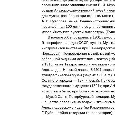
промышленного
училища
имени
В
.
И
.
Мух
создан
Анатомо
-
хирургический
музей
име
для
музея
,
разобрано
при
строительстве
г
А
.
В
.
Суворова
(
ныне
Военно
-
исторически
посвящённая
100
летию
со
дня
рождения
музея
Института
русской
литературы
(
Пушк
В
начале
XX
в
.
созданы:
в
1901
самост
Этнографии
народов
СССР
музей
),
Музык
инструментов
выставка
при
Ленинградско
Черкасова
),
Почвоведения
музей
,
музей
«
собранной
видными
деятелями
театра
(
19
в
1918
,
ныне
Театрального
и
музыкального
Александро
-
Невской
лавры
.
В
1911
открыт
этнографический
музей
(
закрыт
в
30
е
гг
.).
Соляного
городка
—
Технический
,
Прикла
государственного
имуществ
(
1891
);
при
АН
искусства
и
быта
;
при
Вольном
экономиче
—
Музей
Санкт
-
Петербургской
полиции
,
М
Обществе
спасения
на
водах
.
Открылись
Александровском
лицее
(
на
Каменноостро
Г
.
Рубинштейна
(
в
здании
консерватории
).