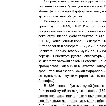
Собрание
книг
,
рукописей
и
других
кол
положило
начало
Румянцевскому
музею
.
В
Музей
фарфора
при
Фарфоровом
заводе
археологического
общества
.
Во
второй
половине
XIX
в
.
сформирова
произведений
(
1859
,
с
1881
Императорски
Всероссийский
сельскохозяйственный
муз
реконструкции
сельского
хозяйства
,
в
30
е
—
1918
),
Конюшенный
музей
,
Телеграфны
Антропологии
и
этнографии
музей
(
на
баз
Великого
),
Лермонтовский
музей
при
Нико
переданы
Институту
русской
литературы
(
Ф
.
Лесгафт
заложил
основы
Естественноис
преобразованной
в
1918
в
Естественнона
сравнительной
экологической
морфологии
объединились
в
Музей
морфологии
челов
Лесгафта
).
В
1895
основан
Русский
музей
(
открыт
Подвижной
музей
наглядных
пособий
(
189
время
под
названием
Центральный
внешк
пособий
политико
-
просветительной
работ
А
.
Л
.
Штиглица
(
ныне
Музей
декоративно
-
п