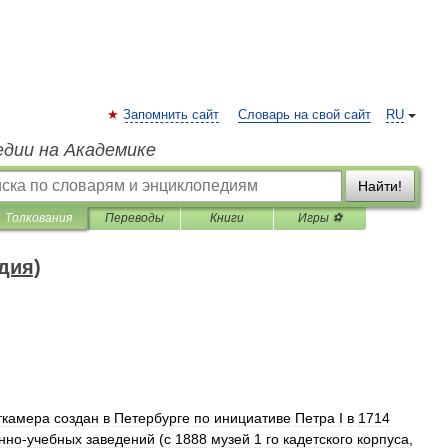
Запомнить сайт
Словарь на свой сайт
RU
едии на Академике
Найти!
Толкования
Переводы
Книги
Игры ⚽
дия)
ткамера
создан
в
Петербурге
по
инициативе
Петра
I
в
1714
нно
-
учебных
заведений
(
с
1888
музей
1
го
кадетского
корпуса
,