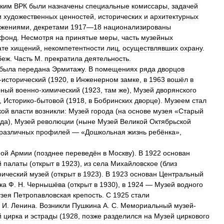
ским
ВРК
были
назначены
специальные
комиссары
,
задачей
и
художественных
ценностей
,
исторических
и
архитектурных
яжениями
,
декретами
1917
—
18
национализированы
фонд
.
Несмотря
на
принятые
меры
,
часть
музейных
ате
хищений
,
некомпетентности
лиц
,
осуществлявших
охрану
.
беж
.
Часть
М
.
прекратила
деятельность
.
была
передана
Эрмитажу
.
В
помещениях
ряда
дворцов
-
исторический
(
1920
,
в
Инженерном
замке
,
в
1963
вошёл
в
рный
военно
-
химический
(
1923
,
там
же
),
Музей
дворянского
),
Историко
-
бытовой
(
1918
,
в
Бобринских
дворце
).
Музеем
стал
кой
власти
возникли:
Музей
города
(
на
основе
музея
«
Старый
ада
),
Музей
революции
(
ныне
Музей
Великой
Октябрьской
различных
профилей
— «
Дошкольная
жизнь
ребёнка
»,
ной
Армии
(
позднее
переведён
в
Москву
).
В
1922
основан
й
палаты
(
открыт
в
1923
),
из
села
Михайловское
(
близ
фический
музей
(
открыт
в
1923
).
В
1923
основан
Центральный
ка
Ф
.
Н
.
Чернышёва
(
открыт
в
1930
),
в
1924
—
Музей
водного
зея
Петропавловская
крепость
.
С
1925
стали
.
И
.
Ленина
.
Возникли
Пушкина
А
.
С
.
Мемориальный
музей
-
й
цирка
и
эстрады
(
1928
,
позже
разделился
на
Музей
циркового