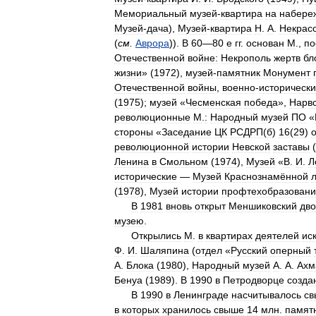
Мемориальный
музей
-
квартира
на
набере
Музей
-
дача
),
Музей
-
квартира
Н
.
А
.
Некрас
(
см
.
Аврора
)).
В
60
—
80
е
гг
.
основан
М
.,
по
Отечественной
войне:
Некрополь
жертв
бл
жизни
» (
1972
),
музей
-
памятник
Монумент
Отечественной
войны
,
военно
-
историческ
(
1975
);
музей
«
Чесменская
победа
»,
Нарв
революционные
М
.
:
Народный
музей
ПО
«
стороны
«
Заседание
ЦК
РСДРП
(
б
)
16
(
29
)
революционной
истории
Невской
заставы
(
Ленина
в
Смольном
(
1974
),
Музей
«
В
.
И
.
Л
исторические
—
Музей
Краснознамённой
(
1978
),
Музей
истории
профтехобразован
В
1981
вновь
открыт
Меншиковский
дв
музею
.
Открылись
М
.
в
квартирах
деятелей
ис
Ф
.
И
.
Шаляпина
(
отдел
«
Русский
оперный
А
.
Блока
(
1980
),
Народный
музей
А
.
А
.
Ахм
Бенуа
(
1989
).
В
1990
в
Петродворце
созда
В
1990
в
Ленинграде
насчитывалось
с
в
которых
хранилось
свыше
14
млн
.
памят