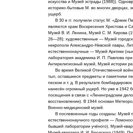
искусства
и
Музей
эстрады
(
1988
)).
Однов
историко
-
бытовые
М
.
во
многих
дворцах
,
э
ущерб
.
В
30
е
гг
.
получили
статус
М
. «
Домик
Пе
являются
храм
Воскресения
Христова
и
Са
Музей
В
.
И
.
Ленина
,
Музей
С
.
М
.
Кирова
(
1
26
—
28
);
художественные
—
Музей
городс
некрополи
Александро
-
Невской
лавры
,
Ли
естественнонаучные
—
Музей
Арктики
(
ны
лаборатория
академика
И
.
П
.
Павлова
при
Антирелигиозный
музей
,
Музей
истории
ре
Во
время
Великой
Отечественной
войн
тыл
,
оставшиеся
предметы
и
памятники
п
песком
и
т
.
д
.
В
результате
бомбардировок
нанесён
огромный
ущерб
.
Но
уже
в
1942
б
посещения
в
связи
с
«
Ленинградским
дел
восстановлении
).
В
1944
основан
Метеоро
Военно
-
медицинский
музей
.
В
послевоенные
годы
созданы:
Музей
естественнонаучного
профиля
—
Ломонос
бывшей
лаборатории
учёного
),
Музей
-
квар
Музей
-
квартира
И
.
И
.
Бродского
(
1949
),
Пу