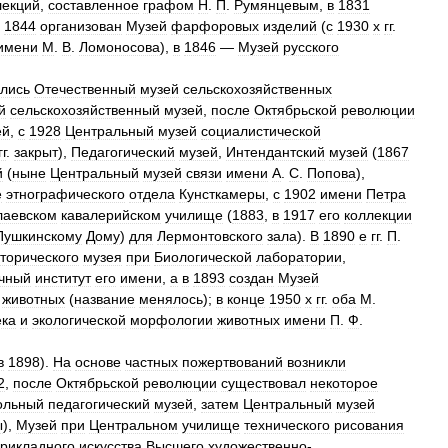
лекций
,
составленное
графом
H
.
П
.
Румянцевым
,
в
1831
1844
организован
Музей
фарфоровых
изделий
(
с
1930
х
гг
.
имени
М
.
В
.
Ломоносова
),
в
1846
—
Музей
русского
лись
Отечественный
музей
сельскохозяйственных
й
сельскохозяйственный
музей
,
после
Октябрьской
революции
ей
,
с
1928
Центральный
музей
социалистической
гг
.
закрыт
),
Педагогический
музей
,
Интендантский
музей
(
1867
й
(
ныне
Центральный
музей
связи
имени
А
.
С
.
Попова
),
е
этнографического
отдела
Кунсткамеры
,
с
1902
имени
Петра
лаевском
кавалерийском
училище
(
1883
,
в
1917
его
коллекции
Пушкинскому
Дому
)
для
Лермонтовского
зала
).
В
1890
е
гг
.
П
.
торического
музея
при
Биологической
лаборатории
,
учный
институт
его
имени
,
а
в
1893
создан
Музей
животных
(
название
менялось
);
в
конце
1950
х
гг
.
оба
М
.
ека
и
экологической
морфологии
животных
имени
П
.
Ф
.
в
1898
).
На
основе
частных
пожертвований
возникли
2
,
после
Октябрьской
революции
существовал
некоторое
ольный
педагогический
музей
,
затем
Центральный
музей
ы
),
Музей
при
Центральном
училище
технического
рисования
рикладного
искусства
Высшего
художественно
-