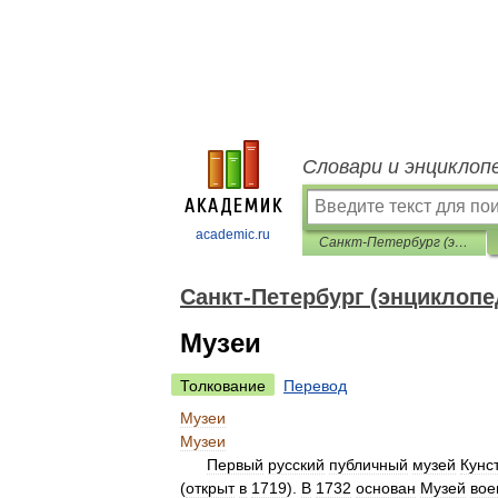
Словари и энциклоп
academic.ru
Санкт-Петербург (энциклопедия)
Санкт-Петербург (энциклопе
Музеи
Толкование
Перевод
Музеи
Музеи
Первый
русский
публичный
музей
Кунс
(
открыт
в
1719
).
В
1732
основан
Музей
вое