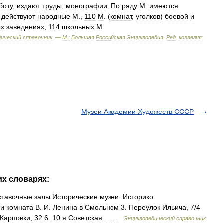
боту
,
издают
труды
,
монографии
.
По
ряду
М
.
имеются
действуют
народные
М
.,
110
М
. (
комнат
,
уголков
)
боевой
и
ых
заведениях
,
114
школьных
М
.
дический
справочник
. —
М
.
:
Большая
Российская
Энциклопедия
.
Ред
.
коллегия:
Музеи Академии Художеств СССР
их словарях:
тавочные залы Исторические музеи. Историко
и комната В. И. Ленина в Смольном 3. Переулок Ильича, 7/4
и Карповки, 32 6. 10 я Советская… …
Энциклопедический справочник