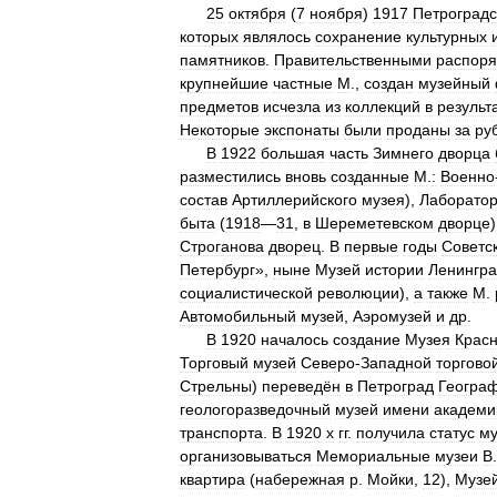
25
октября
(
7
ноября
)
1917
Петроград
которых
являлось
сохранение
культурных
памятников
.
Правительственными
распор
крупнейшие
частные
М
.,
создан
музейный
предметов
исчезла
из
коллекций
в
результ
Некоторые
экспонаты
были
проданы
за
ру
В
1922
большая
часть
Зимнего
дворца
разместились
вновь
созданные
М
.
:
Военно
состав
Артиллерийского
музея
),
Лаборато
быта
(
1918
—
31
,
в
Шереметевском
дворце
Строганова
дворец
.
В
первые
годы
Советс
Петербург
»,
ныне
Музей
истории
Ленингр
социалистической
революции
),
а
также
М
.
Автомобильный
музей
,
Аэромузей
и
др
.
В
1920
началось
создание
Музея
Крас
Торговый
музей
Северо
-
Западной
торгово
Стрельны
)
переведён
в
Петроград
Геогра
геологоразведочный
музей
имени
академи
транспорта
.
В
1920
х
гг
.
получила
статус
му
организовываться
Мемориальные
музеи
В
квартира
(
набережная
р
.
Мойки
,
12
),
Музе