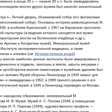
ременно
в
конце
20
х
—
начале
30
х
гг
.
были
ликвидированы
кспозициям
многих
других
музеев
был
нанесён
значительный
тра
I
»,
Летний
дворец
,
Исаакиевский
собор
(
его
филиалами
мпсониевский
собор
).
Основаны
историко
-
революционные
М
.
:
938
,
в
особняке
Кшесинской
,
с
1957
на
Кировском
проспекте
,
кой
скульптуры
(
в
ведении
которого
находятся
все
музеи
-
тераторские
мостки
на
Болконском
кладбище
и
др
.);
не
Арктики
и
Антарктики
музей
),
Мемориальный
музей
-
Институте
экспериментальной
медицины
,
а
также
лигии
и
атеизма
(
см
.
Истории
религии
музей
).
ы
многие
наиболее
ценные
экспонаты
были
эвакуированы
в
еренесены
в
подвалы
,
закопаны
в
землю
,
укрыты
мешками
с
и
артобстрелов
многим
памятникам
и
музейным
зданиям
был
ыл
заложен
Музей
обороны
Ленинграда
(
в
1949
закрыт
для
ом
»
и
ликвидирован
в
1952
;
в
1989
принято
решение
о
его
логический
музей
,
в
1945
в
Ленинград
переведён
из
Москвы
по
народному
образованию
;
мемориальный
М
.
ова
М
.
В
.
Музей
,
Музей
А
.
С
.
Попова
(
1948
;
в
помещении
тира
И
.
П
.
Павлова
(
1949
);
художественного
профиля
—
шкина
А
.
С
.
Всесоюзный
музей
(
его
филиалами
стали