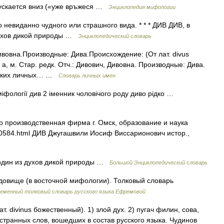
пускается вниз («уже връжеся …
Энциклопедия мифологии
 невиданно чудного или страшного вида. * * * ДИВ ДИВ, в
духов дикой природы …
Энциклопедический словарь
Дивовна.Производные: Дива.Происхождение: (От лат. divus
, м. Стар. редк. Отч.: Дивович, Дивовна. Производные: Дива.
усских личных… …
Словарь личных имен
 міфології див 2 іменник чоловічого роду диво рідко …
 производственная фирма г. Омск, образование и наука
170584.html ДИВ Джугашвили Иосиф Виссарионович истор.,
один из духов дикой природы …
Большой Энциклопедический словарь
довище (в восточной мифологии). Толковый словарь
еменный толковый словарь русского языка Ефремовой
ат. divinus божественный). 1) злой дух. 2) пугач филин, сова,
странных слов, вошедших в состав русского языка. Чудинов