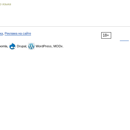
о языка
ка
,
Реклама на сайте
18+
omla,
Drupal,
WordPress, MODx.