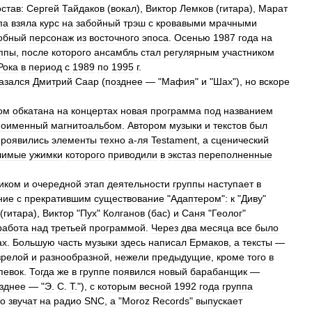
остав:
Сергей
Тайдаков
(
вокал
),
Виктор
Лемков
(
гитара
),
Марат
па
взяла
курс
на
забойный
трэш
с
кровавыми
мрачными
обный
персонаж
из
восточного
эпоса
.
Осенью
1987
года
на
ппы
,
после
которого
ансамбль
стал
регулярным
участником
Рока
в
период
с
1989
по
1995
г
.
азался
Дмитрий
Саар
(
позднее
— "
Мафия
"
и
"
Шах
"),
но
вскоре
ом
обкатана
на
концертах
новая
программа
под
названием
ноименный
магнитоальбом
.
Автором
музыки
и
текстов
был
проявились
элементы
техно
а
-
ля
Testament
,
а
сценический
лимые
ужимки
которого
приводили
в
экстаз
переполненные
иком
и
очередной
этап
деятельности
группы
наступает
в
ние
с
прекратившим
существование
"
Адаптером
"
:
к
"
Диву
"
(
гитара
),
Виктор
"
Пух
"
Колганов
(
бас
)
и
Саня
"
Геолог
"
работа
над
третьей
программой
.
Через
два
месяца
все
было
ах
.
Большую
часть
музыки
здесь
написал
Ермаков
,
а
тексты
—
зрелой
и
разнообразной
,
нежели
предыдущие
,
кроме
того
в
певок
.
Тогда
же
в
группе
появился
новый
барабанщик
—
зднее
— "
Э
.
С
.
Т
."),
с
которым
весной
1992
года
группа
го
звучат
на
радио
SNC
,
a
"
Moroz
Records
"
выпускает