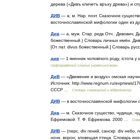
дерева («Дивъ кличетъ връху древа») и с
ДИВ
— а; м. Нар. поэт. Сказочное существо
восточнославянской мифологии один из 
Див
— а, муж. Стар. редк.Отч.: Дивович, 
божественный.) Словарь личных имён. Див а
[От лат. divus божественный.] Словарь р
див
— 1 іменник чоловічого роду, істота у
Орфографічний словник української мови
ДиВ
— «Движение и воздух» омская научно
Источник: http://www.regnum.ru/expnews/
СССР …
Словарь сокращений и аббревиатур
ДИВ
— в восточнославянской мифологии 
Див
— м. Сказочное существо; чудище, чу
Ефремовой. Т. Ф. Ефремова. 2000 …
Совр
ДИВ
— (перс, div гений, санскр. div небо, л
ночн. ворон; зловещая птица. Словарь ино