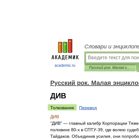
Словари и энциклоп
academic.ru
Русский рок. Малая энциклопедия
Русский рок. Малая энцикл
ДИВ
Толкование
Перевод
ДИВ
"
ДИВ
" —
главный
калибр
Корпорации
Тяже
половине
80
-
х
в
СПТУ
-
39
,
где
волею
судеб
Тайдаков
.
Объединив
усилия
,
они
попробо