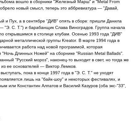
льбома
вошло
в
сборники
"
Железный
Марш
"
и
"
Metal
From
обрело
новый
смысл
,
теперь
это
аббревиатура
— "
Давай
,
ый
и
Пух
,
а
в
сентябре
"
ДИВ
"
опять
в
сборе:
пришли
Данила
— "
Э
.
С
.
Т
.")
и
барабанщик
Слава
Виноградов
.
Группа
начала
по
открывшимся
в
столице
клубам
.
Осенью
1993
года
"
ДИВ
"
дарной
металлической
группы
Kreator
.
В
марте
1994
года
в
анчивается
работа
над
новой
программой
,
которая
и
"
Ночь
Длинных
Ножей
"
на
сборнике
"
Russian
Metal
Ballads
".
ванный
"
Русский
мороз
",
наконец
-
то
выходит
в
свет
,
но
тогда
же
из
ее
основателей
—
Виктор
Лемков
.
выступать
,
пока
в
конце
1997
года
в
"
Э
.
С
.
Т
."
не
уходят
появляется
лишь
на
"
байк
-
шоу
"
и
некоторых
фестивалях
,
и
ным
или
Константин
Алпатов
и
Василий
Казуров
(
оба
экс
-"
33
",
C