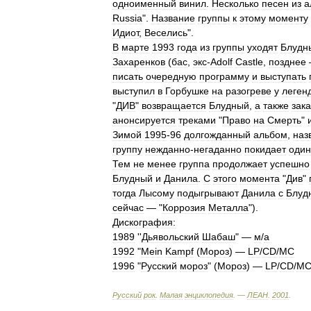
одноименный
винил
.
Несколько
песен
из
а
Russia
".
Название
группы
к
этому
моменту
Идиот
,
Веселись
".
В
марте
1993
года
из
группы
уходят
Блудн
Захаренков
(
бас
,
экс
-
Adolf
Castle
,
позднее
писать
очередную
программу
и
выступать
выступил
в
Горбушке
на
разогреве
у
леген
"
ДИВ
"
возвращается
Блудный
,
а
также
зак
анонсируется
треками
"
Право
на
Смерть
"
Зимой
1995
-
96
долгожданный
альбом
,
наз
группу
нежданно
-
негаданно
покидает
один
Тем
не
менее
группа
продолжает
успешно
Блудный
и
Данила
.
С
этого
момента
"
Див
"
тогда
Лысому
подыгрывают
Данила
с
Блуд
сейчас
— "
Коррозия
Металла
").
Дискография:
1989
''
Дьявольский
Шабаш
" —
м
/
а
1992
"
Mein
Kampf
(
Мороз
) —
LP
/
CD
/
MC
1996
"
Русский
мороз
" (
Мороз
) —
LP
/
CD
/
M
Русский
рок
.
Малая
энциклопедия
. —
ЛЕАН
.
2001
.