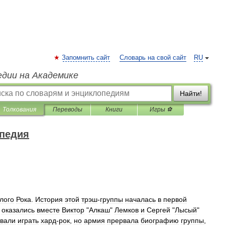
Запомнить сайт
Словарь на свой сайт
RU
едии на Академике
Найти!
Толкования
Переводы
Книги
Игры ⚽
опедия
лого
Рока
.
История
этой
трэш
-
группы
началась
в
первой
оказались
вместе
Виктор
"
Алкаш
"
Лемков
и
Сергей
"
Лысый
"
вали
играть
хард
-
рок
,
но
армия
прервала
биографию
группы
,