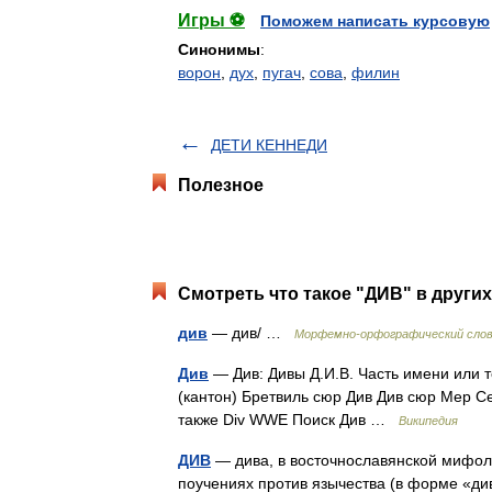
Игры ⚽
Поможем написать курсовую
Синонимы
:
ворон
,
дух
,
пугач
,
сова
,
филин
ДЕТИ КЕННЕДИ
Полезное
Смотреть что такое "ДИВ" в других
див
— див/ …
Морфемно-орфографический сло
Див
— Див: Дивы Д.И.В. Часть имени или 
(кантон) Бретвиль сюр Див Див сюр Мер С
также Div WWE Поиск Див …
Википедия
ДИВ
— дива, в восточнославянской мифол
поучениях против язычества (в форме «див