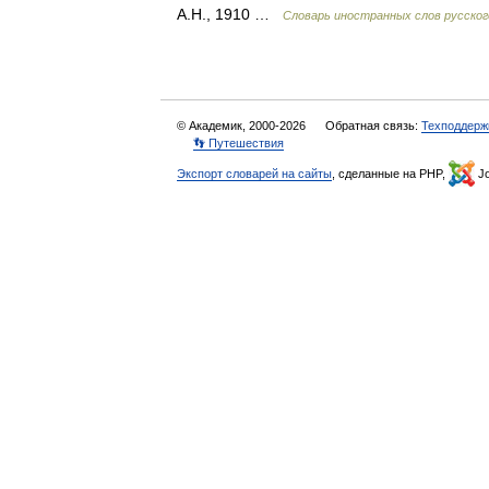
А.Н., 1910 …
Словарь иностранных слов русског
© Академик, 2000-2026
Обратная связь:
Техподдерж
👣 Путешествия
Экспорт словарей на сайты
, сделанные на PHP,
Jo