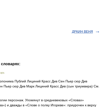
ДРКИН ВЕНЯ
 словарях:
варь
топонима Публий Лициний Красс Див Сен Пьер сюр Див
ен Пьер сюр Див Марк Лициний Красс Див (сын триумвира) См.
огии персонаж. Упомянут в средневековых «Словах»
а») и дважды в «Слове о полку Игореве»: приурочен к верху