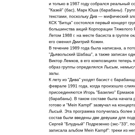
и
только
в
1987
году
собрался
реальный
с
"
Казей
" (
бас
),
Марк
Юша
(
барабаны
).
Груп
текстами
,
поскольку
Див
—
мифический
зл
КСК
"
Битца
"
состоялся
первый
концерт
гру
большинства
акций
Корпорации
Тяжелого
Летом
1988
г
.
на
месте
басиста
в
группе
ок
его
сменил
Дмитрий
Кожин
.
В
течение
1989
года
была
написана
,
а
пот
"
Дьявольский
Шабаш
",
а
также
записан
од
Виктор
Лемков
,
в
его
композициях
теперь
образ
группы
определялся
Лысым
,
немыс
залы
.
К
лету
из
"
Дива
"
уходят
басист
с
барабанщ
феврале
1991
года
,
когда
произошло
слия
присоединяются
Игорь
"
Базилио
"
Ермаков
(
барабаны
).
В
таком
составе
была
начата
готово
и
"
Mein
Kampf
"
зазвучал
на
концерт
Лысый
.
Эта
программа
получилась
более
состав
были
введены
две
девушки
для
под
Сергей
"
Блудный
"
Подрезенко
(
экс
-"
33
",
по
записала
альбом
Mein
Kampf
"
:
треки
из
не