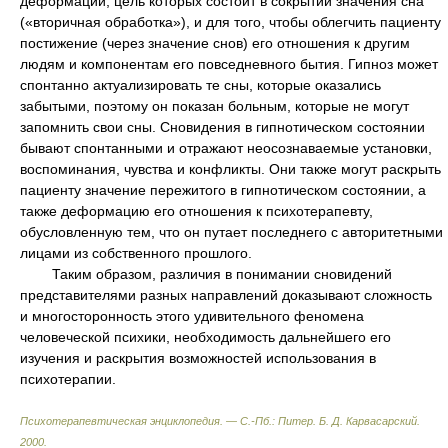
деформаций, цель которых состоит в сокрытии значения сна
(«вторичная обработка»), и для того, чтобы облегчить пациенту
постижение (через значение снов) его отношения к другим
людям и компонентам его повседневного бытия. Гипноз может
спонтанно актуализировать те сны, которые оказались
забытыми, поэтому он показан больным, которые не могут
запомнить свои сны. Сновидения в гипнотическом состоянии
бывают спонтанными и отражают неосознаваемые установки,
воспоминания, чувства и конфликты. Они также могут раскрыть
пациенту значение пережитого в гипнотическом состоянии, а
также деформацию его отношения к психотерапевту,
обусловленную тем, что он путает последнего с авторитетными
лицами из собственного прошлого.
Таким образом, различия в понимании сновидений
представителями разных направлений доказывают сложность
и многосторонность этого удивительного феномена
человеческой психики, необходимость дальнейшего его
изучения и раскрытия возможностей использования в
психотерапии.
Психотерапевтическая энциклопедия. — С.-Пб.: Питер
.
Б. Д. Карвасарский
.
2000
.