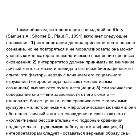
Таким образом, интерпретация сновидений по Юнгу
(Samuels A., Shorter В., Plaut F., 1994) включает следующие
положения:
1)
интерпретация должна привнести нечто новое в
сознание, но не повторяться и не морализировать; она может
уловить компенсаторно-психологическое намерение процесса
сновидения;
2)
интерпретатор должен принимать во внимание
личный контекст жизни индивида и его психобиографического
опыта; эти факторы наряду с влиянием его социального
окружения (которое иногда называют коллективным
сознанием) выявляются путем ассоциации;
3)
символическое
содержание сна — вне зависимости от его сюжета —
становится более ценным, если сравнивается с типичными
культурными, историческими, мифологическими мотивами; они
обогащают личный контекст сновидения и связывают его с
«коллективным бессознательным»; подобные сравнения
подразумевают трудоемкую работу по амплификации;
4)
интерпретаторам следует «оставаться верными образу сна»,