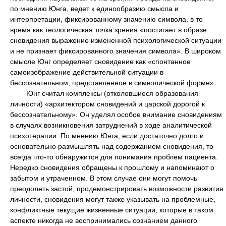
по мнению Юнга, ведет к единообразию смысла и
интерпретации, фиксированному значению символа, в то
время как теологическая точка зрения «постигает в образе
сновидения выражение измененной психологической ситуации
и не признает фиксированного значения символа». В широком
смысле Юнг определяет сновидение как «спонтанное
самоизображение действительной ситуации в
бессознательном, представленное в символической форме».
Юнг считал комплексы (отколовшиеся образования
личности) «архитектором сновидений и царской дорогой к
бессознательному». Он уделял особое внимание сновидениям
в случаях возникновения затруднений в ходе аналитической
психотерапии. По мнению Юнга, если достаточно долго и
основательно размышлять над содержанием сновидения, то
всегда что-то обнаружится для понимания проблем пациента.
Нередко сновидения обращены к прошлому и напоминают о
забытом и утраченном. В этом случае они могут помочь
преодолеть застой, продемонстрировать возможности развития
личности, сновидения могут также указывать на проблемные,
конфликтные текущие жизненные ситуации, которые в таком
аспекте никогда не воспринимались сознанием данного