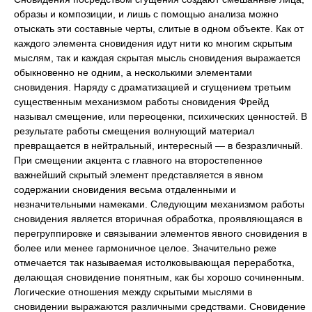
образы и композиции, и лишь с помощью анализа можно
отыскать эти составные черты, слитые в одном объекте. Как от
каждого элемента сновидения идут нити ко многим скрытым
мыслям, так и каждая скрытая мысль сновидения выражается
обыкновенно не одним, а несколькими элементами
сновидения. Наряду с драматизацией и сгущением третьим
существенным механизмом работы сновидения Фрейд
называл смещение, или переоценки, психических ценностей. В
результате работы смещения волнующий материал
превращается в нейтральный, интересный — в безразличный.
При смещении акцента с главного на второстепенное
важнейший скрытый элемент представляется в явном
содержании сновидения весьма отдаленными и
незначительными намеками. Следующим механизмом работы
сновидения является вторичная обработка, проявляющаяся в
перегруппировке и связывании элементов явного сновидения в
более или менее гармоничное целое. Значительно реже
отмечается так называемая истолковывающая переработка,
делающая сновидение понятным, как бы хорошо сочиненным.
Логические отношения между скрытыми мыслями в
сновидении выражаются различными средствами. Сновидение