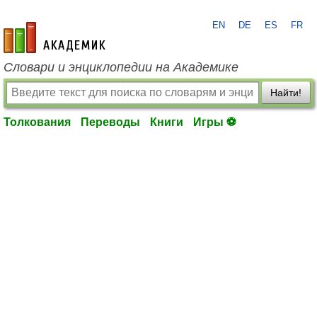
EN
DE
ES
FR
academic.ru
Словари и энциклопедии на Академике
Найти!
Толкования
Переводы
Книги
Игры ⚽