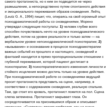
самого протагониста, но к ним он подводится не через
размышление, а непосредственно путем спонтанного действия
и эмоционального переживания образов сновидения. Лейтц
(Leutz G. А., 1994) пишет, что, опираясь на свой огромный опыт
психодраматической работы со сновидениями, Морено
утверждал следующие постулаты:
1)
человек глубже всего
способен почувствовать нечто на уровне психодраматического
действия, потом на уровне реальности и только затем — на
вербальном уровне непсиходраматической психотерапии;
2)
«вызывание» и осознавание в процессе психодрамотерапии
важных событий из прошлого и настоящего, сновидений и
фантазий находится в прямо пропорциональном отношении с
глубиной переживания, которой пациент достигает в
психотерапии;
3)
психотерапевтического изменения личности и
стойкого исцеления можно достичь только на уровне действия.
При психодраматической работе со сновидениями ведущий
просит протагониста представить на сцене, например, в
соответствии с содержанием сновидения, реальную спальню.
Там, где стоит его кровать, протагонист ложится на пол. Сцена
слегка затемнена. Протагонист закрывает глаза. Он
сосредоточивается на приснившемся образе и описывает
увиденное. «Сновидца» просят изобразить сон на сцене.