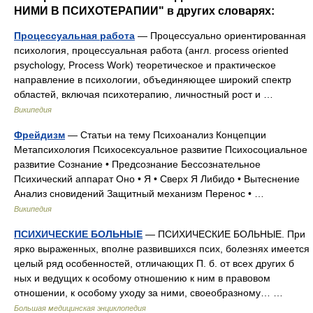
НИМИ В ПСИХОТЕРАПИИ" в других словарях:
Процессуальная работа
— Процессуально ориентированная
психология, процессуальная работа (англ. process oriented
psychology, Process Work) теоретическое и практическое
направление в психологии, объединяющее широкий спектр
областей, включая психотерапию, личностный рост и …
Википедия
Фрейдизм
— Статьи на тему Психоанализ Концепции
Метапсихология Психосексуальное развитие Психосоциальное
развитие Сознание • Предсознание Бессознательное
Психический аппарат Оно • Я • Сверх Я Либидо • Вытеснение
Анализ сновидений Защитный механизм Перенос • …
Википедия
ПСИХИЧЕСКИЕ БОЛЬНЫЕ
— ПСИХИЧЕСКИЕ БОЛЬНЫЕ. При
ярко выраженных, вполне развившихся псих, болезнях имеется
целый ряд особенностей, отличающих П. б. от всех других б
ных и ведущих к особому отношению к ним в правовом
отношении, к особому уходу за ними, своеобразному… …
Большая медицинская энциклопедия