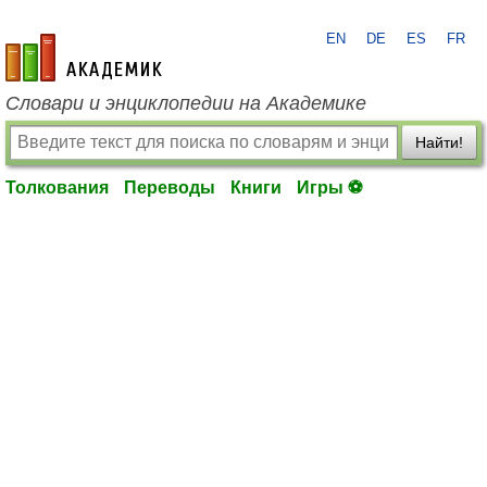
EN
DE
ES
FR
academic.ru
Словари и энциклопедии на Академике
Найти!
Толкования
Переводы
Книги
Игры ⚽