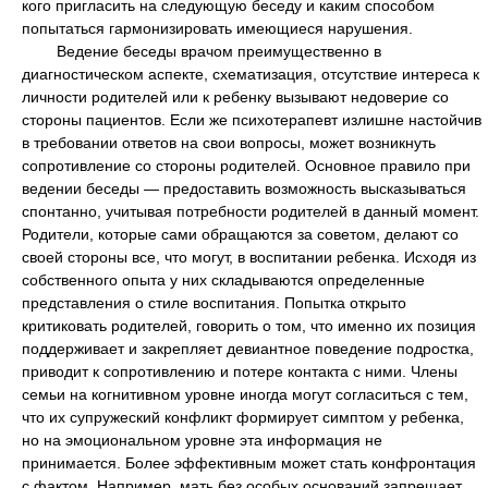
кого пригласить на следующую беседу и каким способом
попытаться гармонизировать имеющиеся нарушения.
Ведение беседы врачом преимущественно в
диагностическом аспекте, схематизация, отсутствие интереса к
личности родителей или к ребенку вызывают недоверие со
стороны пациентов. Если же психотерапевт излишне настойчив
в требовании ответов на свои вопросы, может возникнуть
сопротивление со стороны родителей. Основное правило при
ведении беседы — предоставить возможность высказываться
спонтанно, учитывая потребности родителей в данный момент.
Родители, которые сами обращаются за советом, делают со
своей стороны все, что могут, в воспитании ребенка. Исходя из
собственного опыта у них складываются определенные
представления о стиле воспитания. Попытка открыто
критиковать родителей, говорить о том, что именно их позиция
поддерживает и закрепляет девиантное поведение подростка,
приводит к сопротивлению и потере контакта с ними. Члены
семьи на когнитивном уровне иногда могут согласиться с тем,
что их супружеский конфликт формирует симптом у ребенка,
но на эмоциональном уровне эта информация не
принимается. Более эффективным может стать конфронтация
с фактом. Например, мать без особых оснований запрещает