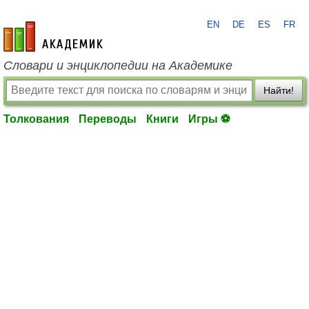
EN
DE
ES
FR
academic.ru
Словари и энциклопедии на Академике
Найти!
Толкования
Переводы
Книги
Игры ⚽