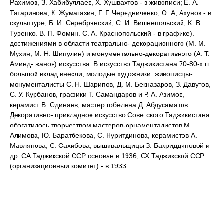
Рахимов, З. Хабибуллаев, Х. Хушвахтов - в живописи; Е. А.
Татаринова, К. Жумагазин, Г. Г. Чередниченко, О. А, Ахунов - в
скульптуре; Б. И. Серебрянский, С. И. Вишнепольский, К. В.
Туренко, В. П. Фомин, С. А. Краснопольский - в графике),
достижениями в области театрально- декорационного (М. М.
Мухин, М. Н. Шипулин) и монументально-декоративного (А. Т.
Аминд- жанов) искусства. В искусство Таджикистана 70-80-х гг.
большой вклад внесли, молодые художники: живописцы-
монументалисты С. Н. Шарипов, Д. М. Бекназаров, З. Давутов,
С. У. Курбанов, графики Т. Самандаров и Р. А. Азимов,
керамист В. Одинаев, мастер гобелена Д. Абдусаматов.
Декоративно- прикладное искусство Советского Таджикистана
обогатилось творчеством мастеров-орнаменталистов М.
Алимова, Ю. Баратбекова, С. Нуритдинова, керамистов А.
Мавлянова, С. Сахибова, вышивальщицы З. Бахриддиновой и
др. СА Таджикской ССР основан в 1936, СХ Таджикской ССР
(организационный комитет) - в 1933.