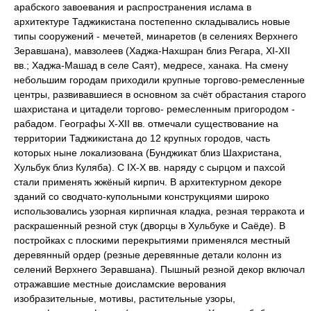
арабского завоевания и распространения ислама в
архитектуре Таджикистана постепенно складывались новые
типы сооружений - мечетей, минаретов (в селениях Верхнего
Зеравшана), мавзолеев (Хаджа-Нахшран близ Регара, XI-XII
вв.; Хаджа-Машад в селе Саят), медресе, ханака. На смену
небольшим городам приходили крупные торгово-ремесленные
центры, развивавшиеся в основном за счёт обрастания старого
шахристана и цитадели торгово- ремесленным пригородом -
рабадом. Географы X-XII вв. отмечали существование на
территории Таджикистана до 12 крупных городов, часть
которых ныне локализована (Бунджикат близ Шахристана,
Хульбук близ Куляба). С IX-X вв. наряду с сырцом и пахсой
стали применять жжёный кирпич. В архитектурном декоре
зданий со сводчато-купольными конструкциями широко
использовались узорная кирпичная кладка, резная терракота и
раскрашенный резной стук (дворцы в Хульбуке и Саёде). В
постройках с плоскими перекрытиями применялся местный
деревянный ордер (резные деревянные детали колонн из
селений Верхнего Зеравшана). Пышный резной декор включал
отражавшие местные доисламские верования
изобразительные, мотивы, растительные узоры,