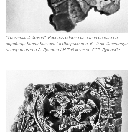
"Трехглазый демон". Роспись одного из залов дворца на
городище Калаи Кахкака I в Шахристане. 6 - 9 вв. Институт
истории имени А. Дониша АН Таджикской ССР. Душанбе.