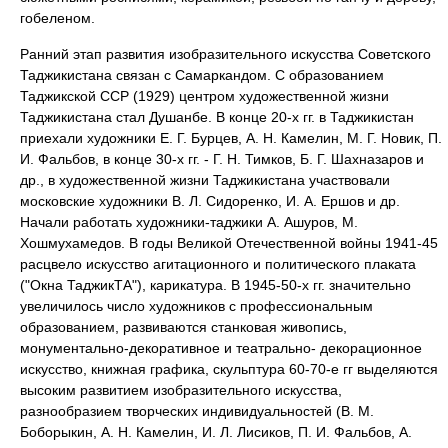
гобеленом.
Ранний этап развития изобразительного искусства Советского
Таджикистана связан с Самаркандом. С образованием
Таджикской ССР (1929) центром художественной жизни
Таджикистана стал Душанбе. В конце 20-х гг. в Таджикистан
приехали художники Е. Г. Бурцев, А. Н. Камелин, М. Г. Новик, П.
И. Фальбов, в конце 30-х гг. - Г. Н. Тимков, Б. Г. Шахназаров и
др., в художественной жизни Таджикистана участвовали
московские художники В. Л. Сидоренко, И. А. Ершов и др.
Начали работать художники-таджики А. Ашуров, М.
Хошмухамедов. В годы Великой Отечественной войны 1941-45
расцвело искусство агитационного и политического плаката
("Окна ТаджикТА"), карикатура. В 1945-50-х гг. значительно
увеличилось число художников с профессиональным
образованием, развиваются станковая живопись,
монументально-декоративное и театрально- декорационное
искусство, книжная графика, скульптура 60-70-е гг выделяются
высоким развитием изобразительного искусства,
разнообразием творческих индивидуальностей (В. М.
Боборыкин, А. Н. Камелин, И. Л. Лисиков, П. И. Фальбов, А.