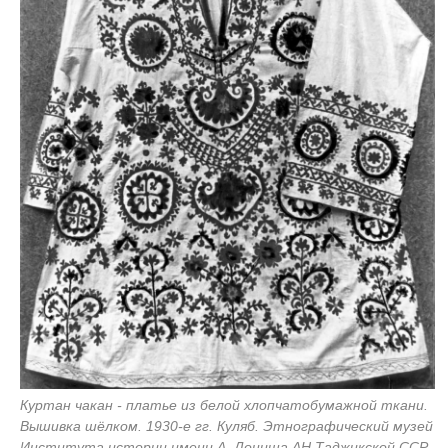
Куртан чакан - платье из белой хлопчатобумажной ткани.
Вышивка шёлком. 1930-е гг. Куляб. Этнографический музей
Института истории имени А. Дониша АН Таджикской ССР.