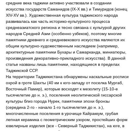
средние века таджики активно участвовали в создании
искусства государств Саманидов (IX-X вв.) и Тимуридов (конец
XIV-XV вв.). Художественная культура таджикского народа
развивалась как часть историко-культурного процесса
среднеазиатского региона и тесно связана с культурой других
народов Средней Азии (особенно узбеков), поэтому многие
памятники древнего и средневекового искусства являются их
общим культурно-художественным наследием (например,
архитектурные памятники Бухары и Самарканда, миниатюры,
произведения декоративно-прикладного искусства). В данной
статье названы лишь памятники, находящиеся в пределах
Таджикской ССР.
На территории Таджикистана обнаружены наскальные росписи
охрой в гроте Шахты (40 км к юго-западу от поселка Мургаб,
Восточный Памир), которые восходят к мезолиту (15-10-е
тысячелетие до н. э.), поселения неолитической гиссарской
культуры близ города Нурек, памятники эпохи бронзы
(середина 2-го - начало 1-го тысячелетия до н. э.),
многочисленные поселения в урочище Кайраккум, грубая
лепная керамика с геометрическим узором, простейших форм
ювелирные изделия (все - Северный Таджикистан), на юге, в