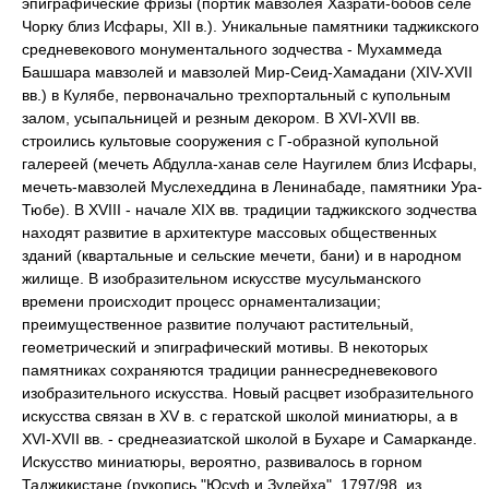
эпиграфические фризы (портик мавзолея Хазрати-бобов селе
Чорку близ Исфары, XII в.). Уникальные памятники таджикского
средневекового монументального зодчества - Мухаммеда
Башшара мавзолей и мавзолей Мир-Сеид-Хамадани (XIV-XVII
вв.) в Кулябе, первоначально трехпортальный с купольным
залом, усыпальницей и резным декором. В XVI-XVII вв.
строились культовые сооружения с Г-образной купольной
галереей (мечеть Абдулла-ханав селе Наугилем близ Исфары,
мечеть-мавзолей Муслехеддина в Ленинабаде, памятники Ура-
Тюбе). В XVIII - начале XIX вв. традиции таджикского зодчества
находят развитие в архитектуре массовых общественных
зданий (квартальные и сельские мечети, бани) и в народном
жилище. В изобразительном искусстве мусульманского
времени происходит процесс орнаментализации;
преимущественное развитие получают растительный,
геометрический и эпиграфический мотивы. В некоторых
памятниках сохраняются традиции раннесредневекового
изобразительного искусства. Новый расцвет изобразительного
искусства связан в XV в. с гератской школой миниатюры, а в
XVI-XVII вв. - среднеазиатской школой в Бухаре и Самарканде.
Искусство миниатюры, вероятно, развивалось в горном
Таджикистане (рукопись "Юсуф и Зулейха", 1797/98, из