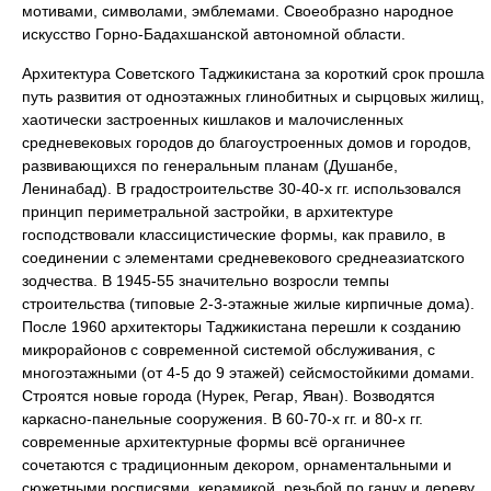
мотивами, символами, эмблемами. Своеобразно народное
искусство Горно-Бадахшанской автономной области.
Архитектура Советского Таджикистана за короткий срок прошла
путь развития от одноэтажных глинобитных и сырцовых жилищ,
хаотически застроенных кишлаков и малочисленных
средневековых городов до благоустроенных домов и городов,
развивающихся по генеральным планам (Душанбе,
Ленинабад). В градостроительстве 30-40-х гг. использовался
принцип периметральной застройки, в архитектуре
господствовали классицистические формы, как правило, в
соединении с элементами средневекового среднеазиатского
зодчества. В 1945-55 значительно возросли темпы
строительства (типовые 2-3-этажные жилые кирпичные дома).
После 1960 архитекторы Таджикистана перешли к созданию
микрорайонов с современной системой обслуживания, с
многоэтажными (от 4-5 до 9 этажей) сейсмостойкими домами.
Строятся новые города (Нурек, Регар, Яван). Возводятся
каркасно-панельные сооружения. В 60-70-х гг. и 80-х гг.
современные архитектурные формы всё органичнее
сочетаются с традиционным декором, орнаментальными и
сюжетными росписями, керамикой, резьбой по ганчу и дереву,