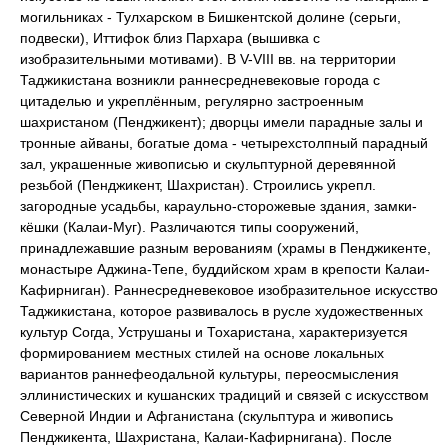
могильниках - Тулхарском в Бишкентской долине (серьги,
подвески), Иттифок близ Пархара (вышивка с
изобразительными мотивами). В V-VIII вв. на территории
Таджикистана возникли раннесредневековые города с
цитаделью и укреплённым, регулярно застроенным
шахристаном (Пенджикент); дворцы имели парадные залы и
тронные айваны, богатые дома - четырехстолпный парадный
зал, украшенные живописью и скульптурной деревянной
резьбой (Пенджикент, Шахристан). Строились укрепл.
загородные усадьбы, караульно-сторожевые здания, замки-
кёшки (Калаи-Муг). Различаются типы сооружений,
принадлежавшие разным верованиям (храмы в Пенджикенте,
монастыре Аджина-Тепе, буддийском храм в крепости Калаи-
Кафирниган). Раннесредневековое изобразительное искусство
Таджикистана, которое развивалось в русле художественных
культур Согда, Уструшаны и Тохаристана, характеризуется
формированием местных стилей на основе локальных
вариантов раннефеодальной культуры, переосмысления
эллинистических и кушанских традиций и связей с искусством
Северной Индии и Афганистана (скульптура и живопись
Пенджикента, Шахристана, Калаи-Кафирнигана). После