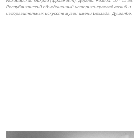
Искодарский михраб (фрагмент). Дерево. Резьба. 10 - 11 вв.
Республиканский объединенный историко-краеведческий и
изобразительных искусств музей имени Бехзада. Душанбе.