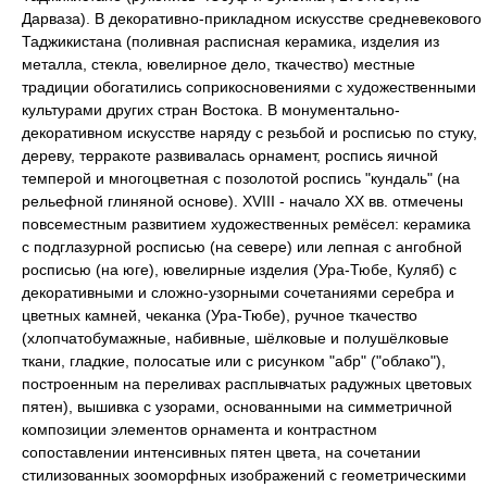
Дарваза). В декоративно-прикладном искусстве средневекового
Таджикистана (поливная расписная керамика, изделия из
металла, стекла, ювелирное дело, ткачество) местные
традиции обогатились соприкосновениями с художественными
культурами других стран Востока. В монументально-
декоративном искусстве наряду с резьбой и росписью по стуку,
дереву, терракоте развивалась орнамент, роспись яичной
темперой и многоцветная с позолотой роспись "кундаль" (на
рельефной глиняной основе). XVIII - начало XX вв. отмечены
повсеместным развитием художественных ремёсел: керамика
с подглазурной росписью (на севере) или лепная с ангобной
росписью (на юге), ювелирные изделия (Ура-Тюбе, Куляб) с
декоративными и сложно-узорными сочетаниями серебра и
цветных камней, чеканка (Ура-Тюбе), ручное ткачество
(хлопчатобумажные, набивные, шёлковые и полушёлковые
ткани, гладкие, полосатые или с рисунком "абр" ("облако"),
построенным на переливах расплывчатых радужных цветовых
пятен), вышивка с узорами, основанными на симметричной
композиции элементов орнамента и контрастном
сопоставлении интенсивных пятен цвета, на сочетании
стилизованных зооморфных изображений с геометрическими