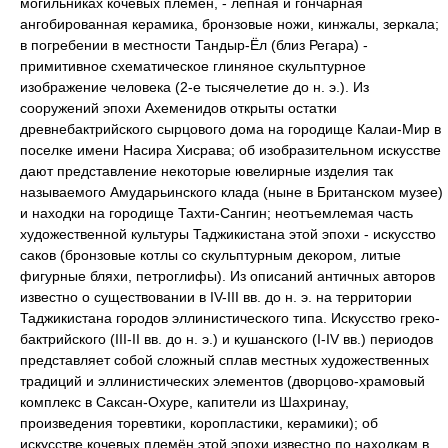
могильниках кочевых племён, - лепная и гончарная
ангобированная керамика, бронзовые ножи, кинжалы, зеркала;
в погребении в местности Тандыр-Ёл (близ Регара) -
примитивное схематическое глиняное скульптурное
изображение человека (2-е тысячелетие до н. э.). Из
сооружений эпохи Ахеменидов открыты остатки
древнебактрийского сырцового дома на городище Калаи-Мир в
поселке имени Насира Хисрава; об изобразительном искусстве
дают представление некоторые ювелирные изделия так
называемого Амударьинского клада (ныне в Британском музее)
и находки на городище Тахти-Сангин; неотъемлемая часть
художественной культуры Таджикистана этой эпохи - искусство
саков (бронзовые котлы со скульптурным декором, литые
фигурные бляхи, петроглифы). Из описаний античных авторов
известно о существовании в IV-III вв. до н. э. на территории
Таджикистана городов эллинистического типа. Искусство греко-
бактрийского (III-II вв. до н. э.) и кушанского (I-IV вв.) периодов
представляет собой сложный сплав местных художественных
традиций и эллинистических элементов (дворцово-храмовый
комплекс в Саксан-Охуре, капители из Шахринау,
произведения торевтики, коропластики, керамики); об
искусстве кочевых племён этой эпохи известно по находкам в