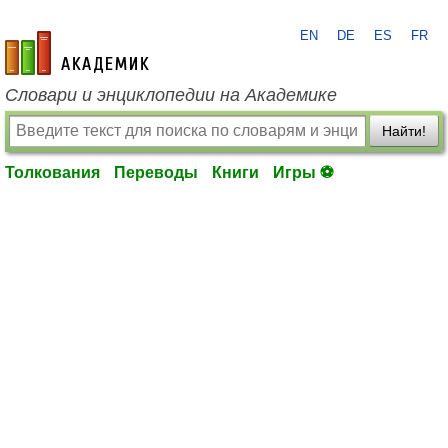
EN
DE
ES
FR
academic.ru
Словари и энциклопедии на Академике
Найти!
Толкования
Переводы
Книги
Игры ⚽