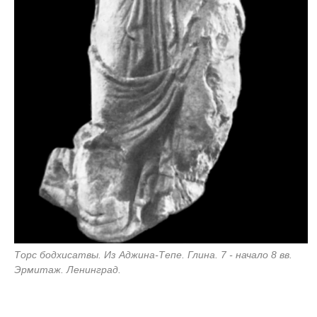
Торс бодхисатвы. Из Аджина-Тепе. Глина. 7 - начало 8 вв.
Эрмитаж. Ленинград.