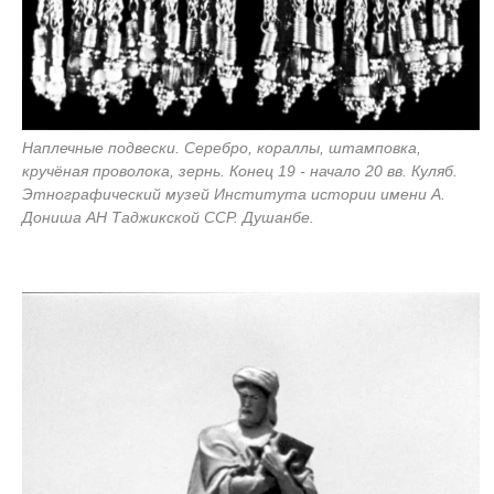
Наплечные подвески. Серебро, кораллы, штамповка,
кручёная проволока, зернь. Конец 19 - начало 20 вв. Куляб.
Этнографический музей Института истории имени А.
Дониша АН Таджикской ССР. Душанбе.