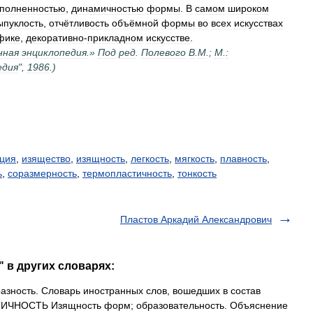
полненностью
,
динамичностью
формы
.
В
самом
широком
ыпуклость
,
отчётливость
объёмной
формы
во
всех
искусствах
фике
,
декоративно
-
прикладном
искусстве
.
нная
энциклопедия
.»
Под
ред
.
Полевого
В
.
М
.;
М
.
:
едия
",
1986
.)
ация
,
изящество
,
изящность
,
легкость
,
мягкость
,
плавность
,
ь
,
соразмерность
,
термопластичность
,
тонкость
Пластов Аркадий Александрович
 в других словарях:
зность. Словарь иностранных слов, вошедших в состав
АСТИЧНОСТЬ Изящность форм; образовательность. Объяснение