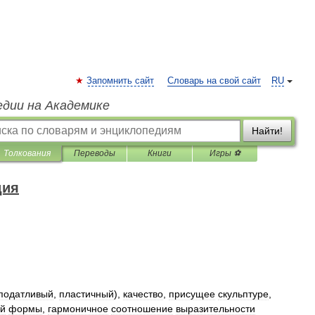
Запомнить сайт
Словарь на свой сайт
RU
едии на Академике
Найти!
Толкования
Переводы
Книги
Игры ⚽
дия
податливый
,
пластичный
),
качество
,
присущее
скульптуре
,
й
формы
,
гармоничное
соотношение
выразительности