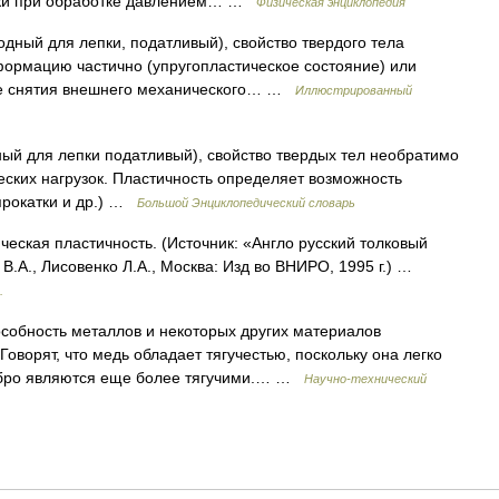
овки при обработке давлением… …
Физическая энциклопедия
годный для лепки, податливый), свойство твердого тела
ормацию частично (упругопластическое состояние) или
сле снятия внешнего механического… …
Иллюстрированный
одный для лепки податливый), свойство твердых тел необратимо
ских нагрузок. Пластичность определяет возможность
прокатки и др.) …
Большой Энциклопедический словарь
ческая пластичность. (Источник: «Англо русский толковый
В.А., Лисовенко Л.А., Москва: Изд во ВНИРО, 1995 г.) …
.
бность металлов и некоторых других материалов
оворят, что медь обладает тягучестью, поскольку она легко
еребро являются еще более тягучими.… …
Научно-технический