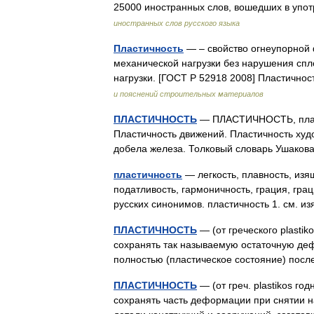
25000 иностранных слов, вошедших в упот
иностранных слов русского языка
Пластичность
— – свойство огнеупорной
механической нагрузки без нарушения спл
нагрузки. [ГОСТ Р 52918 2008] Пластично
и пояснений строительных материалов
ПЛАСТИЧНОСТЬ
— ПЛАСТИЧНОСТЬ, пластич
Пластичность движений. Пластичность худ
добела железа. Толковый словарь Ушаков
пластичность
— легкость, плавность, изя
податливость, гармоничность, грация, грац
русских синонимов. пластичность 1. см. 
ПЛАСТИЧНОСТЬ
— (от греческого plastik
сохранять так называемую остаточную деф
полностью (пластическое состояние) по
ПЛАСТИЧНОСТЬ
— (от греч. plastikos го
сохранять часть деформации при снятии н