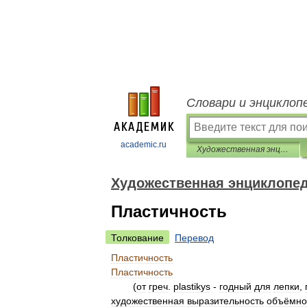
Словари и энциклоп
academic.ru
Художественная энциклопедия
Художественная энциклопе
Пластичность
Толкование
Перевод
Пластичность
Пластичность
(
от
греч
.
plastikуs
-
годный
для
лепки
,
художественная
выразительность
объёмно