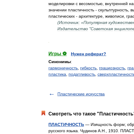
моделировки
с
весомостью
,
внутренней
на
значении
пластичность
-
скульптурность
,
в
пластических
-
архитектуре
,
живописи
,
гра
(
Источник:
«
Популярная
художестве
Издательство
"
Советская
энциклоп
.
Игры ⚽
Нужен реферат?
Синонимы
:
гармоничность
,
гибкость
,
грациозность
,
гр
пластика
,
податливость
,
сверхпластичност
Пластические искусства
Смотреть что такое "Пластичность"
ПЛАСТИЧНОСТЬ
— Изящность форм; обра
русского языка. Чудинов А.Н., 1910. ПЛ