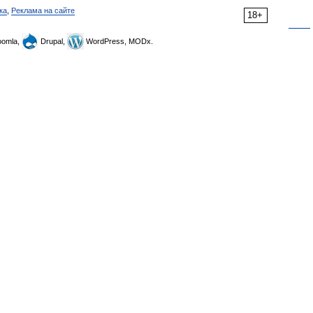
ка
,
Реклама на сайте
18+
omla,
Drupal,
WordPress, MODx.