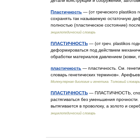
детали конструкций и сооружений, загот
Пластичность
— (от греческого plastikos 
сохранять так называемую остаточную деф
полностью (пластическое состояние) по
энциклопедический словарь
ПЛАСТИЧНОСТЬ
— (от греч. plastikos г
деформироваться под действием механиче
обработки материалов давлением (ковки, 
пластичность
— пластичность. См. генети
словарь генетических терминов». Арефьев 
Молекулярная биология и генетика. Толковый словарь
ПЛАСТИЧНОСТЬ
— ПЛАСТИЧНОСТЬ, спосо
растягиваться без уменьшения прочности. Г
вытягивается в проволоку, а золото и с
энциклопедический словарь