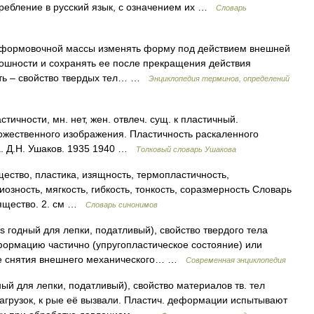
ребление в русский язык, с означением их …
Словарь
 формовочной массы изменять форму под действием внешней
ошности и сохранять ее после прекращения действия
сть – свойство твердых тел… …
Энциклопедия терминов, определений
ности, мн. нет, жен. отвлеч. сущ. к пластичный.
ожественного изображения. Пластичность раскаленного
а. Д.Н. Ушаков. 1935 1940 …
Толковый словарь Ушакова
щество, пластика, изящность, термопластичность,
иозность, мягкость, гибкость, тонкость, соразмерность Словарь
изящество. 2. см …
Словарь синонимов
os годный для лепки, податливый), свойство твердого тела
ормацию частично (упругопластическое состояние) или
сле снятия внешнего механического… …
Современная энциклопедия
дный для лепки, податливый), свойство материалов тв. тел
агрузок, к рые её вызвали. Пластич. деформации испытывают