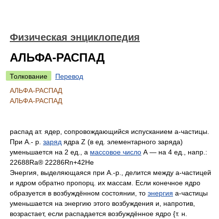
Физическая энциклопедия
АЛЬФА-РАСПАД
Толкование
Перевод
АЛЬФА-РАСПАД
АЛЬФА-РАСПАД
распад ат. ядер, сопровождающийся испусканием a-частицы.
При А.- р.
заряд
ядра Z (в ед. элементарного заряда)
уменьшается на 2 ед., а
массовое число
А — на 4 ед., напр.:
22688Ra® 22286Rn+42Нe
Энергия, выделяющаяся при А.-р., делится между a-частицей
и ядром обратно пропорц. их массам. Если конечное ядро
образуется в возбуждённом состоянии, то
энергия
a-частицы
уменьшается на энергию этого возбуждения и, напротив,
возрастает, если распадается возбуждённое ядро {т. н.