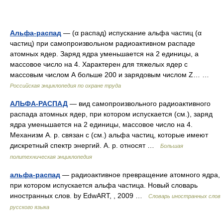
Альфа-распад
— (α распад) испускание альфа частиц (α
частиц) при самопроизвольном радиоактивном распаде
атомных ядер. Заряд ядра уменьшается на 2 единицы, а
массовое число на 4. Характерен для тяжелых ядер с
массовым числом А больше 200 и зарядовым числом Z… …
Российская энциклопедия по охране труда
АЛЬФА-РАСПАД
— вид самопроизвольного радиоактивного
распада атомных ядер, при котором испускается (см.), заряд
ядра уменьшается на 2 единицы, массовое число на 4.
Механизм А. р. связан с (см.) альфа частиц, которые имеют
дискретный спектр энергий. А. р. относят …
Большая
политехническая энциклопедия
альфа-распад
— радиоактивное превращение атомного ядра,
при котором испускается альфа частица. Новый словарь
иностранных слов. by EdwART, , 2009 …
Словарь иностранных слов
русского языка