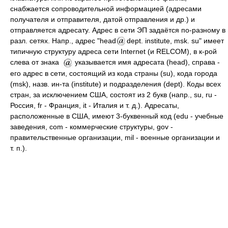
снабжается сопроводительной информацией (адресами
получателя и отправителя, датой отправления и др.) и
отправляется адресату. Адрес в сети ЭП задаётся по-разному в
разл. сетях. Напр., адрес "head
dept. institute, msk. su" имеет
типичную структуру адреса сети Internet (и RELCOM), в к-рой
слева от знака
указывается имя адресата (head), справа -
его адрес в сети, состоящий из кода страны (su), кода города
(msk), назв. ин-та (institute) и подразделения (dept). Коды всех
стран, за исключением США, состоят из 2 букв (напр., su, ru -
Россия, fr - Франция, it - Италия и т. д.). Адресаты,
расположенные в США, имеют 3-буквенный код (edu - учебные
заведения, com - коммерческие структуры, gov -
правительственные организации, mil - военные организации и
т. п.).