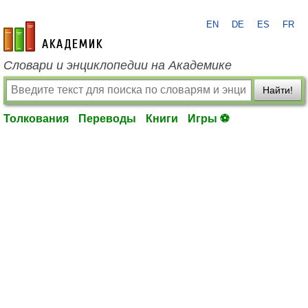
EN
DE
ES
FR
academic.ru
Словари и энциклопедии на Академике
Найти!
Толкования
Переводы
Книги
Игры ⚽