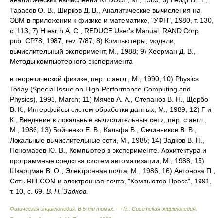
Тарасов О. В., Ширков Д. В., Аналитические вычисления на
ЭВМ в приложении к физике и математике, "УФН", 1980, т. 130,
с. 113; 7) H ear h А. С., REDUCE User's Manual, RAND Corp..
pub. CP78, 1987, rev. 7/87; 8) Компьютеры, модели,
вычислительный эксперимент, М., 1988; 9) Хеерман Д. В.,
Методы компьютерного эксперимента
в теоретической физике, пер. с англ., M., 1990; 10) Physics
Today (Special Issue on High-Performance Computing and
Physics), 1993, March; 11) Мячев А. А., Степанов В. H., Щербо
В. К., Интерфейсы систем обработки данных, M., 1989; 12) Г и
К., Введение в локальные вычислительные сети, пер. с англ.,
M., 1986; 13) Бойченко E. В., Кальфа В., Овчинников В. В.,
Локальные вычислительные сети, M., 1985; 14) Задков В. H.,
Пономарев Ю. В., Компьютер в эксперименте. Архитектура и
программные средства систем автоматизации, M., 1988; 15)
Шварцман В. О., Электронная почта, M., 1986; 16) Антонова П.,
Сеть RELCOM и электронная почта, "Компьютер Пресс", 1991,
т. 10, с. 69.
В. H. Задков.
Физическая энциклопедия. В 5-ти томах. — М.: Советская энциклопедия
.