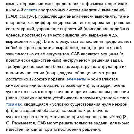
компьютерные системы предоставляют физикам-теоретикам
широкий
спектр
программных систем аналитич. вычислений
(CAB), см. [3-6], позволяющих аналитически выполнять, такие
операции, как дифференцирование, интегрирование, решение
систем ур-ний, упрощение выражений (приведение подобных
членов, подстановку вместо символа или выражения др.
выражения и т. д.). В итоге результат вычисления представляет
собой нек-рое аналитич. выражение, напр, ф-цию с явной
зависимостью от её аргументов. CAB являются мощным (и
практически единственным) инструментом решения задач,
требующих непомерно больших затрат ручного труда при их
аналитич. решении (напр., задача обращения матрицы
достаточно высокого порядка,
элементы
к-рой являются
символами или алгебраич. выражениями), или задач, очень
чувствительных к потере точности при их численном решении
(напр., задача анализа устойчивости плазмы в установке типа
токамак
, сводящаяся к условию существования нуля нек-рой
ф-ции в заданной области, положение к-рого очень
чувствительно к потере точности при численных расчётах) [3,
6]. Разумеется, CAB могут решать только те задачи, для к-рых
известен чёткий алгоритм построения решения.