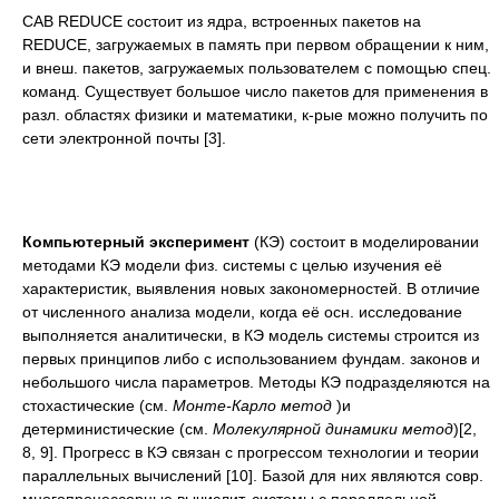
CAB REDUCE состоит из ядра, встроенных пакетов на
REDUCE, загружаемых в память при первом обращении к ним,
и внеш. пакетов, загружаемых пользователем с помощью спец.
команд. Существует большое число пакетов для применения в
разл. областях физики и математики, к-рые можно получить по
сети электронной почты [3].
Компьютерный эксперимент
(КЭ) состоит в моделировании
методами КЭ модели физ. системы с целью изучения её
характеристик, выявления новых закономерностей. В отличие
от численного анализа модели, когда её осн. исследование
выполняется аналитически, в КЭ модель системы строится из
первых принципов либо с использованием фундам. законов и
небольшого числа параметров. Методы КЭ подразделяются на
стохастические (см.
Монте-Карло метод
)и
детерминистические (см.
Молекулярной динамики метод
)[2,
8, 9]. Прогресс в КЭ связан с прогрессом технологии и теории
параллельных вычислений [10]. Базой для них являются совр.
многопроцессорные вычислит, системы с параллельной