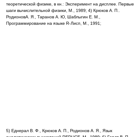
теоретической физике, в кн.: Эксперимент на дисплее. Первые
шаги вычислительной физики, M., 1989; 4) Крюков А. П..
РодионовА. Я., Таранов А. Ю, Шаблыгин E. M.,
Программирование на языке R-Лисп, M., 1991;
5) Еднерал В. Ф., Крюков А. П., Родионов А. Я., Язык
аналитических вычислений REDUCE, M., 1989; 6) Гердт В. П.,