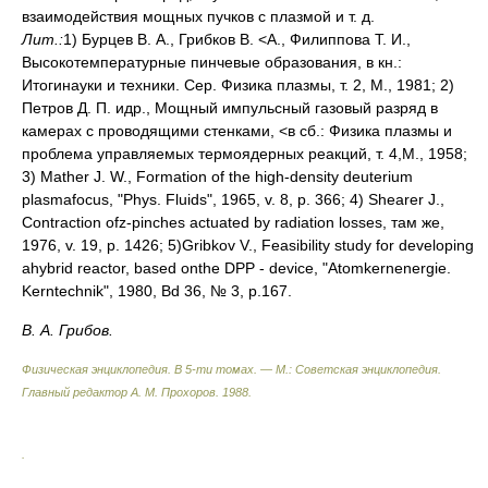
взаимодействия мощных пучков с плазмой и т. д.
Лит.:
1) Бурцев В. А., Грибков В. <А., Филиппова Т. И.,
Высокотемпературные пинчевые образования, в кн.:
Итогинауки и техники. Сер. Физика плазмы, т. 2, М., 1981; 2)
Петров Д. П. идр., Мощный импульсный газовый разряд в
камерах с проводящими стенками, <в сб.: Физика плазмы и
проблема управляемых термоядерных реакций, т. 4,М., 1958;
3) Мathеr J. W., Formation of the high-density deuterium
plasmafocus, "Phys. Fluids", 1965, v. 8, p. 366; 4) Shearer J.,
Contraction ofz-pinches actuated by radiation losses, там же,
1976, v. 19, p. 1426; 5)Gribkоv V., Feasibility study for developing
ahybrid reactor, based onthe DPP - device, "Atomkernеnergie.
Kerntechnik", 1980, Bd 36, № 3, p.167.
В. А. Грибов.
Физическая энциклопедия. В 5-ти томах. — М.: Советская энциклопедия
.
Главный редактор А. М. Прохоров
.
1988
.
.