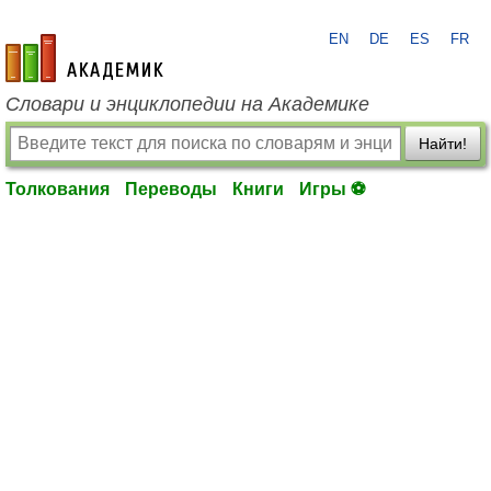
EN
DE
ES
FR
academic.ru
Словари и энциклопедии на Академике
Найти!
Толкования
Переводы
Книги
Игры ⚽