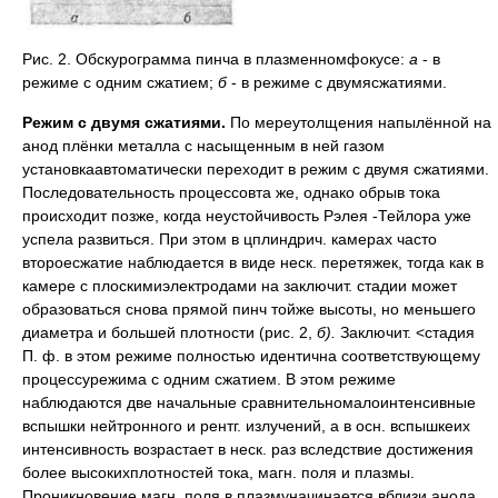
Рис. 2. Обскурограмма пинча в плазменномфокусе:
а
- в
режиме с одним сжатием;
б
- в режиме с двумясжатиями.
Режим с двумя сжатиями.
По мереутолщения напылённой на
анод плёнки металла с насыщенным в ней газом
установкаавтоматически переходит в режим с двумя сжатиями.
Последовательность процессовта же, однако обрыв тока
происходит позже, когда неустойчивость Рэлея -Тейлора уже
успела развиться. При этом в цплиндрич. камерах часто
второесжатие наблюдается в виде неск. перетяжек, тогда как в
камере с плоскимиэлектродами на заключит. стадии может
образоваться снова прямой пинч тойже высоты, но меньшего
диаметра и большей плотности (рис. 2,
б).
Заключит. <стадия
П. ф. в этом режиме полностью идентична соответствующему
процессурежима с одним сжатием. В этом режиме
наблюдаются две начальные сравнительномалоинтенсивные
вспышки нейтронного и рентг. излучений, а в осн. вспышкеих
интенсивность возрастает в неск. раз вследствие достижения
более высокихплотностей тока, магн. поля и плазмы.
Проникновение магн. поля в плазмуначинается вблизи анода,