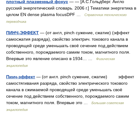
плотный плазменный фокус
— — [А.С.Гольдберг. Англо
русский энергетический словарь. 2006 г.] Тематики энергетика в
целом EN dense plasma focusDPF …
Справочник технического
переводчика
ПИНЧ-ЭФФЕКТ
— (от англ, pinch сужение, сжатие) (эффект
самосжатия разряда), свойство электрич. токового канала в
проводящей среде уменьшать своё сечение под действием
собственного, порождаемого самим током, магнитного поля.
Впервые это явление описано в 1934… …
Физическая
энциклопедия
Пинч-эффект
— (от англ. pinch сужение, сжатие) эффект
самостягивания разряда, свойство электрического токового
канала в сжимаемой проводящей среде уменьшать своё
сечение под действием собственного, порождаемого самим
током, магнитного поля. Впервые это …
Большая советская
энциклопедия