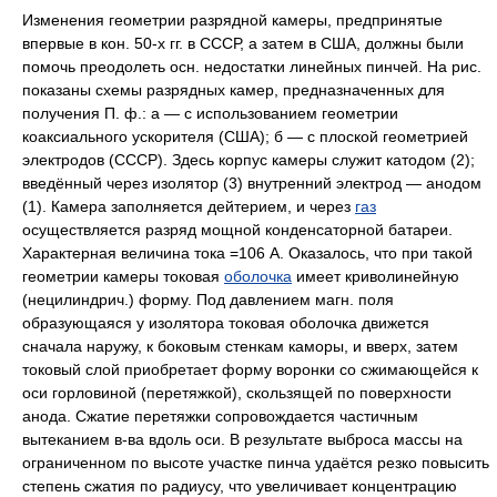
Изменения геометрии разрядной камеры, предпринятые
впервые в кон. 50-х гг. в СССР, а затем в США, должны были
помочь преодолеть осн. недостатки линейных пинчей. На рис.
показаны схемы разрядных камер, предназначенных для
получения П. ф.: а — с использованием геометрии
коаксиального ускорителя (США); б — с плоской геометрией
электродов (СССР). Здесь корпус камеры служит катодом (2);
введённый через изолятор (3) внутренний электрод — анодом
(1). Камера заполняется дейтерием, и через
газ
осуществляется разряд мощной конденсаторной батареи.
Характерная величина тока =106 А. Оказалось, что при такой
геометрии камеры токовая
оболочка
имеет криволинейную
(нецилиндрич.) форму. Под давлением магн. поля
образующаяся у изолятора токовая оболочка движется
сначала наружу, к боковым стенкам каморы, и вверх, затем
токовый слой приобретает форму воронки со сжимающейся к
оси горловиной (перетяжкой), скользящей по поверхности
анода. Сжатие перетяжки сопровождается частичным
вытеканием в-ва вдоль оси. В результате выброса массы на
ограниченном по высоте участке пинча удаётся резко повысить
степень сжатия по радиусу, что увеличивает концентрацию