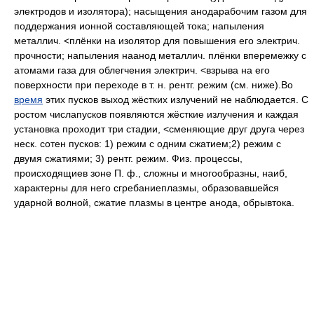
электродов и изолятора); насыщения анодарабочим газом для
поддержания ионной составляющей тока; напыления
металлич. <плёнки на изолятор для повышения его электрич.
прочности; напыления наанод металлич. плёнки вперемежку с
атомами газа для облегчения электрич. <взрыва на его
поверхности при переходе в т. н. рентг. режим (см. ниже).Во
время
этих пусков выход жёстких излучений не наблюдается. С
ростом числапусков появляются жёсткие излучения и каждая
установка проходит три стадии, <сменяющие друг друга через
неск. сотен пусков: 1) режим с одним сжатием;2) режим с
двумя сжатиями; 3) рентг. режим. Физ. процессы,
происходящиев зоне П. ф., сложны и многообразны, наиб,
характерны для него сгребаниеплазмы, образовавшейся
ударной волной, сжатие плазмы в центре анода, обрывтока.