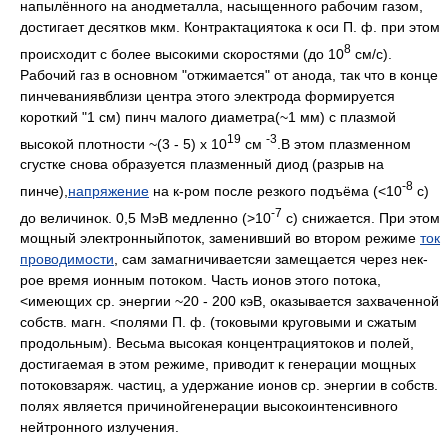
напылённого на анодметалла, насыщенного рабочим газом,
достигает десятков мкм. Контрактациятока к оси П. ф. при этом
8
происходит с более высокими скоростями (до 10
см/с).
Рабочий газ в основном "отжимается" от анода, так что в конце
пинчеваниявблизи центра этого электрода формируется
короткий "1 см) пинч малого диаметра(~1 мм) с плазмой
19
-3
высокой плотности ~(3 - 5) х 10
см
.В этом плазменном
сгустке снова образуется плазменный диод (разрыв на
-8
пинче),
напряжение
на к-ром после резкого подъёма (<10
с)
-7
до величинок. 0,5 МэВ медленно (>10
с) снижается. При этом
мощный электронныйпоток, заменивший во втором режиме
ток
проводимости
, сам замагничиваетсяи замещается через нек-
рое время ионным потоком. Часть ионов этого потока,
<имеющих ср. энергии ~20 - 200 кэВ, оказывается захваченной
собств. магн. <полями П. ф. (токовыми круговыми и сжатым
продольным). Весьма высокая концентрациятоков и полей,
достигаемая в этом режиме, приводит к генерации мощных
потоковзаряж. частиц, а удержание ионов ср. энергии в собств.
полях является причинойгенерации высокоинтенсивного
нейтронного излучения.