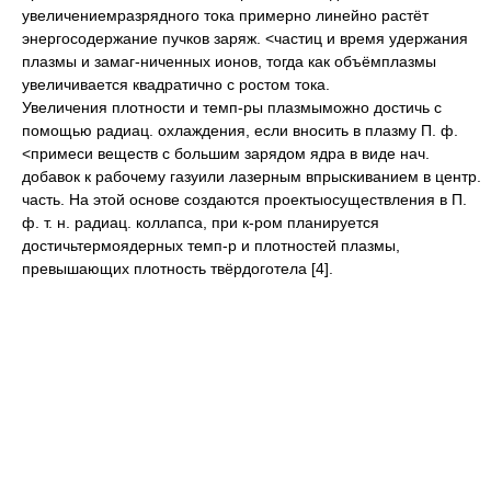
увеличениемразрядного тока примерно линейно растёт
энергосодержание пучков заряж. <частиц и время удержания
плазмы и замаг-ниченных ионов, тогда как объёмплазмы
увеличивается квадратично с ростом тока.
Увеличения плотности и темп-ры плазмыможно достичь с
помощью радиац. охлаждения, если вносить в плазму П. ф.
<примеси веществ с большим зарядом ядра в виде нач.
добавок к рабочему газуили лазерным впрыскиванием в центр.
часть. На этой основе создаются проектыосуществления в П.
ф. т. н. радиац. коллапса, при к-ром планируется
достичьтермоядерных темп-р и плотностей плазмы,
превышающих плотность твёрдоготела [4].