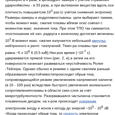
ударнойволны - в 33 раза, а при вытекании вещества вдоль оси
3
плотность повышаетсяв 10
раз (с учётом снижения энтропии).
Размеры камеры и индуктивностьвнеш. цепи выбирают такими,
чтобы момент макс. сжатия плазмы вблизи осиz совпал с
моментом макс. значения тока. При этом ТПО так сжимается,
чтоотношение её нач. радиуса к конечному достигает величины
3
10
.В момент макс. сжатия излучается небольшой
импульс
нейтронного и рентг. <излучений. Темп-pa плазмы при этом
6
-7
равна ~5 х 10
К (0,5 кэВ).Нек-рое время (~10
с)
удерживается прямой ппнч (рис. 2,
а
),а затем на его
поверхности начинает развиваться неустойчивость Ролея
-Тейлора. Однако обычно в режиме с одним сжатием раньше
образования неустойчивостипроисходит обрыв тока,
сопровождающийся резким увеличением напряжения напинче
(в 10 - 100 раз) вследствие быстрого увеличения аномального
сопротивленияплазмы в области скин-слоя за счёт
микротурбулентности. Разорвавшаяся частьпинча становится
плазменным диодом, на к-ром происходит
ускорение
5
6
электроновк аноду и ионов к катоду до энергий ~10
- 10
эВ.
<Когда происходит обрыв тока, то
скорость
электронов