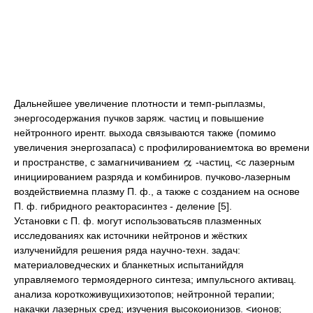
Дальнейшее увеличение плотности и темп-рыплазмы,
энергосодержания пучков заряж. частиц и повышение
нейтронного ирентг. выхода связываются также (помимо
увеличения энергозапаса) с профилированиемтока во времени
и пространстве, с замагничиванием
-частиц, <с лазерным
инициированием разряда и комбиниров. пучково-лазерным
воздействиемна плазму П. ф., а также с созданием на основе
П. ф. гибридного реакторасинтез - деление [5].
Установки с П. ф. могут использоватьсяв плазменных
исследованиях как источники нейтронов и жёстких
излученийдля решения ряда научно-техн. задач:
материаловедческих и бланкетных испытанийдля
управляемого термоядерного синтеза; импульсного активац.
анализа короткоживущихизотопов; нейтронной терапии;
накачки лазерных сред; изучения высокоионизов. <ионов;