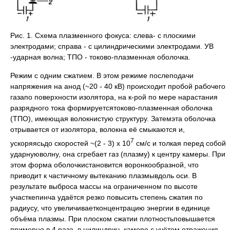
Рис. 1. Схема плазменного фокуса: слева- с плоскими
электродами; справа - с цилиндрическими электродами. УВ
-ударная волна; ТПО - токово-плазменная оболочка.
Режим с одним сжатием. В этом режиме послеподачи
напряжения на анод (~20 - 40 кВ) происходит пробой рабочего
газапо поверхности изолятора, на к-рой по мере нарастания
разрядного тока формируетсятоково-плазменная оболочка
(ТПО), имеющая волокнистую структуру. Затемэта оболочка
отрывается от изолятора, волокна её смыкаются и,
7
ускоряясьдо скоростей ~(2 - 3) х 10
см/с и толкая перед собой
ударнуюволну, она сгребает газ (плазму) к центру камеры. При
этом форма оболочкистановится воронкообразной, что
приводит к частичному вытеканию плазмывдоль оси. В
результате выброса массы на ограниченном по высоте
участкепинча удаётся резко повысить степень сжатия по
радиусу, что увеличиваетконцентрацию энергии в единице
объёма плазмы. При плоском сжатии плотностьповышается
примерно в 4 раза, в цилиндрич. камере с учётом отражения