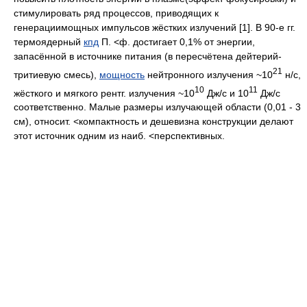
стимулировать ряд процессов, приводящих к
генерациимощных импульсов жёстких излучений [1]. В 90-е гг.
термоядерный
кпд
П. <ф. достигает 0,1% от энергии,
запасённой в источнике питания (в пересчётена дейтерий-
21
тритиевую смесь),
мощность
нейтронного излучения ~10
н/с,
10
11
жёсткого и мягкого рентг. излучения ~10
Дж/с и 10
Дж/с
соответственно. Малые размеры излучающей области (0,01 - 3
см), относит. <компактность и дешевизна конструкции делают
этот источник одним из наиб. <перспективных.