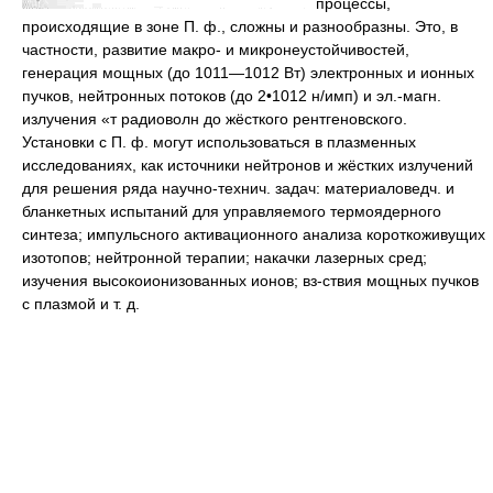
процессы,
происходящие в зоне П. ф., сложны и разнообразны. Это, в
частности, развитие макро- и микронеустойчивостей,
генерация мощных (до 1011—1012 Вт) электронных и ионных
пучков, нейтронных потоков (до 2•1012 н/имп) и эл.-магн.
излучения «т радиоволн до жёсткого рентгеновского.
Установки с П. ф. могут использоваться в плазменных
исследованиях, как источники нейтронов и жёстких излучений
для решения ряда научно-технич. задач: материаловедч. и
бланкетных испытаний для управляемого термоядерного
синтеза; импульсного активационного анализа короткоживущих
изотопов; нейтронной терапии; накачки лазерных сред;
изучения высокоионизованных ионов; вз-ствия мощных пучков
с плазмой и т. д.