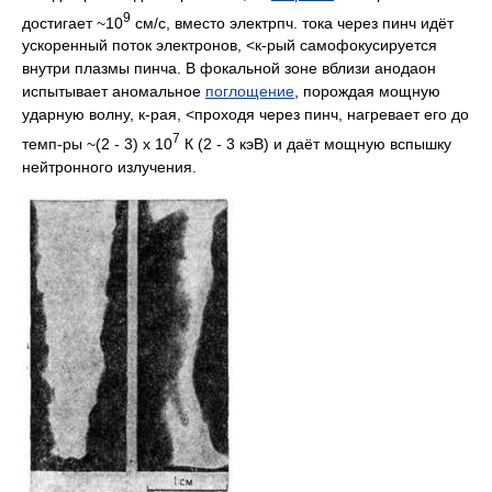
9
достигает ~10
см/с, вместо электрпч. тока через пинч идёт
ускоренный поток электронов, <к-рый самофокусируется
внутри плазмы пинча. В фокальной зоне вблизи анодаон
испытывает аномальное
поглощение
, порождая мощную
ударную волну, к-рая, <проходя через пинч, нагревает его до
7
темп-ры ~(2 - 3) х 10
К (2 - 3 кэВ) и даёт мощную вспышку
нейтронного излучения.