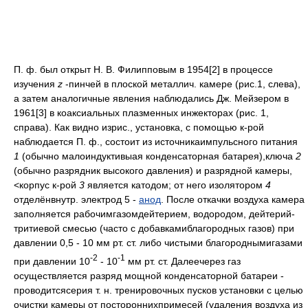
П. ф. был открыт Н. В. Филипповым в 1954[2] в процессе
изучения
z
-пинчей в плоской металлич. камере (рис.1, слева),
а затем аналогичные явления наблюдались Дж. Мейзером в
1961[3] в коаксиальных плазменных инжекторах (рис. 1,
справа). Как видно изрис., установка, с помощью к-рой
наблюдается П. ф., состоит из источникаимпульсного питания
1
(обычно малоиндуктивыая конденсаторная батарея),ключа
2
(обычно разрядник высокого давления) и разрядной камеры,
<корпус к-рой
3
является катодом; от него изолятором
4
отделёнвнутр. электрод 5 -
анод
. После откачки воздуха камера
заполняется рабочимгазомдейтерием, водородом, дейтерий-
тритиевой смесью (часто с добавкамиблагородных газов) при
давлении 0,5 - 10 мм рт. ст. либо чистыми благороднымигазами
-2
-1
при давлении 10
- 10
мм рт. ст. Далеечерез газ
осуществляется разряд мощной конденсаторной батареи -
проводитсясерия т. н. тренировочных пусков установки с целью
очистки камеры от постороннихпримесей (удаления воздуха из