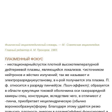
Физический энциклопедический словарь. — М.: Советская энциклопедия
.
Главный редактор А. М. Прохоров
.
1983
.
ПЛАЗМЕННЫЙ ФОКУС
- нестационарныйсгусток плотной высокотемпературной
дейтериевой плазмы, являющийся локализов. <источником
нейтронов и жёстких излучений; так же называют и
электроразряднуюустановку, в к-рой получается эта плазма. П.
ф. относится к разряду пинчей(см.
Пиич-эффект);
образуется
в области кумуляции токовой оболочкина оси газоразрядной
камеры спец. конструкции, вследствие чего, в отличиеот
z
-пинча, приобретает нецилиндрическую (обычно
воронкообразную)форму. Благодаря этому удаётся резко
повысить плотность энергии в плазме(эффект фокусировки) и