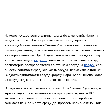
H. может существенно влиять на ряд физ. явлений. Напр., у
жидкости, налитой в сосуд, силы межмолекулярного
взаимодействия, малые в "земных" условиях по сравнению с
силами давления, обусловленными весомостью, влияют только
на форму мениска. При H. действие этих сил приводит к тому,
что смачивающая
жидкость
, помещённая в закрытый сосуд,
равномерно распределяется по стенкам сосуда, а
воздух
, если
он есть, занимает среднюю часть сосуда, несмачивающая же
жидкость принимает в сосуде форму шара. Капли вылившейся
из сосуда жидкости тоже стягиваются в шарики.
Вследствие значит. отличия условий H. от "земных" условий, в
к-рых создаются и отлаживаются приборы и агрегаты ИСЗ,
космич. летат. аппаратов и их ракет-носителей, проблема H.
занимает важное место среди др. проблем космонавтики. Так,