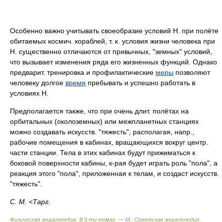
Особенно важно учитывать своеобразие условий H. при полёте
обитаемых космич. кораблей, т. к. условия жизни человека при
H. существенно отличаются от привычных, "земных" условий,
что вызывает изменения ряда его жизненных функций. Однако
предварит. тренировка и профилактические
меры
позволяют
человеку долгое
время
пребывать и успешно работать в
условиях H.
Предполагается также, что при очень длит. полётах на
орбитальных (околоземных) или межпланетных станциях
можно создавать искусств. "тяжесть", располагая, напр.,
рабочие помещения в кабинах, вращающихся вокруг центр.
части станции. Тела в этих кабинах будут прижиматься к
боковой поверхности кабины, к-рая будет играть роль "пола", а
реакция этого "пола", приложенная к телам, и создаст искусств.
"тяжесть".
С. М. <Тарг.
Физическая энциклопедия. В 5-ти томах. — М.: Советская энциклопедия
.