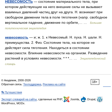
НЕВЕСОМОСТЬ
— состояние материального тела, при
котором действующие на него внешние силы не вызывают
взаимных давлений частиц друг на друга. Н. возникает при
свободном движении тела в поле тяготения (напр. свободное
вертикальное падение, движение по орбите,… …
Большая
политехническая энциклопедия
невесомость
— и; ж. 1. к Невесомый. Н. пуха. Н. шали. Н.
преимущества. 2. Физ. Состояние тела, на которое не
действует сила тяготения. Находиться в состоянии
невесомости. Влияние невесомости на организм. Разведение
растений в условиях невесомости. * * *… …
Энциклопедический
словарь
© Академик, 2000-2026
18+
Обратная связь:
Техподдержка
,
Реклама на сайте
👣 Путешествия
Экспорт словарей на сайты
, сделанные на PHP,
Joomla,
Drupal,
WordPress, MODx.