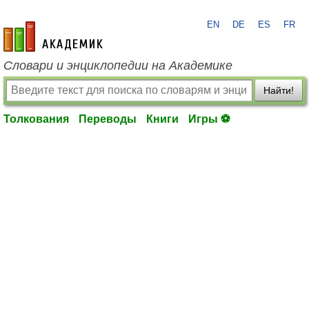
EN
DE
ES
FR
academic.ru
Словари и энциклопедии на Академике
Найти!
Толкования
Переводы
Книги
Игры ⚽