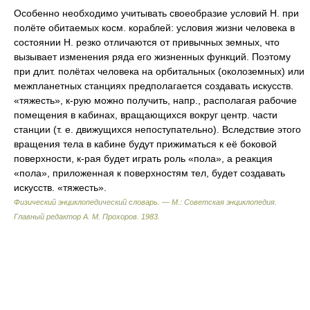
Особенно необходимо учитывать своеобразие условий Н. при
полёте обитаемых косм. кораблей: условия жизни человека в
состоянии Н. резко отличаются от привычных земных, что
вызывает изменения ряда его жизненных функций. Поэтому
при длит. полётах человека на орбитальных (околоземных) или
межпланетных станциях предполагается создавать искусств.
«тяжесть», к-рую можно получить, напр., располагая рабочие
помещения в кабинах, вращающихся вокруг центр. части
станции (т. е. движущихся непоступательно). Вследствие этого
вращения тела в кабине будут прижиматься к её боковой
поверхности, к-рая будет играть роль «пола», а реакция
«пола», приложенная к поверхностям тел, будет создавать
искусств. «тяжесть».
Физический энциклопедический словарь. — М.: Советская энциклопедия
.
Главный редактор А. М. Прохоров
.
1983
.