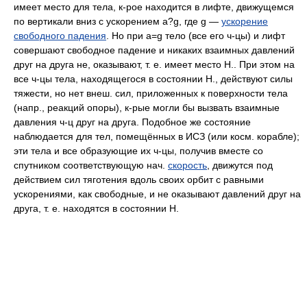
имеет место для тела, к-рое находится в лифте, движущемся
по вертикали вниз с ускорением a?g, где g —
ускорение
свободного падения
. Но при a=g тело (все его ч-цы) и лифт
совершают свободное падение и никаких взаимных давлений
друг на друга не, оказывают, т. е. имеет место Н.. При этом на
все ч-цы тела, находящегося в состоянии Н., действуют силы
тяжести, но нет внеш. сил, приложенных к поверхности тела
(напр., реакций опоры), к-рые могли бы вызвать взаимные
давления ч-ц друг на друга. Подобное же состояние
наблюдается для тел, помещённых в ИСЗ (или косм. корабле);
эти тела и все образующие их ч-цы, получив вместе со
спутником соответствующую нач.
скорость
, движутся под
действием сил тяготения вдоль своих орбит с равными
ускорениями, как свободные, и не оказывают давлений друг на
друга, т. е. находятся в состоянии Н.