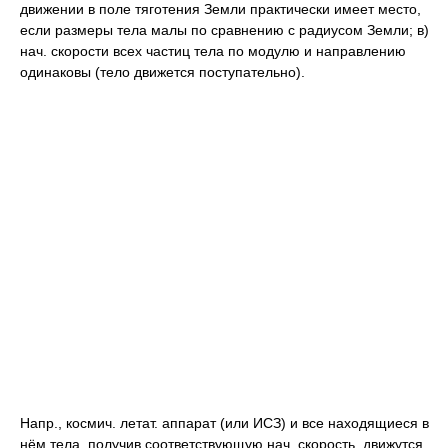
движении в поле тяготения Земли практически имеет место,
если размеры тела малы по сравнению с радиусом Земли; в)
нач. скорости всех частиц тела по модулю и направлению
одинаковы (тело движется поступательно).
Напр., космич. летат. аппарат (или ИСЗ) и все находящиеся в
нём тела, получив соответствующую нач. скорость, движутся