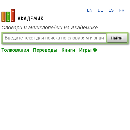
EN
DE
ES
FR
academic.ru
Словари и энциклопедии на Академике
Найти!
Толкования
Переводы
Книги
Игры ⚽