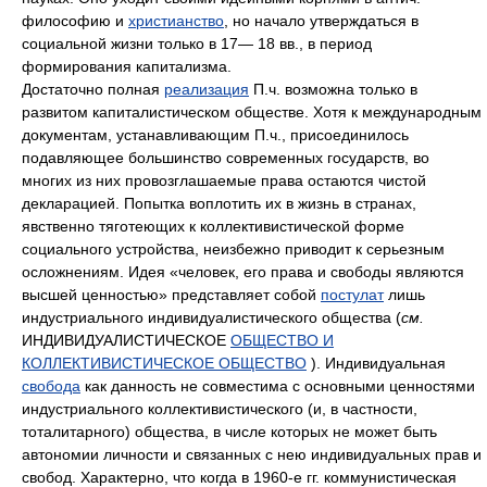
философию и
христианство
, но начало утверждаться в
социальной жизни только в 17— 18 вв., в период
формирования капитализма.
Достаточно полная
реализация
П.ч. возможна только в
развитом капиталистическом обществе. Хотя к международным
документам, устанавливающим П.ч., присоединилось
подавляющее большинство современных государств, во
многих из них провозглашаемые права остаются чистой
декларацией. Попытка воплотить их в жизнь в странах,
явственно тяготеющих к коллективистической форме
социального устройства, неизбежно приводит к серьезным
осложнениям. Идея «человек, его права и свободы являются
высшей ценностью» представляет собой
постулат
лишь
индустриального индивидуалистического общества (
см.
ИНДИВИДУАЛИСТИЧЕСКОЕ
ОБЩЕСТВО И
КОЛЛЕКТИВИСТИЧЕСКОЕ ОБЩЕСТВО
). Индивидуальная
свобода
как данность не совместима с основными ценностями
индустриального коллективистического (и, в частности,
тоталитарного) общества, в числе которых не может быть
автономии личности и связанных с нею индивидуальных прав и
свобод. Характерно, что когда в 1960-е гг. коммунистическая