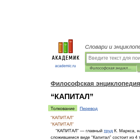
Словари и энциклоп
academic.ru
Философская энциклопедия
Философская энциклопеди
“КАПИТАЛ”
Толкование
Перевод
“
КАПИТАЛ
”
“
КАПИТАЛ
”
“
КАПИТАЛ
” —
главный
труд
К
.
Маркса
,
н
сложившемся
виде
“
Капитал
”
состоит
из
4
т