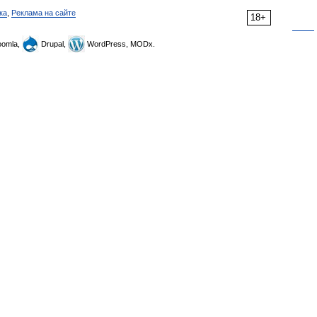
ка
,
Реклама на сайте
18+
omla,
Drupal,
WordPress, MODx.