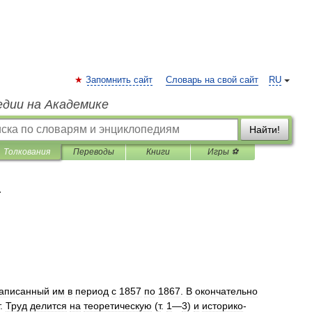
Запомнить сайт
Словарь на свой сайт
RU
едии на Академике
Найти!
Толкования
Переводы
Книги
Игры ⚽
я
аписанный
им
в
период
с
1857
по
1867
.
В
окончательно
.
Труд
делится
на
теоретическую
(
т
.
1
—
3
)
и
историко
-