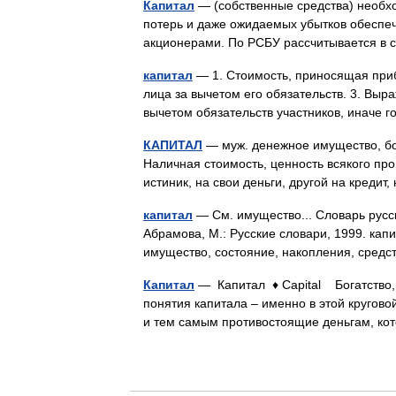
Капитал
— (собственные средства) необх
потерь и даже ожидаемых убытков обеспеч
акционерами. По РСБУ рассчитывается в
капитал
— 1. Стоимость, приносящая приб
лица за вычетом его обязательств. 3. Выр
вычетом обязательств участников, иначе 
КАПИТАЛ
— муж. денежное имущество, бога
Наличная стоимость, ценность всякого про
истиник, на свои деньги, другой на кредит
капитал
— См. имущество... Словарь русс
Абрамова, М.: Русские словари, 1999. кап
имущество, состояние, накопления, сред
Капитал
— Капитал ♦ Capital Богатство, 
понятия капитала – именно в этой круговой
и тем самым противостоящие деньгам, 