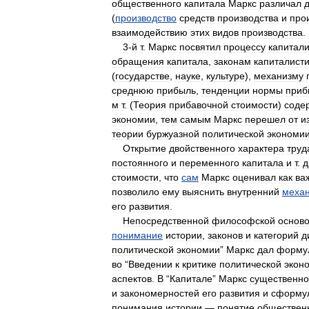
общественного
капитала
Маркс
различал
(
производство
средств
производства
и
про
взаимодействию
этих
видов
производства
.
3
-
й
т
.
Маркс
посвятил
процессу
капитали
обращения
капитала
,
законам
капиталисти
(
государстве
,
науке
,
культуре
),
механизму
среднюю
прибыль
,
тенденции
нормы
приб
м
т
. (
Теория
прибавочной
стоимости
)
соде
экономии
,
тем
самым
Маркс
перешел
от
и
теории
буржуазной
политической
экономи
Открытие
двойственного
характера
труд
постоянного
и
переменного
капитала
и
т
.
д
стоимости
,
что
сам
Маркс
оценивал
как
ва
позволило
ему
выяснить
внутренний
меха
его
развития
.
Непосредственной
философской
основ
понимание
истории
,
законов
и
категорий
д
политической
экономии
”
Маркс
дал
форму
во
“
Введении
к
критике
политической
экон
аспектов
.
В
“
Капитале
”
Маркс
существенно
и
закономерностей
его
развития
и
сформу
понимания
истории
—
понятие
обществен