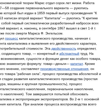
кономической
теории
Маркс
отдал
сорок
лет
жизни
.
Работа
7
—
58
создание
первоначального
варианта
—
рукопись
ве
которой
был
издан
в
1859
первый
выпуск
произведения
“
К
63
написан
второй
вариант
“
Капитала
” —
рукопись
“
К
критике
ю
собой
первый
систематически
разработанный
набросок
всех
тий
вариант
,
и
,
наконец
,
в
сентябре
1867
вышел
в
свет
1
-
й
т
.
уже
после
смерти
Маркса
Ф
.
Энгельсом
.
дил
процесс
капиталистического
производства
,
начиная
с
ента
капитализма
и
выявления
его
двойственного
характера
,
потребительной
стоимости
.
Эта
двойственность
определяет
,
,
создающего
товар
, —
конкретный
и
абстрактный
труд
.
На
,
возникновения
,
сущности
и
функции
денег
как
особого
товара
,
вою
знаменитую
формулу:
товар
—
деньги
—
капитал
.
Кроме
его
мнению
,
составляют
производственные
отношения
,
он
ого
товара
“
рабочая
сила
”,
процесс
производства
абсолютной
и
и
стадии
развития
капиталистического
производства
(
простая
ура
,
машины
и
крупная
промышленность
),
процесс
италистического
накопления
,
первоначальное
накопление
,
го
накопления
).
Том
завершается
попыткой
обосновать
тализма
и
экспроприации
экспроприаторов
.
Во
2
-
м
т
.
основной
ния
капитала
.
При
анализе
процесса
воспроизводства
всего