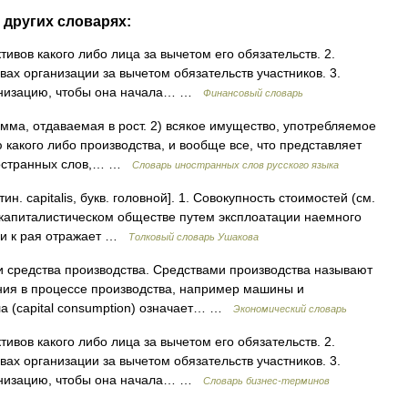
 других словарях:
тивов какого либо лица за вычетом его обязательств. 2.
вах организации за вычетом обязательств участников. 3.
ганизацию, чтобы она начала… …
Финансовый словарь
 сумма, отдаваемая в рост. 2) всякое имущество, употребляемое
 какого либо производства, и вообще все, что представляет
ностранных слов,… …
Словарь иностранных слов русского языка
н. capitalis, букв. головной]. 1. Совокупность стоимостей (см.
в капиталистическом обществе путем эксплоатации наемного
ь и к рая отражает …
Толковый словарь Ушакова
и средства производства. Средствами производства называют
ния в процессе производства, например машины и
а (capital consumption) означает… …
Экономический словарь
тивов какого либо лица за вычетом его обязательств. 2.
вах организации за вычетом обязательств участников. 3.
ганизацию, чтобы она начала… …
Словарь бизнес-терминов