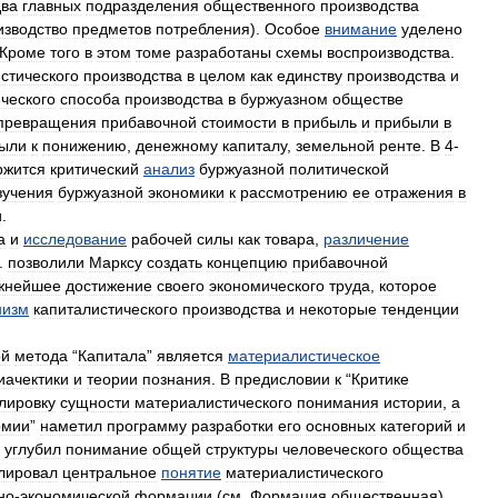
два
главных
подразделения
общественного
производства
изводство
предметов
потребления
).
Особое
внимание
уделено
Кроме
того
в
этом
томе
разработаны
схемы
воспроизводства
.
стического
производства
в
целом
как
единству
производства
и
ческого
способа
производства
в
буржуазном
обществе
превращения
прибавочной
стоимости
в
прибыль
и
прибыли
в
ыли
к
понижению
,
денежному
капиталу
,
земельной
ренте
.
В
4
-
ржится
критический
анализ
буржуазной
политической
зучения
буржуазной
экономики
к
рассмотрению
ее
отражения
в
и
.
а
и
исследование
рабочей
силы
как
товара
,
различение
.
позволили
Марксу
создать
концепцию
прибавочной
жнейшее
достижение
своего
экономического
труда
,
которое
низм
капиталистического
производства
и
некоторые
тенденции
ой
метода
“
Капитала
”
является
материалистическое
иачектики
и
теории
познания
.
В
предисловии
к
“
Критике
лировку
сущности
материалистического
понимания
истории
,
а
омии
”
наметил
программу
разработки
его
основных
категорий
и
углубил
понимание
общей
структуры
человеческого
общества
лировал
центральное
понятие
материалистического
но
-
экономической
формации
(
см
.
Формация
общественная
).