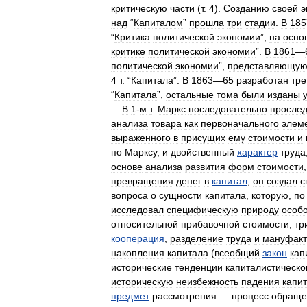
критическую
части
(
т
.
4
).
Созданию
своей
э
над
“
Капиталом
”
прошла
три
стадии
.
В
185
“
Критика
политической
экономии
”,
на
осно
критике
политической
экономии
”.
В
1861
—
политической
экономии
”,
представляющу
4
т
. “
Капитала
”.
В
1863
—
65
разработан
тре
“
Капитала
”,
остальные
тома
были
изданы
В
1
-
м
т
.
Маркс
последовательно
просле
анализа
товара
как
первоначального
элем
выраженного
в
присущих
ему
стоимости
и
по
Марксу
,
и
двойственный
характер
труда
основе
анализа
развития
форм
стоимости
превращения
денег
в
капитал
,
он
создал
с
вопроса
о
сущности
капитала
,
которую
,
по
исследовал
специфическую
природу
особ
относительной
прибавочной
стоимости
,
тр
кооперация
,
разделение
труда
и
мануфакт
накопления
капитала
(
всеобщий
закон
кап
исторические
тенденции
капиталистическо
историческую
неизбежность
падения
капи
предмет
рассмотрения
—
процесс
обраще