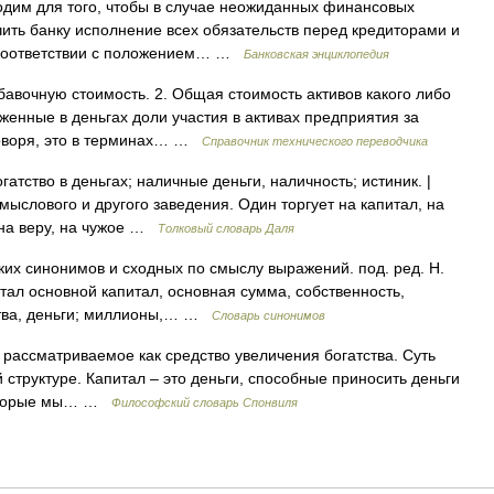
одим для того, чтобы в случае неожиданных финансовых
ить банку исполнение всех обязательств перед кредиторами и
 соответствии с положением… …
Банковская энциклопедия
авочную стоимость. 2. Общая стоимость активов какого либо
аженные в деньгах доли участия в активах предприятия за
говоря, это в терминах… …
Справочник технического переводчика
тство в деньгах; наличные деньги, наличность; истиник. |
мыслового и другого заведения. Один торгует на капитал, на
, на веру, на чужое …
Толковый словарь Даля
ких синонимов и сходных по смыслу выражений. под. ред. Н.
итал основной капитал, основная сумма, собственность,
ства, деньги; миллионы,… …
Словарь синонимов
рассматриваемое как средство увеличения богатства. Суть
 структуре. Капитал – это деньги, способные приносить деньги
которые мы… …
Философский словарь Спонвиля