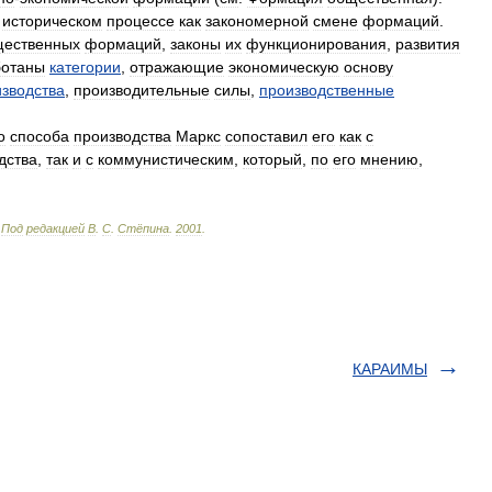
историческом
процессе
как
закономерной
смене
формаций
.
щественных
формаций
,
законы
их
функционирования
,
развития
ботаны
категории
,
отражающие
экономическую
основу
зводства
,
производительные
силы
,
производственные
о
способа
производства
Маркс
сопоставил
его
как
с
дства
,
так
и
с
коммунистическим
,
который
,
по
его
мнению
,
.
Под
редакцией
В
.
С
.
Стёпина
.
2001
.
КАРАИМЫ