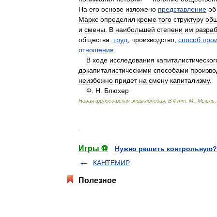
На
его
основе
изложено
представление
об
Маркс
определил
кроме
того
структуру
об
и
смены
.
В
наибольшей
степени
им
разра
общества:
труд
,
производство
,
способ
прои
отношения
.
В
ходе
исследования
капиталистическог
докапиталистическими
способами
произво
неизбежно
придет
на
смену
капитализму
.
Φ
.
Η
.
Блюхер
Новая
философская
энциклопедия:
В
4
тт
.
М
.
:
Мысль
.
Игры ⚽
Нужно решить контрольную?
КАНТЕМИР
Полезное