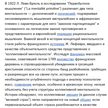
В 1922 Л. Леви-Брюль в исследовании “Первобытное
мышление” (“La mentalité primitive”) различает два типа
ментальности — дологический и
логический
, подчеркивая
несоизмеримость мышления австралийских и африканских
племен с характерным для него “законом партиципации” и
основанного на логическом законе противоречия и
представленного в европейской
традиции
рационального
мышления. Важной вехой в истории концепций ментальности
стали работы французского
историка
Ж. Лефевра, введшего в
качестве объяснительного средства представление о
“коллективной ментальности”. Исследуя
феномен
массовой
паники, охватившей летом 1789
множество
французских
деревень и спровоцированной убеждением в грозящей
крестьянам опасности со стороны банд разбойников, грабящих
и разоряющих все на своем пути, историк пришел к
необходимости углубленного подхода к анализу психологии
масс,
поведение
которых, особенно в кризисную эпоху, нельзя
объяснить без учета структуры коллективной ментальности.
Историк обнаружил, что коллективная
эмоция
(в данном случае
“великий страх”) легко направляется на новый
объект
, если
первоначальный объект страха разоблачается в качестве