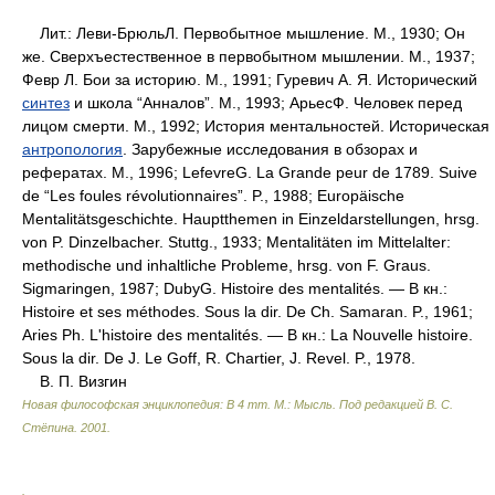
Лит.: Леви-БрюльЛ. Первобытное мышление. М., 1930; Он
же. Сверхъестественное в первобытном мышлении. М., 1937;
Февр Л. Бои за историю. М., 1991; Гуревич А. Я. Исторический
синтез
и школа “Анналов”. М., 1993; АрьесФ. Человек перед
лицом смерти. М., 1992; История ментальностей. Историческая
антропология
. Зарубежные исследования в обзорах и
рефератах. М., 1996; LefevreG. La Grande peur de 1789. Suive
de “Les foules révolutionnaires”. P., 1988; Europäische
Mentalitätsgeschichte. Hauptthemen in Einzeldarstellungen, hrsg.
von P. Dinzelbacher. Stuttg., 1933; Mentalitäten im Mittelalter:
methodische und inhaltliche Probleme, hrsg. von F. Graus.
Sigmaringen, 1987; DubyG. Histoire des mentalités. — В кн.:
Histoire et ses méthodes. Sous la dir. De Ch. Samaran. P., 1961;
Aries Ph. L'histoire des mentalités. — В кн.: La Nouvelle histoire.
Sous la dir. De J. Le Goff, R. Chartier, J. Revel. P., 1978.
В. П. Визгин
Новая философская энциклопедия: В 4 тт. М.: Мысль
.
Под редакцией В. С.
Стёпина
.
2001
.
.