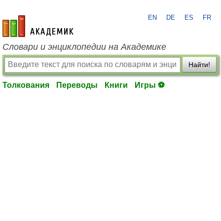
EN
DE
ES
FR
academic.ru
Словари и энциклопедии на Академике
Найти!
Толкования
Переводы
Книги
Игры ⚽