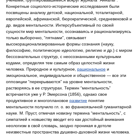
учеными, группировавшимися вокруг журнала “Анналы”.
Конкретные социолого-исторические исследования были
посвящены анализу детской, национальной, тоталитарной,
европейской, африканской, бюрократической, средневековой и
др. видов ментальности. Интерсубъективный по своей
сущности мир ментальности, осознаваясь и рационализируясь
только выборочно, “пятнами”, связывает
высокорационализированные формы сознания (науку,
философию, политическую идеологию, религию и др.) с миром
бессознательных структур, с неосознанными культурными
кодами, определяя тем самым образ целостной жизни
человека. Природное и культурное,
рациональное
и
эмоциональное, индивидуальное и общественное — все эти
оппозиции “перекрываются” на уровне ментальности,
растворяясь в ее структурах. Термин “ментальность”
встречается уже у Р. Эмерсона (1856), однако свое
продуктивное и многоплановое
развитие
понятие
ментальности получило гл. о. во франкоязычной гуманитарной
науке. М. Пруст, отмечая новизну термина “ментальность”, с
симпатией к новшеству вводит его как достойный внимания
неологизм в свой словарь, заодно проникая в дотоле
неизвестные пространства душевно-духовной жизни человека.