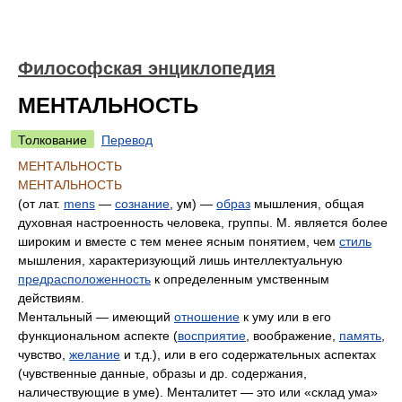
Философская энциклопедия
МЕНТАЛЬНОСТЬ
Толкование
Перевод
МЕНТАЛЬНОСТЬ
МЕНТАЛЬНОСТЬ
(от лат.
mens
—
сознание
, ум) —
образ
мышления, общая
духовная настроенность человека, группы. М. является более
широким и вместе с тем менее ясным понятием, чем
стиль
мышления, характеризующий лишь интеллектуальную
предрасположенность
к определенным умственным
действиям.
Ментальный — имеющий
отношение
к уму или в его
функциональном аспекте (
восприятие
, воображение,
память
,
чувство,
желание
и т.д.), или в его содержательных аспектах
(чувственные данные, образы и др. содержания,
наличествующие в уме). Менталитет — это или «склад ума»