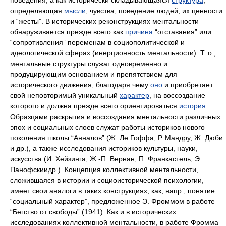
поведения, а как исторически складывающаяся
структура
,
определяющая
мысли
, чувства, поведение людей, их ценности
и “жесты”. В исторических реконструкциях ментальности
обнаруживается прежде всего как
причина
“отставания” или
“сопротивления” переменам в социополитической и
идеологической сферах (инерционность ментальности). Т. о.,
ментальные структуры служат одновременно и
продуцирующим основанием и препятствием для
исторического движения, благодаря чему
оно
и приобретает
свой неповторимый уникальный
характер
, на воссоздание
которого и должна прежде всего ориентироваться
история
.
Образцами раскрытия и воссоздания ментальности различных
эпох и социальных слоев служат работы историков нового
поколения школы “Анналов” (Ж. Ле Гоффа, Р. Мандру, Ж. Дюби
и др.), а также исследования историков культуры, науки,
искусства (И. Хейзинга, Ж.-П. Вернан, П. Франкастель, Э.
Панофскиидр.). Концепция коллективной ментальности,
сложившаяся в истории и социоисторической психологии,
имеет свои аналоги в таких конструкциях, как, напр., понятие
“социальный характер”, предложенное Э. Фроммом в работе
“Бегство от свободы” (1941). Как и в исторических
исследованиях коллективной ментальности, в работе Фромма