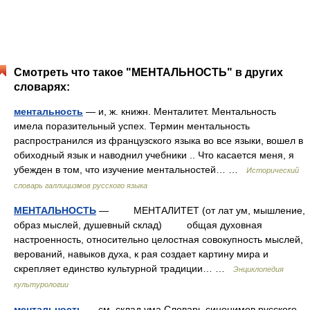
Смотреть что такое "МЕНТАЛЬНОСТЬ" в других
словарях:
ментальность
— и, ж. книжн. Менталитет. Ментальность
имела поразительный успех. Термин ментальность
распространился из французского языка во все языки, вошел в
обиходный язык и наводнил учебники .. Что касается меня, я
убежден в том, что изучение ментальностей… …
Исторический
словарь галлицизмов русского языка
МЕНТАЛЬНОСТЬ
— МЕНТАЛИТЕТ (от лат ум, мышление,
образ мыслей, душевный склад) общая духовная
настроенность, относительно целостная совокупность мыслей,
верований, навыков духа, к рая создает картину мира и
скрепляет единство культурной традиции… …
Энциклопедия
культурологии
ментальность
— см. склад ума Словарь синонимов русского