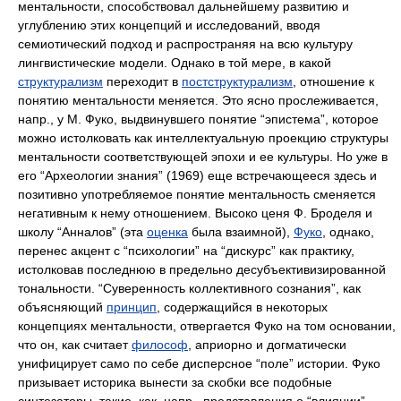
ментальности, способствовал дальнейшему развитию и
углублению этих концепций и исследований, вводя
семиотический подход и распространяя на всю культуру
лингвистические модели. Однако в той мере, в какой
структурализм
переходит в
постструктурализм
, отношение к
понятию ментальности меняется. Это ясно прослеживается,
напр., у М. Фуко, выдвинувшего понятие “эпистема”, которое
можно истолковать как интеллектуальную проекцию структуры
ментальности соответствующей эпохи и ее культуры. Но уже в
его “Археологии знания” (1969) еще встречающееся здесь и
позитивно употребляемое понятие ментальность сменяется
негативным к нему отношением. Высоко ценя Ф. Броделя и
школу “Анналов” (эта
оценка
была взаимной),
Фуко
, однако,
перенес акцент с “психологии” на “дискурс” как практику,
истолковав последнюю в предельно десубъективизированной
тональности. “Суверенность коллективного сознания”, как
объясняющий
принцип
, содержащийся в некоторых
концепциях ментальности, отвергается Фуко на том основании,
что он, как считает
философ
, априорно и догматически
унифицирует само по себе дисперсное “поле” истории. Фуко
призывает историка вынести за скобки все подобные