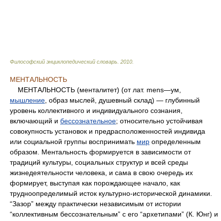
Философский энциклопедический словарь
.
2010
.
МЕНТАЛЬНОСТЬ
МЕНТАЛЬНОСТЬ (менталитет) (от лат. mens—ум,
мышление
, образ мыслей, душевный склад) — глубинный
уровень коллективного и индивидуального сознания,
включающий и
бессознательное
; относительно устойчивая
совокупность установок и предрасположенностей индивида
или социальной группы воспринимать
мир
определенным
образом. Ментальность формируется в зависимости от
традиций культуры, социальных структур и всей среды
жизнедеятельности человека, и сама в свою очередь их
формирует, выступая как порождающее начало, как
трудноопределимый исток культурно-исторической динамики.
“Зазор” между практически независимым от истории
“коллективным бессознательным” с его “архетипами” (К. Юнг) и