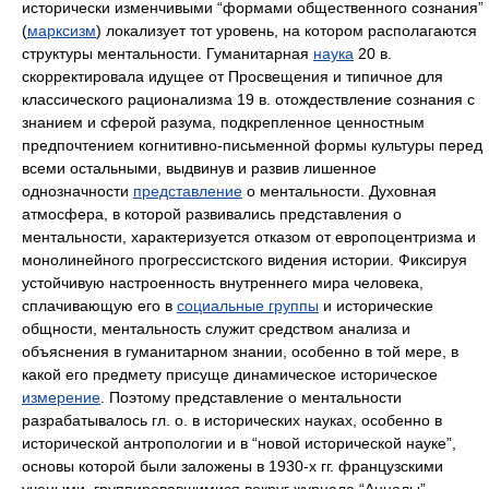
исторически изменчивыми “формами общественного сознания”
(
марксизм
) локализует тот уровень, на котором располагаются
структуры ментальности. Гуманитарная
наука
20 в.
скорректировала идущее от Просвещения и типичное для
классического рационализма 19 в. отождествление сознания с
знанием и сферой разума, подкрепленное ценностным
предпочтением когнитивно-письменной формы культуры перед
всеми остальными, выдвинув и развив лишенное
однозначности
представление
о ментальности. Духовная
атмосфера, в которой развивались представления о
ментальности, характеризуется отказом от европоцентризма и
монолинейного прогрессистского видения истории. Фиксируя
устойчивую настроенность внутреннего мира человека,
сплачивающую его в
социальные группы
и исторические
общности, ментальность служит средством анализа и
объяснения в гуманитарном знании, особенно в той мере, в
какой его предмету присуще динамическое историческое
измерение
. Поэтому представление о ментальности
разрабатывалось гл. о. в исторических науках, особенно в
исторической антропологии и в “новой исторической науке”,
основы которой были заложены в 1930-х гг. французскими