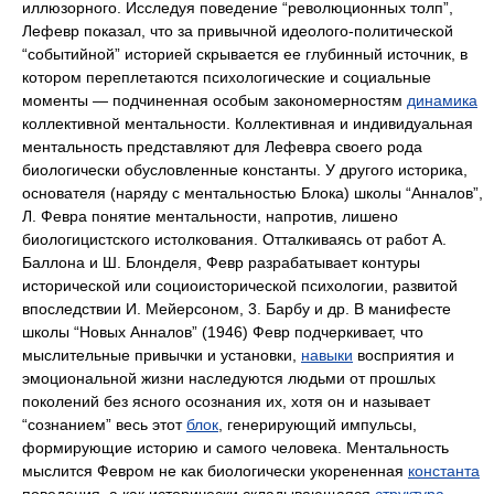
иллюзорного. Исследуя поведение “революционных толп”,
Лефевр показал, что за привычной идеолого-политической
“событийной” историей скрывается ее глубинный источник, в
котором переплетаются психологические и социальные
моменты — подчиненная особым закономерностям
динамика
коллективной ментальности. Коллективная и индивидуальная
ментальность представляют для Лефевра своего рода
биологически обусловленные константы. У другого историка,
основателя (наряду с ментальностью Блока) школы “Анналов”,
Л. Февра понятие ментальности, напротив, лишено
биологицистского истолкования. Отталкиваясь от работ А.
Баллона и Ш. Блонделя, Февр разрабатывает контуры
исторической или социоисторической психологии, развитой
впоследствии И. Мейерсоном, 3. Барбу и др. В манифесте
школы “Новых Анналов” (1946) Февр подчеркивает, что
мыслительные привычки и установки,
навыки
восприятия и
эмоциональной жизни наследуются людьми от прошлых
поколений без ясного осознания их, хотя он и называет
“сознанием” весь этот
блок
, генерирующий импульсы,
формирующие историю и самого человека. Ментальность
мыслится Февром не как биологически укорененная
константа