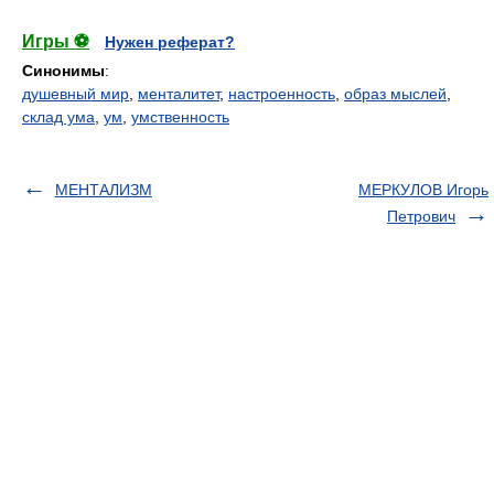
Игры ⚽
Нужен реферат?
Синонимы
:
душевный мир
,
менталитет
,
настроенность
,
образ мыслей
,
склад ума
,
ум
,
умственность
МЕНТАЛИЗМ
МЕРКУЛОВ Игорь
Петрович