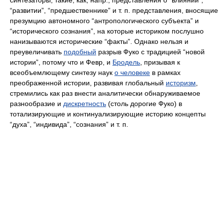
синтезаторы, такие, как, напр., представления о “влиянии”,
“развитии”, “предшественнике” и т. п. представления, вносящие
презумцию автономного “антропологического субъекта” и
“исторического сознания”, на которые историком послушно
нанизываются исторические “факты”. Однако нельзя и
преувеличивать
подобный
разрыв Фуко с традицией “новой
истории”, потому что и Февр, и
Бродель
, призывая к
всеобъемлющему синтезу наук
о человеке
в рамках
преображенной истории, развивая глобальный
историзм
,
стремились как раз внести аналитически обнаруживаемое
разнообразие и
дискретность
(столь дорогие Фуко) в
тотализирующие и континуализирующие историю концепты
“духа”, “индивида”, “сознания” и т. п.