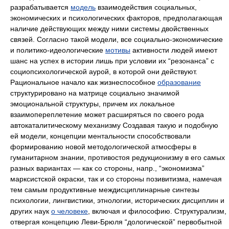
разрабатывается
модель
взаимодействия социальных,
экономических и психологических факторов, предполагающая
наличие действующих между ними системы двойственных
связей. Согласно такой модели, все социально-экономические
и политико-идеологические
мотивы
активности людей имеют
шанс на успех в истории лишь при условии их “резонанса” с
социопсихологической аурой, в которой они действуют.
Рациональное начало как жизнеспособное
образование
структурировано на матрице социально значимой
эмоциональной структуры, причем их локальное
взаимопереплетение может расширяться по своего рода
автокаталитическому механизму Создавая такую и подобную
ей модели, концепции ментальности способствовали
формированию новой методологической атмосферы в
гуманитарном знании, противостоя редукционизму в его самых
разных вариантах — как со стороны, напр., “экономизма”
марксистской окраски, так и со стороны позивитизма, намечая
тем самым продуктивные междисциплинарные синтезы
психологии, лингвистики, этнологии, исторических дисциплин и
других наук
о человеке
, включая и философию. Структурализм,
отвергая концепцию Леви-Брюля “дологической” первобытной