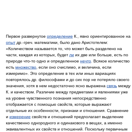
Первое развернутое
определение
К., явно ориентированное на
опыт
др.-греч. математики, было дано Аристотелем:
«Количеством называется то, что может быть разделено на
части, каждая из которых, будет
ли
их две или больше, есть по
природе что-то одно и определенное
нечто
. Всякое количество
есть
множество
, если оно счислимо, и величина, если
измеримо». Это определение в тех или иных вариациях
повторялось др. философами и до сих пор не потеряло своего
значения, хотя в нем недостаточно ясно выражена
связь
между
К. и качеством. Различие между предметами и явлениями уже
на уровне чувственного познания непосредственно
отображается с помощью свойств, которые выражают
отдельные их особенности, признаки и отношения. Сравнение
и
измерение
свойств и отношений предполагает выделение
качественно однородного и одинакового в вещах, а именно
эквивалентных их свойств и отношений. Поскольку первичным