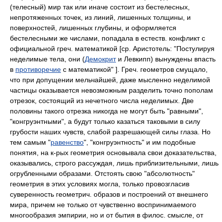
(телесный) мир так или иначе состоит из бестелесных,
непротяженных точек, из линий, лишенных толщины, и
поверхностей, лишенных глубины, и оформляется
бестелесными же числами, попадала в естеств. конфликт с
официальной греч. математикой [ср. Аристотель: "Постулируя
неделимые тела, они (
Демокрит
и Левкипп) вынуждены впасть
в
противоречие
с математикой" ]. Греч. геометров смущало,
что при допущении мельчайшей, даже мысленно неделимой
частицы оказывается невозможным разделить точно пополам
отрезок, состоящий из нечетного числа неделимых. Две
половины такого отрезка никогда не могут быть "равными",
"конгруэнтными", а будут только казаться таковыми в силу
грубости наших чувств, слабой разрешающей силы глаза. Но
тем самым "
равенство
", "конгруэнтность" и им подобные
понятия, на к-рых геометрия основывала свои доказательства,
оказывались, строго рассуждая, лишь приблизительными, лишь
огрубленными образами. Отстоять свою "абсолютность"
геометрия в этих условиях могла, только провозгласив
суверенность геометрич. образов и построений от внешнего
мира, причем не только от чувственно воспринимаемого
многообразия эмпирии, но и от бытия в филос. смысле, от