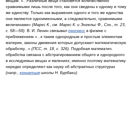
вещам. «...Различные вещи становятся количественно
сравнимыми лишь после того, как они сведены к одному и тому
же единству. Только как выражения одного и того же единства
они являются одноименными, а следовательно, сравнимыми
величинами»
(Маркс К.,
см.
Маркс К. и Энгельс Ф., Соч.,
т.
23,
с.
58—59)
. В. И. Ленин связывал
прогресс
в физике с
приближением «...к таким однородным и простым элементам
материи, законы движения которых допускают математическую
обработку...»
(ПCC,
т.
18,
с.
326)
. Подобная математич.
обработка связана с абстрагированием общего и однородного
в исследуемых вещах и явлениях; именно поэтому математику
нередко определяют как науку об абстрактных структурах
(напр.,
концепция
школы Н. Бурбаки)
.