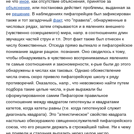
не что
иное
, как отсутствие объяснения, принятое за
объяснение
, или постановка действит. проблемы, выданная за
ее
решение
. В наблюдениях пифагорейцев был зафиксирован
также и тот загадочный
факт
, что "правила", обнаруженные в
числовых рядах, затем открываются и в явлениях внешнего
(чувственно созерцаемого) мира, напр. в соотношениях длин
звучащих частей струн и т.п. Этот факт также был отнесен к
числу божественных. Отсюда прямо вытекало и пифагорейское
понимание задачи рацион. познания. Оно сводилось к тому,
чтобы обнаруживать в чувственно воспринимаемых явлениях
те самые соотношения и закономерности, к-рые были до этого
обнаружены в числах как таковых. Однако обожествление
числа очень скоро привело пифагорейскую школу к ряду
противоречий. Оказалось, напр., что невозможно найти путем
подбора такие целые числа, к-рые выражали бы
сформулированное самим Пифагором правильное
соотношение между квадратом гипотенузы и квадратами
катетов, когда катеты равны (т.е. когда гипотенузой служит
диагональ квадрата). Это "атеистическое" свойство квадрата
настолько обескуражило священнослужителей пифагорейского
союза, что его решили держать в строжайшей тайне. Ни к чему
не привели и старания выразить через целое число