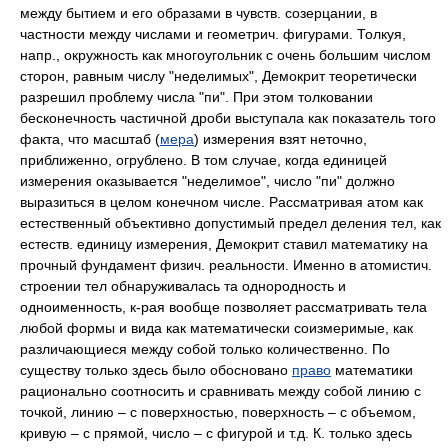
между бытием и его образами в чувств. созерцании, в
частности между числами и геометрич. фигурами. Толкуя,
напр., окружность как многоугольник с очень большим числом
сторон, равным числу "неделимых", Демокрит теоретически
разрешил проблему числа "пи". При этом толковании
бесконечность частичной дроби выступала как показатель того
факта, что масштаб (
мера
) измерения взят неточно,
приближенно, огрублено. В том случае, когда единицей
измерения оказывается "неделимое", число "пи" должно
выразиться в целом конечном числе. Рассматривая атом как
естественный объективно допустимый предел деления тел, как
естеств. единицу измерения, Демокрит ставил математику на
прочный фундамент физич. реальности. Именно в атомистич.
строении тел обнаруживалась та однородность и
одноименность, к-рая вообще позволяет рассматривать тела
любой формы и вида как математически соизмеримые, как
различающиеся между собой только количественно. По
существу только здесь было обосновано
право
математики
рационально соотносить и сравнивать между собой линию с
точкой, линию – с поверхностью, поверхность – с объемом,
кривую – с прямой, число – с фигурой и т.д. К. только здесь