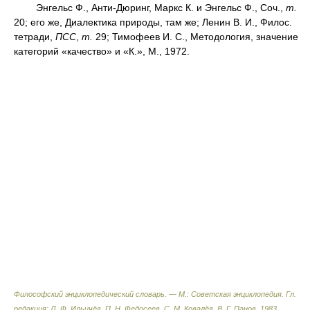
Энгельс Ф., Анти-Дюринг, Маркс К. и Энгельс Ф., Соч.,
т.
20; его же, Диалектика природы, там же; Ленин В. И., Филос.
тетради,
ПСС
,
т.
29; Тимофеев И. С., Методология, значение
категорий «качество» и «К.», М., 1972.
Философский энциклопедический словарь. — М.: Советская энциклопедия
.
Гл.
редакция: Л. Ф. Ильичёв, П. Н. Федосеев, С. М. Ковалёв, В. Г. Панов
.
1983
.