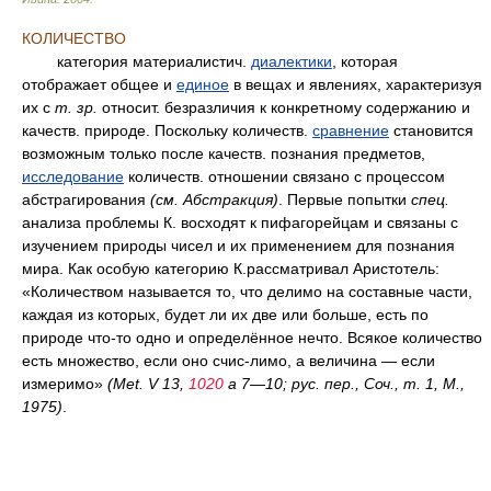
КОЛИЧЕСТВО
категория материалистич.
диалектики
, которая
отображает общее и
единое
в вещах и явлениях, характеризуя
их с
т. зр.
относит. безразличия к конкретному содержанию и
качеств. природе. Поскольку количеств.
сравнение
становится
возможным только после качеств. познания предметов,
исследование
количеств. отношении связано с процессом
абстрагирования
(
см.
Абстракция)
. Первые попытки
спец.
анализа проблемы К. восходят к пифагорейцам и связаны с
изучением природы чисел и их применением для познания
мира. Как особую категорию К.рассматривал Аристотель:
«Количеством называется то, что делимо на составные части,
каждая из которых, будет ли их две или больше, есть по
природе что-то одно и определённое нечто. Всякое количество
есть множество, если оно счис-лимо, а величина — если
измеримо»
(Met. V 13,
1020
а 7—10;
рус.
пер.
, Соч.,
т.
1, М.,
1975)
.