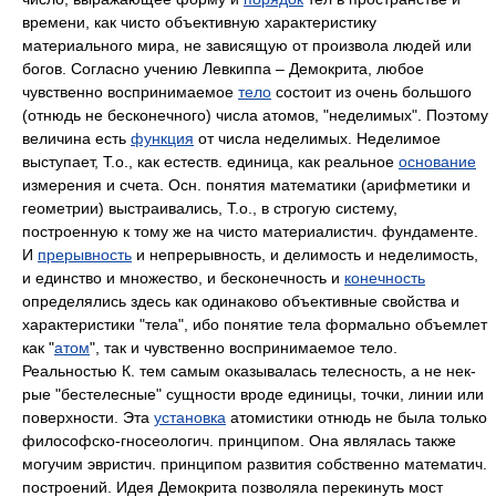
времени, как чисто объективную характеристику
материального мира, не зависящую от произвола людей или
богов. Согласно учению Левкиппа – Демокрита, любое
чувственно воспринимаемое
тело
состоит из очень большого
(отнюдь не бесконечного) числа атомов, "неделимых". Поэтому
величина есть
функция
от числа неделимых. Неделимое
выступает, Т.о., как естеств. единица, как реальное
основание
измерения и счета. Осн. понятия математики (арифметики и
геометрии) выстраивались, Т.о., в строгую систему,
построенную к тому же на чисто материалистич. фундаменте.
И
прерывность
и непрерывность, и делимость и неделимость,
и единство и множество, и бесконечность и
конечность
определялись здесь как одинаково объективные свойства и
характеристики "тела", ибо понятие тела формально объемлет
как "
атом
", так и чувственно воспринимаемое тело.
Реальностью К. тем самым оказывалась телесность, а не нек-
рые "бестелесные" сущности вроде единицы, точки, линии или
поверхности. Эта
установка
атомистики отнюдь не была только
философско-гносеологич. принципом. Она являлась также
могучим эвристич. принципом развития собственно математич.
построений. Идея Демокрита позволяла перекинуть мост