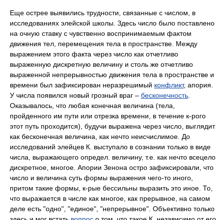
Еще острее выявились трудности, связанные с числом, в
исследованиях элейской школы. Здесь число было поставлено
на очную ставку с чувственно воспринимаемым фактом
движения тел, перемещения тела в пространстве. Между
выражением этого факта через число как отчетливо
выраженную дискретную величину и столь же отчетливо
выраженной непрерывностью движения тела в пространстве и
времени был зафиксирован неразрешимый
конфликт
, апория.
У числа появился новый грозный враг –
бесконечность
.
Оказывалось, что любая конечная величина (тела,
пройденного им пути или отрезка времени, в течение к-рого
этот путь проходится), будучи выражена через число, выглядит
как бесконечная величина, как нечто неисчислимое. До
исследований элейцев К. выступало в сознании только в виде
числа, выражающего определ. величину, т.е. как нечто всецело
дискретное, многое. Апории Зенона остро зафиксировали, что
число и величина суть формы выражения чего-то иного,
притом такие формы, к-рые бессильны выразить это иное. То,
что выражается в числе как многое, как прерывное, на самом
деле есть "одно", "единое", "непрерывное". Объективно только
здесь и мог встать
вопрос
о том, что такое К. независимо от его