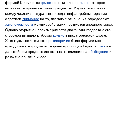
формой К. является
целое
положительное
число
, которое
возникает в процессе счета предметов. Изучая отношения
между числами натурального ряда, пифагорейцы первыми
обратили
внимание
на то, что такие отношения определяют
закономерности
между свойствами предметов внешнего мира.
Однако открытие несоизмеримости диагонали квадрата с его
стороной вызвало глубокий
кризис
в пифагорейской школе.
Хотя в дальнейшем это
противоречие
было формально
преодолено остроумной теорией пропорций Евдокса,
оно
и в
дальнейшем продолжало оказывать влияние на
обобщение
и
развитие понятия числа.