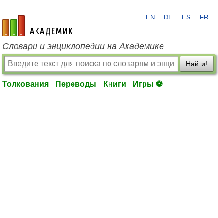
EN
DE
ES
FR
academic.ru
Словари и энциклопедии на Академике
Найти!
Толкования
Переводы
Книги
Игры ⚽