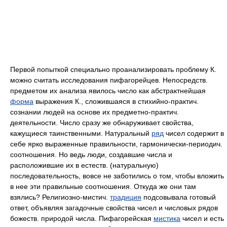
Первой попыткой специально проанализировать проблему К.
можно считать исследования пифагорейцев. Непосредств.
предметом их анализа явилось число как абстрактнейшая
форма
выражения К., сложившаяся в стихийно-практич.
сознании людей на основе их предметно-практич.
деятельности. Число сразу же обнаруживает свойства,
кажущиеся таинственными. Натуральный
ряд
чисел содержит в
себе ярко выраженные правильности, гармонически-периодич.
соотношения. Но ведь люди, создавшие числа и
расположившие их в естеств. (натуральную)
последовательность, вовсе не заботились о том, чтобы вложить
в нее эти правильные соотношения. Откуда же они там
взялись? Религиозно-мистич.
традиция
подсовывала готовый
ответ, объявляя загадочные свойства чисел и числовых рядов
божеств. природой числа. Пифагорейская
мистика
чисел и есть