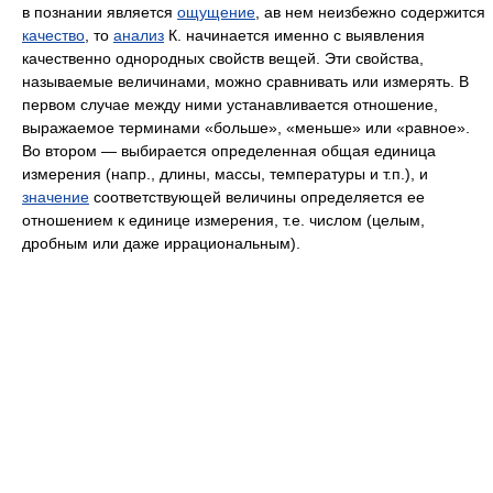
в познании является
ощущение
, ав нем неизбежно содержится
качество
, то
анализ
К. начинается именно с выявления
качественно однородных свойств вещей. Эти свойства,
называемые величинами, можно сравнивать или измерять. В
первом случае между ними устанавливается отношение,
выражаемое терминами «больше», «меньше» или «равное».
Во втором — выбирается определенная общая единица
измерения (напр., длины, массы, температуры и т.п.), и
значение
соответствующей величины определяется ее
отношением к единице измерения, т.е. числом (целым,
дробным или даже иррациональным).