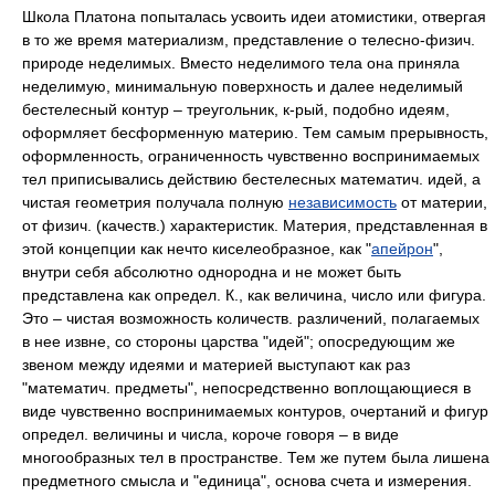
Школа Платона попыталась усвоить идеи атомистики, отвергая
в то же время материализм, представление о телесно-физич.
природе неделимых. Вместо неделимого тела она приняла
неделимую, минимальную поверхность и далее неделимый
бестелесный контур – треугольник, к-рый, подобно идеям,
оформляет бесформенную материю. Тем самым прерывность,
оформленность, ограниченность чувственно воспринимаемых
тел приписывались действию бестелесных математич. идей, а
чистая геометрия получала полную
независимость
от материи,
от физич. (качеств.) характеристик. Материя, представленная в
этой концепции как нечто киселеобразное, как "
апейрон
",
внутри себя абсолютно однородна и не может быть
представлена как определ. К., как величина, число или фигура.
Это – чистая возможность количеств. различений, полагаемых
в нее извне, со стороны царства "идей"; опосредующим же
звеном между идеями и материей выступают как раз
"математич. предметы", непосредственно воплощающиеся в
виде чувственно воспринимаемых контуров, очертаний и фигур
определ. величины и числа, короче говоря – в виде
многообразных тел в пространстве. Тем же путем была лишена
предметного смысла и "единица", основа счета и измерения.