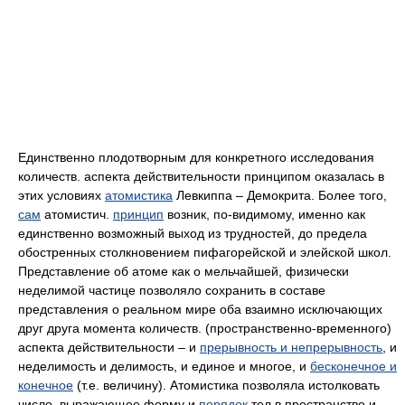
Единственно плодотворным для конкретного исследования
количеств. аспекта действительности принципом оказалась в
этих условиях
атомистика
Левкиппа – Демокрита. Более того,
сам
атомистич.
принцип
возник, по-видимому, именно как
единственно возможный выход из трудностей, до предела
обостренных столкновением пифагорейской и элейской школ.
Представление об атоме как о мельчайшей, физически
неделимой частице позволяло сохранить в составе
представления о реальном мире оба взаимно исключающих
друг друга момента количеств. (пространственно-временного)
аспекта действительности – и
прерывность и непрерывность
, и
неделимость и делимость, и единое и многое, и
бесконечное и
конечное
(т.е. величину). Атомистика позволяла истолковать
число, выражающее форму и
порядок
тел в пространстве и