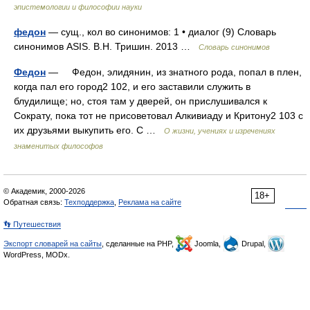
эпистемологии и философии науки
федон
— сущ., кол во синонимов: 1 • диалог (9) Словарь
синонимов ASIS. В.Н. Тришин. 2013 …
Словарь синонимов
Федон
— Федон, элидянин, из знатного рода, попал в плен,
когда пал его город2 102, и его заставили служить в
блудилище; но, стоя там у дверей, он прислушивался к
Сократу, пока тот не присоветовал Алкивиаду и Критону2 103 с
их друзьями выкупить его. С …
О жизни, учениях и изречениях
знаменитых философов
© Академик, 2000-2026
18+
Обратная связь:
Техподдержка
,
Реклама на сайте
👣 Путешествия
Экспорт словарей на сайты
, сделанные на PHP,
Joomla,
Drupal,
WordPress, MODx.