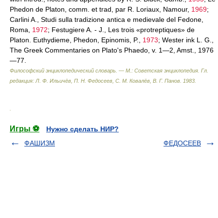
Phedon de Platon, comm. et trad, par R. Loriaux, Namour,
1969
;
Carlini A., Studi sulla tradizione antica e medievale del Fedone,
Roma,
1972
; Festugiere A. - J., Les trois «protreptiques» de
Platon. Euthydieme, Phedon, Epinomis, P.,
1973
; Wester ink L. G.,
The Greek Commentaries on Plato's Phaedo, v. 1—2, Amst., 1976
—77.
Философский энциклопедический словарь. — М.: Советская энциклопедия
.
Гл.
редакция: Л. Ф. Ильичёв, П. Н. Федосеев, С. М. Ковалёв, В. Г. Панов
.
1983
.
.
Игры ⚽
Нужно сделать НИР?
ФАШИЗМ
ФЕДОСЕЕВ