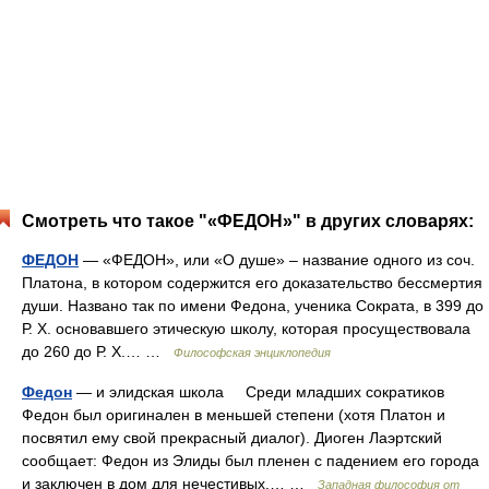
Смотреть что такое "«ФЕДОН»" в других словарях:
ФЕДОН
— «ФЕДОН», или «О душе» – название одного из соч.
Платона, в котором содержится его доказательство бессмертия
души. Названо так по имени Федона, ученика Сократа, в 399 до
Р. X. основавшего этическую школу, которая просуществовала
до 260 до Р. X.… …
Философская энциклопедия
Федон
— и элидская школа Среди младших сократиков
Федон был оригинален в меньшей степени (хотя Платон и
посвятил ему свой прекрасный диалог). Диоген Лаэртский
сообщает: Федон из Элиды был пленен с падением его города
и заключен в дом для нечестивых.… …
Западная философия от