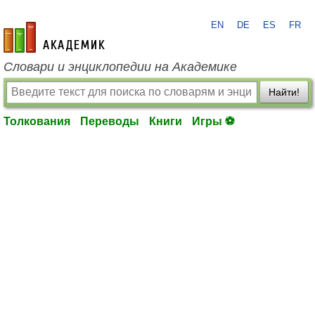
EN
DE
ES
FR
academic.ru
Словари и энциклопедии на Академике
Найти!
Толкования
Переводы
Книги
Игры ⚽