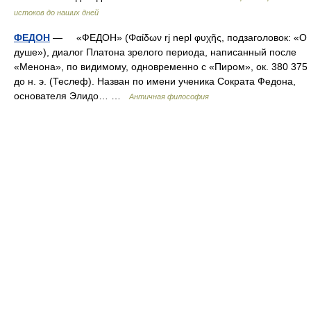
истоков до наших дней
ФЕДОН
— «ФЕДОН» (Φαίδων rj nepl φυχῆς, подзаголовок: «О
душе»), диалог Платона зрелого периода, написанный после
«Менона», по видимому, одновременно с «Пиром», ок. 380 375
до н. э. (Теслеф). Назван по имени ученика Сократа Федона,
основателя Элидо… …
Античная философия