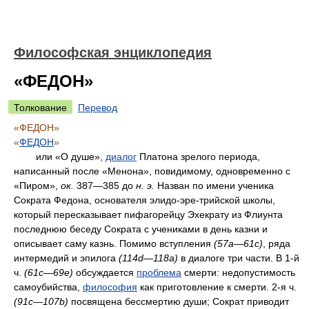
Философская энциклопедия
«ФЕДОН»
Толкование
Перевод
«ФЕДОН»
«
ФЕДОН
»
или «О душе»,
диалог
Платона зрелого периода,
написанный после «Менона», повидимому, одновременно с
«Пиром»,
ок.
387—385 до
н. э.
Назван по имени ученика
Сократа Федона, основателя элидо-эре-трийской школы,
который пересказывает пифагорейцу Эхекрату из Флиунта
последнюю беседу Сократа с учениками в день казни и
описывает саму казнь. Помимо вступления
(57а—61с)
, ряда
интермедий и эпилога
(114d—118а)
в диалоге три части. В 1-й
ч.
(61с—69е)
обсуждается
проблема
смерти: недопустимость
самоубийства,
философия
как приготовление к смерти. 2-я ч.
(91с—107b)
посвящена бессмертию души; Сократ приводит