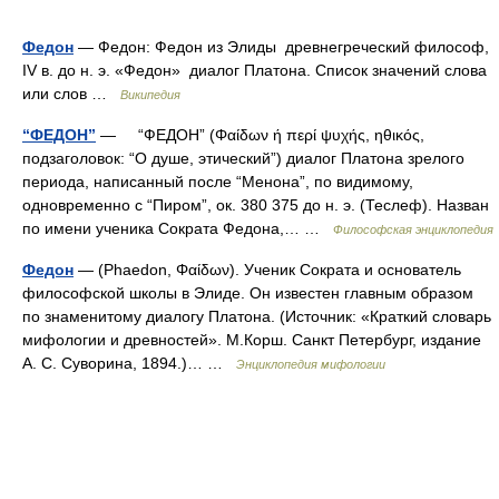
Федон
— Федон: Федон из Элиды древнегреческий философ,
IV в. до н. э. «Федон» диалог Платона. Список значений слова
или слов …
Википедия
“ФЕДОН”
— “ФЕДОН” (Φαίδων ή περί ψυχής, ηθικός,
подзаголовок: “О душе, этический”) диалог Платона зрелого
периода, написанный после “Менона”, по видимому,
одновременно с “Пиром”, ок. 380 375 до н. э. (Теслеф). Назван
по имени ученика Сократа Федона,… …
Философская энциклопедия
Федон
— (Phaedon, Φαίδων). Ученик Сократа и основатель
философской школы в Элиде. Он известен главным образом
по знаменитому диалогу Платона. (Источник: «Краткий словарь
мифологии и древностей». М.Корш. Санкт Петербург, издание
А. С. Суворина, 1894.)… …
Энциклопедия мифологии