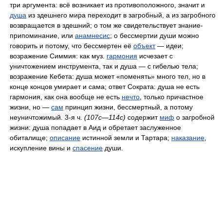
три аргумента: всё возникает из противоположного, значит и
душа
из здешнего мира переходит в загробный, а из загробного
возвращается в здешний; о том же свидетельствует знание-
припоминание, или
анамнесис
; о бессмертии души можно
говорить и потому, что бессмертен её
объект
— идеи;
возражение Симмия: как муз.
гармония
исчезает с
уничтожением инструмента, так и душа — с гибелью тела;
возражение Кебета: душа может «поменять» много тел, но в
конце концов умирает и сама; ответ Сократа: душа не есть
гармония, как она вообще не есть
нечто
, только причастное
жизни, но —
сам
принцип жизни, бессмертный, а потому
неуничтожимый. 3-я ч.
(107с—114с)
содержит
миф
о загробной
жизни: душа попадает в Аид и обретает заслуженное
обиталище;
описание
истинной земли и Тартара;
наказание
,
искупление вины и
спасение
души.