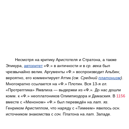
Несмотря на критику Аристотеля и Стратона, а также
Эпикура,
авторитет
«Ф.» в античности и в
ср. века
был
чрезвычайно велик. Аргументы «Ф.» воспроизводит Альбин;
вероятно, его комментирует Аттик
(
см.
Средний
платонизм
)
.
Многократно ссылается на «Ф.» Плотин. Вся 13-я
гл.
«Протрептика» Ямвлиха — выдержки из «Ф.». До нас дошли
комм. к «Ф.» неоплатоников Олимпиодора и Дамаския. В
1156
вместе с «Меноном» «Ф.» был переведён на
лат.
яз.
Генриком Аристиппом, что наряду с «Тимеем» явилось
осн.
источником знакомства с
соч.
Платона на
лат.
Западе.