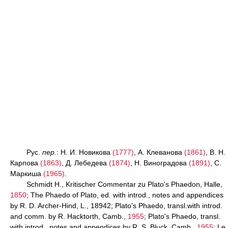
Рус.
пер.
: Н. И. Новикова
(1777)
, А. Клеванова
(1861)
, В. Н.
Карпова
(1863)
, Д. Лебедева
(1874)
, Н. Виноградова
(1891)
, С.
Маркиша
(1965)
.
Schmidt H., Kritischer Commentar zu Plato's Phaedon, Halle,
1850
; The Phaedo of Plato, ed. with introd., notes and appendices
by R. D. Archer-Hind, L., 18942; Plato's Phaedo, transl.with introd.
and comm. by R. Hacktorth, Camb.,
1955
; Plato's Phaedo, transl.
with introd., notes and appendices by R. S. Bluck, Camb.,
1955
; Le