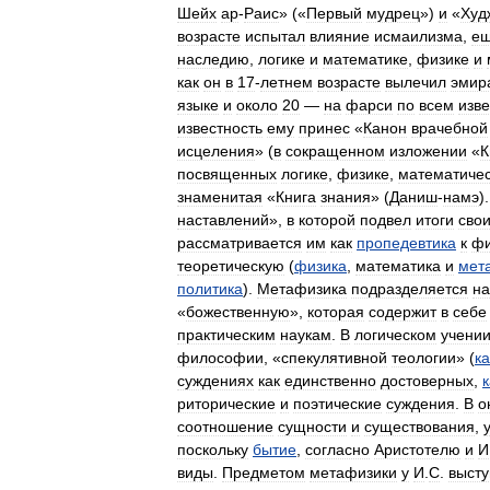
Шейх
ар
-
Раис
» («
Первый
мудрец
»)
и
«
Худ
возрасте
испытал
влияние
исмаилизма
,
е
наследию
,
логике
и
математике
,
физике
и
как
он
в
17
-
летнем
возрасте
вылечил
эмир
языке
и
около
20
—
на
фарси
по
всем
изв
известность
ему
принес
«
Канон
врачебной
исцеления
» (
в
сокращенном
изложении
«
К
посвященных
логике
,
физике
,
математиче
знаменитая
«
Книга
знания
» (
Даниш
-
намэ
)
наставлений
»,
в
которой
подвел
итоги
сво
рассматривается
им
как
пропедевтика
к
ф
теоретическую
(
физика
,
математика
и
мет
политика
).
Метафизика
подразделяется
на
«
божественную
»,
которая
содержит
в
себе
практическим
наукам
.
В
логическом
учени
философии
, «
спекулятивной
теологии
» (
к
суждениях
как
единственно
достоверных
,
риторические
и
поэтические
суждения
.
В
о
соотношение
сущности
и
существования
,
поскольку
бытие
,
согласно
Аристотелю
и
И
виды
.
Предметом
метафизики
у
И
.
С
.
высту