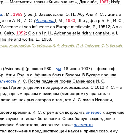
ер
,—
Математич
.
главы
«
Книги
знания
»,
Душанбе
,
1967
;
Избр
.
а
)
,
М
.,
1969
(
лит
.
)
;
Завадовский
Ю
.
Н
.,
Абу
Али
И
.
С
.
Жизнь
и
д
е
е
в
А
.
В
.,
И
.
С
.
(
Авиценна
)
,
М
.,
1980
;
Ш
и
д
ф
а
р
Б
.
Я
.,
И
.
С
.,
'
Avicenne
et
son
influence
en
Europe
medievale
,
P
.,
19512
;
A
n
a
a
,
Cairo
,
1952
;
С
о
r
h
i
n
H
.,
Avicenne
et
le
ricit
visionnaire
,
v
.
l
,
.
His
life
and
works
,
L
.,
1958
.
тская
энциклопедия
.
Гл
.
редакция:
Л
.
Ф
.
Ильичёв
,
П
.
Н
.
Федосеев
,
С
.
М
.
Ковалёв
,
а
(
Avicenna
)] (
p
.
около
980
–
ум
.
18
июня
1037
) –
философ
,
Ср
.
Азии
.
Род
.
в
с
.
Афшана
близ
г
.
Бухары
.
В
Бухаре
прошла
ельность
И
.
С
.
После
падения
гос
-
ва
Саманидов
И
.
С
.
андж
(
Ургенч
),
где
жил
при
дворе
хорезмшаха
.
С
1012
И
.
С
. –
в
придворным
врачом
и
визиром
(
министром
)
у
правителя
оложения
нек
-
рых
авторов
о
том
,
что
И
.
С
.
жил
в
Испании
,
своего
времени
,
И
.
С
.
стремился
возродить
интерес
к
изучению
одившуюся
в
тисках
богословия
.
Способствуя
возрождению
ософию
Аристотеля
,
используя
также
элементы
тал
достижения
предшествующей
науки
и
привел
совр
.
ему