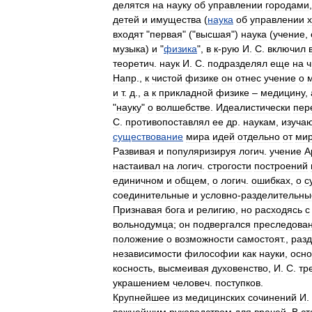
делятся
на
науку
об
управлении
городами
детей
и
имущества
(
наука
об
управлении
входят
"
первая
" ("
высшая
")
наука
(
учение
,
музыка
)
и
"
физика
",
в
к
-
рую
И
.
С
.
включил
теоретич
.
наук
И
.
С
.
подразделял
еще
на
ч
Напр
.,
к
чистой
физике
он
отнес
учение
о
и
т
.
д
.,
а
к
прикладной
физике
–
медицину
,
"
науку
"
о
волшебстве
.
Идеалистически
пер
С
.
противопоставлял
ее
др
.
наукам
,
изуча
существование
мира
идей
отдельно
от
ми
Развивая
и
популяризируя
логич
.
учение
А
настаивал
на
логич
.
строгости
построений
единичном
и
общем
,
о
логич
.
ошибках
,
о
с
соединительные
и
условно
-
разделительны
Признавая
бога
и
религию
,
но
расходясь
с
вольнодумца
;
он
подвергался
преследова
положение
о
возможности
самостоят
.,
разд
независимости
философии
как
науки
,
осн
косность
,
высмеивая
духовенство
,
И
.
С
.
тр
украшением
человеч
.
поступков
.
Крупнейшее
из
медицинских
сочинений
И
.