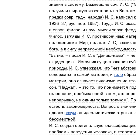
знания
в
систему
.
Важнейшие
соч
.
И
.
С
. ("
получили
широкую
известность
на
Востоке
предки
совр
.
тадж
.
народа
)
И
.
С
.
написал
1936
–
37
,
рус
.
пер
.
1957
).
Труды
И
.
С
.
оказ
и
европ
.
филос
.
и
науч
.
мысли
эпохи
феод
Филос
.
взгляды
И
.
С
.
противоречивы:
мате
положениями
.
Мир
,
полагал
И
.
С
,
возникае
бога
,
а
в
силу
непреложной
необходимост
"
Бытие
, –
писал
И
.
С
.
в
"
Даниш
-
намэ
", –
не
акциденцию
".
Источник
существования
суб
природы
.
И
.
С
.
утверждал
,
что
"
нет
абстра
содержится
в
самой
материи
,
и
тело
образ
материи
,
оно
означает
видоизменение
тел
соч
. "
Наджат
", –
это
то
,
что
понимается
по
склонности
,
пребывающей
в
нем
;
это
пере
непрерывно
,
не
одним
только
толчком
".
Пр
естеств
.
закономерность
.
Вопрос
о
значен
однако
разум
он
идеалистически
отрывал
бессмертной
.
И
.
С
.
создал
оригинальную
классификаци
проблемы
поведения
человека
,
и
теоретич