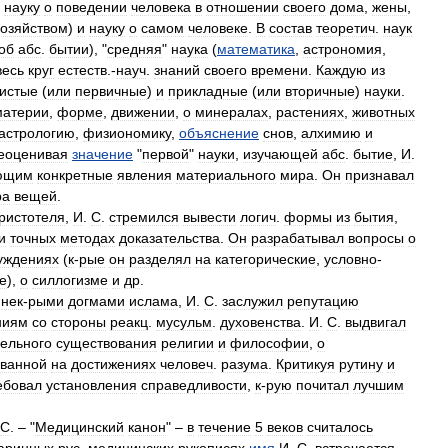
,
науку
о
поведении
человека
в
отношении
своего
дома
,
жены
,
хозяйством
)
и
науку
о
самом
человеке
.
В
состав
теоретич
.
наук
об
абс
.
бытии
), "
средняя
"
наука
(
математика
,
астрономия
,
весь
круг
естеств
.-
науч
.
знаний
своего
времени
.
Каждую
из
истые
(
или
первичные
)
и
прикладные
(
или
вторичные
)
науки
.
материи
,
форме
,
движении
,
о
минералах
,
растениях
,
животных
астрологию
,
физиономику
,
объяснение
снов
,
алхимию
и
еоценивая
значение
"
первой
"
науки
,
изучающей
абс
.
бытие
,
И
.
ющим
конкретные
явления
материального
мира
.
Он
признавал
ра
вещей
.
ристотеля
,
И
.
С
.
стремился
вывести
логич
.
формы
из
бытия
,
и
точных
методах
доказательства
.
Он
разрабатывал
вопросы
о
уждениях
(
к
-
рые
он
разделял
на
категорические
,
условно
-
е
),
о
силлогизме
и
др
.
нек
-
рыми
догмами
ислама
,
И
.
С
.
заслужил
репутацию
ниям
со
стороны
реакц
.
мусульм
.
духовенства
.
И
.
С
.
выдвигал
ельного
существования
религии
и
философии
,
о
ованной
на
достижениях
человеч
.
разума
.
Критикуя
рутину
и
ебовал
установления
справедливости
,
к
-
рую
почитал
лучшим
С
. – "
Медицинский
канон
" –
в
течение
5
веков
считалось