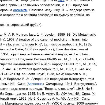
аринных
рус
.
медицинских
рукописях
имя
И
.
С
.
встречается
зучая
причины
различных
заболеваний
,
И
.
С
. –
придавал
торов
на
организм
.
Развивая
медицину
,
И
.
С
.
подверг
критике
ие
астрологов
о
влиянии
созвездий
на
судьбу
человека
,
на
ар
.
четверостиший
(
рубои
).
ar
M
.
A
.
F
.
Mehren
,
fasc
.
1
–
4
,
Leyden
,
1889
–
99
;
Die
Metaphysik
,
N
.
Y
.,
1907
;
A
treatise
of
the
canon
of
medicine
...,
transi
,
into
fā
–
sifa
,
в
кн
.
:
Εrlanger
R
.
d
',
La
musique
arabe
,
t
.
2
,
P
.,
1935
;
nienne
,
Le
Caire
,
1950
(
на
араб
,
яз
.);
Livre
des
directives
et
,
1951
;
в
рус
.
пер
. –
Канон
врачебной
науки
,
кн
.
1
–
5
,
Таш
.,
Ближнего
и
Среднего
Востока
IX
–
XIV
вв
.,
М
.,
1961
,
с
.
217
–
86
.
бщественно
-
политической
мысли
народов
СССР
,
т
.
1
,
М
.,
1955
,
1
,
с
.
441
–
45
;
История
философии
,
т
.
1
,
М
.,
1957
,
с
.
243
–
45
;
АН
СССР
.
Отд
.
обществ
.
наук
",
1938
,
No
3
;
Борисов
А
.
Я
.,
1
–
2
;
Бертельс
Е
.
Э
.,
Авиценна
и
персидская
литература
,
там
ченый
Ибн
-
Сина
(
Авиценна
),
Самарканд
,
1941
;
Богоутдинов
A
.
мысли
таджикского
периода
, "
Вопр
.
философии
",
1948
,
No
3
;
бн
-
Сины
,
там
же
,
1955
,
No
5
;
Асмус
В
.,
Абу
Али
Ибн
-
Сина
. [
К
Новый
мир
",
1952
,
No
6
;
Семенов
Α
.
Α
.,
Абу
-
Али
Ибн
-
Сина
на
.
Материалы
научн
.
сессии
АН
УзССР
,
посвящ
.
1000
-
летнему