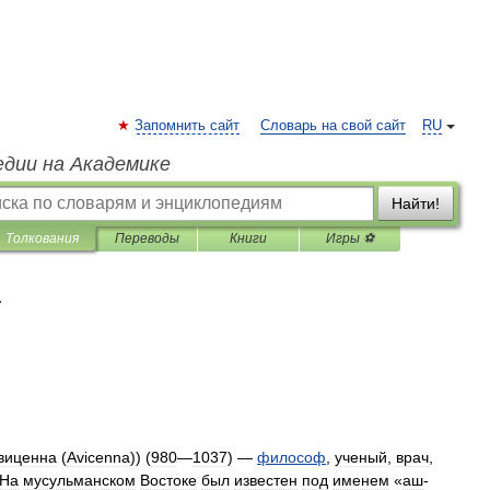
Запомнить сайт
Словарь на свой сайт
RU
едии на Академике
Найти!
Толкования
Переводы
Книги
Игры ⚽
я
виценна
(
Avicenna
)) (
980
—
1037
) —
философ
,
ученый
,
врач
,
На
мусульманском
Востоке
был
известен
под
именем
«
аш
-