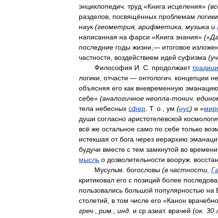
энциклопедич
.
труд
«
Книга
исцеления
»
(
в
с
разделов
,
посвящённых
проблемам
логики
наук
(
геометрия
,
арифметика
,
музыка
и
написанная
на
фарси
«
Книга
знания
»
(«
Д
последние
годы
жизни
,—
итоговое
изложе
частности
,
воздействием
идей
суфизма
(
у
Философия
И
.
С
.
продолжает
традиц
логики
,
отчасти
—
онтологич
.
концепции
н
объясняя
его
как
вневременную
эманаци
себе
»
(
аналогичное
неопла
-
тонич
.
едино
тела
небесных
сфер
.
Т
.
о
.
,
ум
(
нус
)
и
«
мир
души
согласно
аристотелевской
космологи
всё
же
остальное
само
по
себе
только
воз
истекшая
от
бога
через
иерархию
эманаци
будучи
вместе
с
тем
замкнутой
во
времени
мысль
о
дозволительности
вооруж
.
восста
Мусульм
.
богословы
(
в
частности
,
Г
критиковал
его
с
позиций
более
последова
пользовались
большой
популярностью
на
столетий
,
в
том
числе
его
«
Канон
врачебн
греч
.
,
рим
.
,
инд
.
и
ср
.
азиат
.
врачей
(
ок
.
30