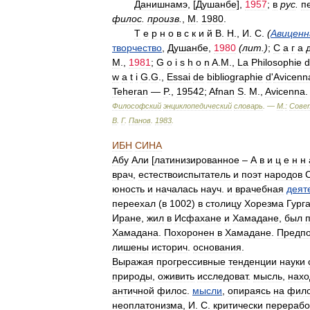
Данишнамэ
, [
Душанбе
],
1957
;
в
рус
.
п
филос
.
произв
.
,
М
.
1980
.
Т
e
p
н
о
в
с
к
и
й
В
.
Н
.,
И
.
С
.
(
Авиценн
творчество
,
Душанбе
,
1980
(
лит
.
)
;
С
а
г
а
М
.,
1981
;
G
o
i
s
h
o
n
A
.
M
.,
La
Philosophie
d
w
a
t
i
G
.
G
.,
Essai
de
bibliographie
d
'
Avicenn
Teheran
—
P
.,
19542
;
Afnan
S
.
M
.,
Avicenna
Философский
энциклопедический
словарь
. —
М
.
:
Сове
В
.
Г
.
Панов
.
1983
.
ИБН
СИНА
Абу
Али
[
латинизированное
–
А
в
и
ц
е
н
н
врач
,
естествоиспытатель
и
поэт
народов
юность
и
началась
науч
.
и
врачебная
деят
переехал
(
в
1002
)
в
столицу
Хорезма
Гург
Иране
,
жил
в
Исфахане
и
Хамадане
,
был
Хамадана
.
Похоронен
в
Хамадане
.
Предп
лишены
историч
.
основания
.
Выражая
прогрессивные
тенденции
науки
природы
,
оживить
исследоват
.
мысль
,
нах
античной
филос
.
мысли
,
опираясь
на
фил
неоплатонизма
,
И
.
С
.
критически
перерабо