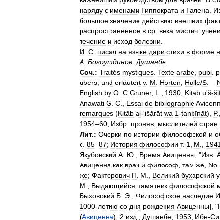
важнейшим
руководством
для
врачей
.
В
ст
наряду
с
именами
Гиппократа
и
Галена
.
И
большое
значение
действию
внешних
фак
распространенное
в
ср
.
века
мистич
.
учен
течение
и
исход
болезни
.
И
.
С
.
писал
на
языке
дари
стихи
в
форме
н
А
.
Богоутдинов
.
Душанбе
.
Соч
.
:
Traités
mystiques
.
Texte
arabe
,
publ
.
p
übers
,
und
erläutert
v
.
M
.
Horten
,
Halle
/
S
. –
English
by
О
.
С
Gruner
,
L
.,
1930
;
Kitab
u
'
š
-
ši
Anawati
G
.
C
.,
Essai
de
bibliographie
Avicen
remarques
(
Kitāb
al
-'
išărāt
wa
1
-
tanbīnāt
),
P
.
1954
–
60
;
Избр
.
проняв
,
мыслителей
стран
Лит
.
:
Очерки
по
истории
философской
и
о
с
.
85
–
87
;
История
философии
т
.
1
,
М
.,
194
Якубовский
А
.
Ю
.,
Время
Авиценны
, "
Изв
.
Авиценна
как
врач
и
философ
,
там
же
,
No
же
;
Факторович
П
.
М
.,
Великий
бухарский
у
М
.,
Выдающийся
памятник
философской
Быховокий
Б
.
Э
.,
Философское
наследие
И
1000
-
летию
со
дня
рождения
Авиценны
], "
(
Авиценна
),
2
изд
.,
Душанбе
,
1953
;
Ибн
-
Си