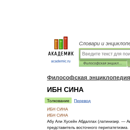
Словари и энциклоп
academic.ru
Философская энциклопедия
Философская энциклопеди
ИБН СИНА
Толкование
Перевод
ИБН
СИНА
ИБН
СИНА
Абу
Али
Хусейн
Абдаллах
(
латинизир
. —
А
представитель
восточного
перипатетизма
.