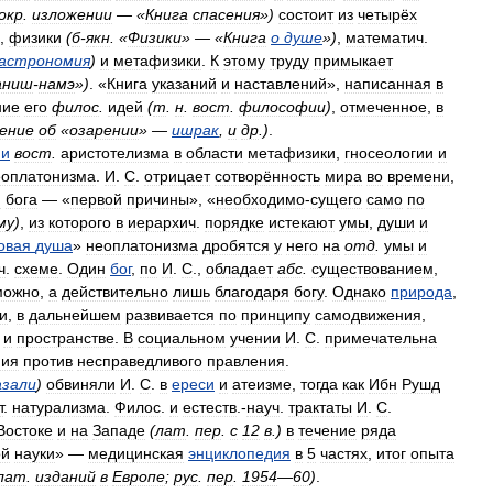
окр
.
изложении
— «
Книга
спасения
»)
состоит
из
четырёх
,
физики
(
б
-
я
кн
.
«
Физики
» — «
Книга
о
душе
»)
,
математич
.
астрономия
)
и
метафизики
.
К
этому
труду
примыкает
аниш
-
намэ
»)
. «
Книга
указаний
и
наставлений
»,
написанная
в
ние
его
филос
.
идей
(
т
.
н
.
вост
.
философии
)
,
отмеченное
,
в
чение
об
«
озарении
» —
ишрак
,
и
др
.
)
.
ии
вост
.
аристотелизма
в
области
метафизики
,
гносеологии
и
еоплатонизма
.
И
.
С
.
отрицает
сотворённость
мира
во
времени
,
ю
бога
— «
первой
причины
», «
необходимо
-
сущего
само
по
му
)
,
из
которого
в
иерархич
.
порядке
истекают
умы
,
души
и
овая
душа
»
неоплатонизма
дробятся
у
него
на
отд
.
умы
и
ч
.
схеме
.
Один
бог
,
по
И
.
С
.,
обладает
абс
.
существованием
,
можно
,
а
действительно
лишь
благодаря
богу
.
Однако
природа
,
и
,
в
дальнейшем
развивается
по
принципу
самодвижения
,
и
пространстве
.
В
социальном
учении
И
.
С
.
примечательна
ния
против
несправедливого
правления
.
азали
)
обвиняли
И
.
С
.
в
ереси
и
атеизме
,
тогда
как
Ибн
Рушд
т
.
натурализма
.
Филос
.
и
естеств
.-
науч
.
трактаты
И
.
С
.
Востоке
и
на
Западе
(
лат
.
пер
.
с
12
в
.
)
в
течение
ряда
ой
науки
» —
медицинская
энциклопедия
в
5
частях
,
итог
опыта
лат
.
изданий
в
Европе
;
рус
.
пер
.
1954
—
60
)
.