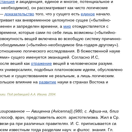
станция
и
акциденция
,
единое
и
многое
,
потенциальное
и
необходимое
),
он
рассматривает
как
чисто
логические
—
доказательство
того
,
что
у
сущего
есть
единое
начало
.
тривает
как
вневременное
целокупное
сущее
(«
бытийно
-
менен
и
запределен
времени
,
а
мир
отождествляется
с
времени
,
которые
сами
по
себе
лишь
возможны
(«
бытийно
-
овокупность
вещей
включена
во
всеобщую
систему
причинно
-
еобходимыми
(«
бытийно
-
необходимое
бла
-
годаря
-
другому
»).
отношению
логического
исследования
.
В
божественной
науке
сями
»
сущего
именуется
эманацией
.
Согласно
И
.
С
,
осле
вешей
как
отражение
вещей
в
человеческом
разуме
.
их
универсалиях
,
подобных
платоновским
идеям
,
обусловлено
остью
и
существованием
не
реальным
,
а
лишь
логическим
.
ольшое
влияние
на
развитие
науки
в
странах
Востока
и
рики
.
Под
редакцией
А
.
А
.
Ивина
.
2004
.
изированное
—
Авиценна
(
Avicenna
)
]
(
980
,
с
.
Афша
-
на
,
близ
лософ
,
врач
,
представитель
вост
.
аристотелизма
.
Жил
в
Ср
.
вези
-
ра
при
различных
правителях
.
И
.
С
.
приписывается
св
.
всем
известным
тогда
разделам
науч
.
и
филос
.
знания
.
Гл
.