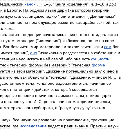
Медицинский
канон
",
ч
.
1
–
5
, "
Книга
исцеления
",
ч
.
1
–
18
и
др
.)
и
в
Европе
.
На
родном
языке
дари
(
на
котором
говорили
краткую
филос
.
энциклопедию
"
Книга
знания
" ("
Даниш
-
намэ
",
али
влияние
на
последующее
развитие
как
арабоязычной
,
так
ализма
.
риалистич
.
тенденции
сочетались
в
них
с
теолого
-
идеалистич
.
т
путем
эманации
("
истечения
")
из
божества
,
но
не
по
воле
и
.
Бог
безличен
;
мир
материален
и
так
же
вечен
,
как
и
сам
бог
.
имеет
границ
",
оно
"
изначально
разделяется
на
субстанцию
и
станции
надо
искать
в
ней
самой
,
ибо
она
есть
сущность
ктной
телесной
формы
без
материи
"; "
телесная
форма
уется
из
этой
материи
".
Движение
потенциально
заключено
в
а
и
его
нельзя
объяснить
"
толчком
". "
Движение
, –
писал
И
.
С
.
в
д
состоянием
тела
,
когда
оно
видоизменяется
,
начиная
со
ход
от
потенции
к
действию
,
который
совершается
иродные
явления
причинно
взаимосвязаны
;
в
мире
царит
ии
органов
чувств
И
.
С
.
решал
наивно
-
материалистически
,
от
материального
субстрата
,
а
"
разумную
душу
"
считал
ю
наук
.
Все
науки
он
разделил
на
практические
,
трактующие
еские
,
где
исследование
ведется
ради
знания
.
Практич
.
науки