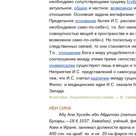
необходимо
сопутствующими
сущему
(
суб
актуальное
,
общее
и
частное
,
возможное
и
отношения
.
Основная
задача
метафизики
Предельное
основание
бытия
И
.
С
.
рассма
необходимое
само
-
по
-
себе
»),
т
.
е
.
Бог
неиз
совокупностью
вещей
в
пространстве
и
во
возможное
само
-
по
-
себе
»).
Но
поскольку
с
следственных
связей
,
то
они
становятся
н
Т
.
о
.,
отношение
Бога
к
миру
уподобляется
соотношение
между
этими
тремя
«
ипоста
универсалии
существуют
лишь
в
вещах
и
п
Неприятие
И
.
С
.
представлений
о
самосущ
тем
,
что
И
.
С
.
считал
различие
между
сущн
Филос
.
и
медицинские
идеи
И
.
С
.
оказали
б
Запада
.
Философия:
Энциклопедический
словарь
. —
М
.
:
Гарда
ИБН
СИНА
Абу
Али
Хусейн
ибн
Абдаллах
(
латин
Бухары
,—
18
.
6
.
1037
,
Хамадан
)
,
учёный
,
фи
Азии
и
Иране
,
занимал
должности
врача
и
400
соч
.
на
араб
.
яз
.
и
ок
.
20
на
фарси
по