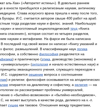
жат
аль
-
Хак
» («
Авторитет
истины
»).
В
довольно
раннем
ще
в
юности
приобщился
к
религиозным
наукам
,
античному
медицине
.
Слава
искусного
врача
пришла
к
нему
после
того
,
а
Бухары
.
И
.
С
.
считается
автором
свыше
400
работ
на
араб
.
естным
тогда
разделам
науки
и
филос
.
знаний
.
Наибольшую
науки
»
и
многотомный
энциклопедический
труд
«
Книга
нига
спасения
»),
которая
состоит
из
четырех
разделов
,
ским
наукам
и
метафизике
.
На
фарси
им
была
написана
.
В
последний
год
своей
жизни
он
написал
«
Книгу
указаний
и
их
филос
.
размышлений
.
В
классификации
наук
логика
илософии
,
а
собственно
философия
разделяется
на
афизика
)
и
практическую
(
этика
,
домоводство
(
экономика
)
и
«
универсальную
» (
онтология
и
начало
естественных
наук
)
и
принципы
эманационного
учения
,
служащего
переходом
к
и
И
.
С
.
содержится
решение
вопроса
о
соотношении
алам
)
и
религии:
философия
основывается
на
аподиктических
калам
опирается
на
диалектику
и
софистику
,
а
религия
—
на
нтологии
он
рассматривает
проблемы
универсалий
,
учение
о
«
бытийно
-
возможном
»
и
«
бытийно
-
необходимом
»,
.
С
,
не
может
выступать
в
качестве
рода
,
делимого
на
к
.-
л
.
пает
сущее
как
таковое
.
Отношения
между
предметами
,