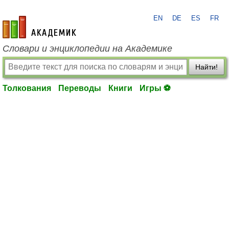
EN
DE
ES
FR
academic.ru
Словари и энциклопедии на Академике
Найти!
Толкования
Переводы
Книги
Игры ⚽