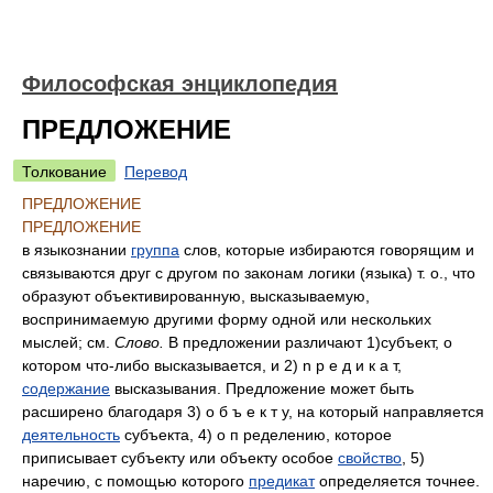
Философская энциклопедия
ПРЕДЛОЖЕНИЕ
Толкование
Перевод
ПРЕДЛОЖЕНИЕ
ПРЕДЛОЖЕНИЕ
в языкознании
группа
слов, которые избираются говорящим и
связываются друг с другом по законам логики (языка) т. о., что
образуют объективированную, высказываемую,
воспринимаемую другими форму одной или нескольких
мыслей; см.
Слово.
В предложении различают 1)субъект, о
котором что-либо высказывается, и 2) n p е д и к а т,
содержание
высказывания. Предложение может быть
расширено благодаря 3) о б ъ е к т у, на который направляется
деятельность
субъекта, 4) о п ределению, которое
приписывает субъекту или объекту особое
свойство
, 5)
наречию, с помощью которого
предикат
определяется точнее.