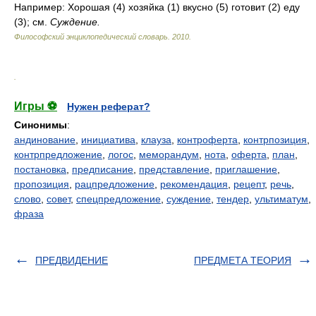
Например: Хорошая (4) хозяйка (1) вкусно (5) готовит (2) еду
(3); см.
Суждение.
Философский энциклопедический словарь
.
2010
.
.
Игры ⚽
Нужен реферат?
Синонимы
:
андинование
,
инициатива
,
клауза
,
контроферта
,
контрпозиция
,
контрпредложение
,
логос
,
меморандум
,
нота
,
оферта
,
план
,
постановка
,
предписание
,
представление
,
приглашение
,
пропозиция
,
рацпредложение
,
рекомендация
,
рецепт
,
речь
,
слово
,
совет
,
спецпредложение
,
суждение
,
тендер
,
ультиматум
,
фраза
ПРЕДВИДЕНИЕ
ПРЕДМЕТА ТЕОРИЯ