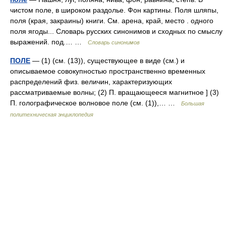
чистом поле, в широком раздолье. Фон картины. Поля шляпы,
поля (края, закраины) книги. См. арена, край, место . одного
поля ягоды... Словарь русских синонимов и сходных по смыслу
выражений. под.… …
Словарь синонимов
ПОЛЕ
— (1) (см. (13)), существующее в виде (см.) и
описываемое совокупностью пространственно временных
распределений физ. величин, характеризующих
рассматриваемые волны; (2) П. вращающееся магнитное ] (3)
П. голографическое волновое поле (см. (1)),… …
Большая
политехническая энциклопедия