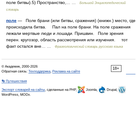
поле битвы).5) Пространство,… …
Большой Энциклопедический
словарь
поле
— Поле брани (или битвы, сражения) (книжн.) место, где
происходила битва. Пал на поле брани. На поле сражения
лежали мертвые люди и лошади. Пришвин. Поле зрения
перен. кругозор, область рассмотрения или изучения. тот
факт остался вне… …
Фразеологический словарь русского языка
© Академик, 2000-2026
18+
Обратная связь:
Техподдержка
,
Реклама на сайте
👣 Путешествия
Экспорт словарей на сайты
, сделанные на PHP,
Joomla,
Drupal,
WordPress, MODx.