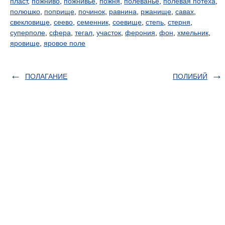
пласт
,
пожниво
,
пожнивье
,
пожня
,
полеванье
,
полевая потеха
,
полюшко
,
поприще
,
починок
,
равнина
,
ржанище
,
савах
,
свекловище
,
сеево
,
семенник
,
соевище
,
степь
,
стерня
,
суперполе
,
сфера
,
тегал
,
участок
,
ферония
,
фон
,
хмельник
,
яровище
,
яровое поле
ПОЛАГАНИЕ
ПОЛИБИЙ