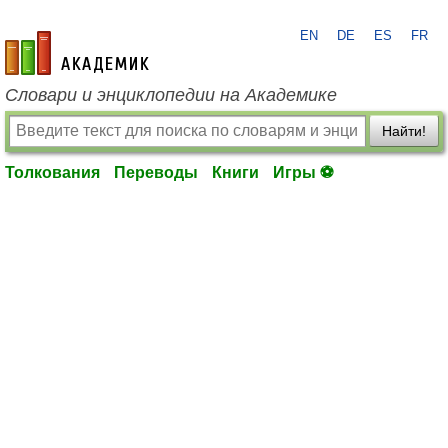
EN
DE
ES
FR
academic.ru
Словари и энциклопедии на Академике
Найти!
Толкования
Переводы
Книги
Игры ⚽