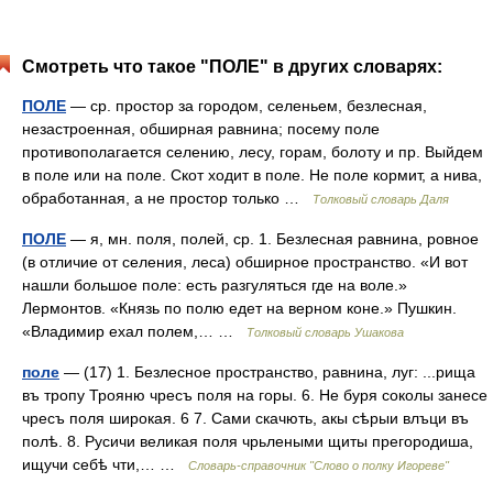
Смотреть что такое "ПОЛЕ" в других словарях:
ПОЛЕ
— ср. простор за городом, селеньем, безлесная,
незастроенная, обширная равнина; посему поле
противополагается селению, лесу, горам, болоту и пр. Выйдем
в поле или на поле. Скот ходит в поле. Не поле кормит, а нива,
обработанная, а не простор только …
Толковый словарь Даля
ПОЛЕ
— я, мн. поля, полей, ср. 1. Безлесная равнина, ровное
(в отличие от селения, леса) обширное пространство. «И вот
нашли большое поле: есть разгуляться где на воле.»
Лермонтов. «Князь по полю едет на верном коне.» Пушкин.
«Владимир ехал полем,… …
Толковый словарь Ушакова
поле
— (17) 1. Безлесное пространство, равнина, луг: ...рища
въ тропу Трояню чресъ поля на горы. 6. Не буря соколы занесе
чресъ поля широкая. 6 7. Сами скачють, акы сѣрыи влъци въ
полѣ. 8. Русичи великая поля чрьлеными щиты прегородиша,
ищучи себѣ чти,… …
Словарь-справочник "Слово о полку Игореве"