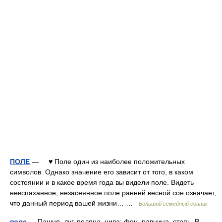
ПОЛЕ
— ♥ Поле один из наиболее положительных
символов. Однако значение его зависит от того, в каком
состоянии и в какое время года вы видели поле. Видеть
невспаханное, незасеянное поле ранней весной сон означает,
что данный период вашей жизни… …
Большой семейный сонник
поле
— Пашня, луг, поляна, нива; фон, равнина, степь. В