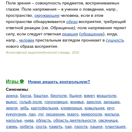
Поле зрения – совокупность предметов, воспринимаемых
глазом. Поле напряжения – в учении о поведении, напр.,
пространство,
окружающее
человека, если в этом
пространстве обнаруживается
образ
восприятия, требующий
ответной реакции (см.
Обращение);
поле напряжения теряет
силу, если следует ответная
реакция
(
обращение
), когда,
напр.,
человек
пристальным взглядом проникает в
сущность
нового образа восприятия.
Философский энциклопедический словарь
.
2010
.
.
Игры ⚽
Нужно решить контрольную?
Синонимы
:
арена
,
бахча
,
баштан
,
биополе
,
быдня
,
взмет
,
вращполе
,
выкос
,
гольф-поле
,
гороховище
,
жнивье
,
заколок
,
запашка
,
земля
,
зябь
,
картофельник
,
клеверище
,
ковыльник
,
круг
,
кукурузник
,
лан
,
луг
,
люцерник
,
марго
,
микрополе
,
мильпа
,
наполье
,
нива
,
область
,
область деятельности
,
овсянище
,
озимь
,
орбита
,
охота
,
пажить
,
пар
,
пахота
,
пашня
,
плантация
,